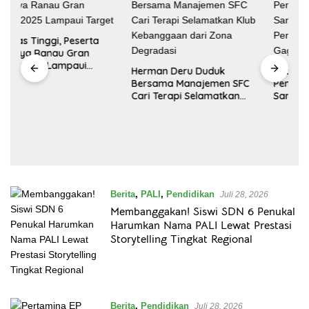
Herman Deru Duduk
Jadi Irup Hari Sumpah
Bersama Manajemen SFC
Pemuda, Wagub Cik Ujang
Cari Terapi Selamatkan
Sampaikan Pesan
Klub Kebanggaan dari
Menpora: Pemuda Jangan
Zona Degradasi
Takut Gagal dan Bermimpi
Besar
Berita
,
PALI
,
Pendidikan
Juli 28, 2026
Membanggakan! Siswi SDN 6 Penukal
Harumkan Nama PALI Lewat Prestasi
Storytelling Tingkat Regional
Berita
,
Pendidikan
Juli 28, 2026