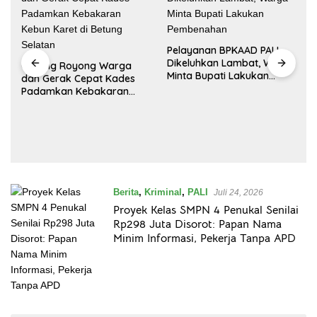
Pelayanan BPKAAD PALI
Membanggakan! Siswi SDN
Dikeluhkan Lambat, Warga
6 Penukal Harumkan
Minta Bupati Lakukan
Nama PALI Lewat Prestasi
Pembenahan
Storytelling Tingkat
Regional
Berita
,
Kriminal
,
PALI
Juli 24, 2026
Proyek Kelas SMPN 4 Penukal Senilai
Rp298 Juta Disorot: Papan Nama
Minim Informasi, Pekerja Tanpa APD