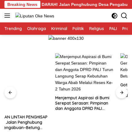
Langsung
NGHISAP DARAH! Jalan Penghubung Desa Pengabuan–Betung PALI
Breaking News
ke
konten
Trending
Olahraga
Kriminal
Politik
Religius
PALI
Profi
Gotong Royong Warga dan
Gerak Cepat Kades
Padamkan Kebakaran
Menjemput Aspirasi di Bumi
Kebun Karet di Betung
Serepat Serasan: Pimpinan
Selatan
dan Anggota DPRD PALI
Turun Langsung Serap
Kebutuhan Warga Abab
Melalui Reses Ke-2 Tahun
2026