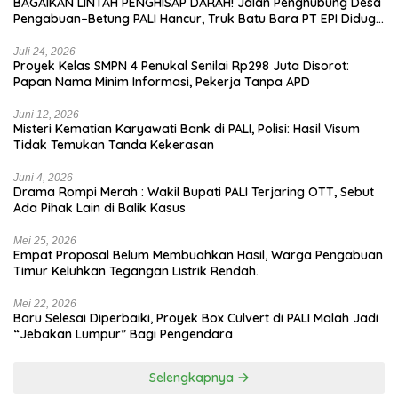
BAGAIKAN LINTAH PENGHISAP DARAH! Jalan Penghubung Desa
Pengabuan–Betung PALI Hancur, Truk Batu Bara PT EPI Diduga
Jadi Biang Kerok
Juli 24, 2026
Proyek Kelas SMPN 4 Penukal Senilai Rp298 Juta Disorot:
Papan Nama Minim Informasi, Pekerja Tanpa APD
Juni 12, 2026
Misteri Kematian Karyawati Bank di PALI, Polisi: Hasil Visum
Tidak Temukan Tanda Kekerasan
Juni 4, 2026
Drama Rompi Merah : Wakil Bupati PALI Terjaring OTT, Sebut
Ada Pihak Lain di Balik Kasus
Mei 25, 2026
Empat Proposal Belum Membuahkan Hasil, Warga Pengabuan
Timur Keluhkan Tegangan Listrik Rendah.
Mei 22, 2026
Baru Selesai Diperbaiki, Proyek Box Culvert di PALI Malah Jadi
“Jebakan Lumpur” Bagi Pengendara
Selengkapnya