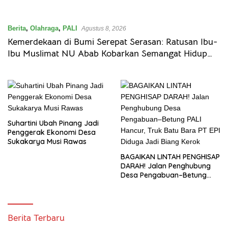
Berita
,
Olahraga
,
PALI
Agustus 8, 2026
Kemerdekaan di Bumi Serepat Serasan: Ratusan Ibu-
Ibu Muslimat NU Abab Kobarkan Semangat Hidup
Sehat di Usia ke-81 Republik Indonesia
Suhartini Ubah Pinang Jadi
Penggerak Ekonomi Desa
Sukakarya Musi Rawas
BAGAIKAN LINTAH PENGHISAP
DARAH! Jalan Penghubung
Desa Pengabuan–Betung
PALI Hancur, Truk Batu Bara
PT EPI Diduga Jadi Biang
Kerok
Liputan
Berita Terbaru