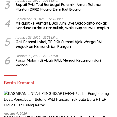
3
Agustus 15, 2025
3061 Lihat
Bupati PALI Tuai Berbagai Polemik, Aman Rohman
Mantan DPRD Muara Enim Ikut Bicara
4
September 18, 2025
2554 Lihat
Melayat ke Rumah Duka Alm. Dwi Oktopianto Kakak
Kandung Firdaus Hasbullah, Wakil Bupati PALI Ucapkan
Turut Berduka Cita.
5
Agustus 26, 2025
2351 Lihat
Gali Potensi Lokal, TP PKK Sumsel Ajak Warga PALI
Wujudkan Kemandirian Pangan
6
Oktober 30, 2025
2293 Lihat
Pasar Malam di Abab PALI, Menuai Kecaman dari
Warga
Berita Kriminal
Agustus 4, 2026