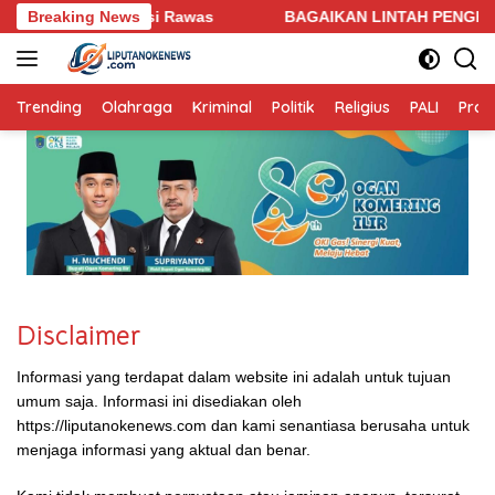
Langsung
esa Sukakarya Musi Rawas
Breaking News
BAGAIKAN LINTAH PENGHISAP 
ke
konten
Trending
Olahraga
Kriminal
Politik
Religius
PALI
Profi
Disclaimer
Informasi yang terdapat dalam website ini adalah untuk tujuan
umum saja. Informasi ini disediakan oleh
https://liputanokenews.com dan kami senantiasa berusaha untuk
menjaga informasi yang aktual dan benar.