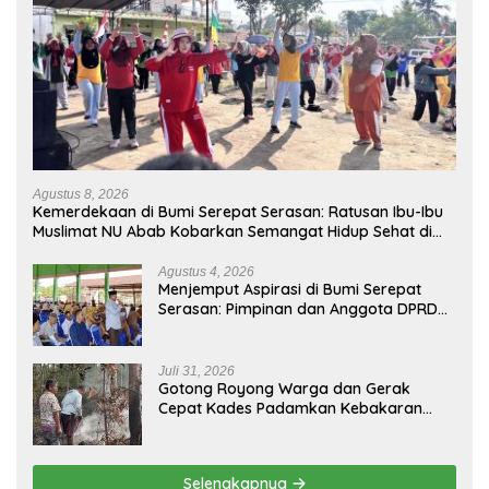
Agustus 8, 2026
Kemerdekaan di Bumi Serepat Serasan: Ratusan Ibu-Ibu
Muslimat NU Abab Kobarkan Semangat Hidup Sehat di
Usia ke-81 Republik Indonesia
Agustus 4, 2026
Menjemput Aspirasi di Bumi Serepat
Serasan: Pimpinan dan Anggota DPRD
PALI Turun Langsung Serap Kebutuhan
Warga Abab Melalui Reses Ke-2 Tahun
2026
Juli 31, 2026
Gotong Royong Warga dan Gerak
Cepat Kades Padamkan Kebakaran
Kebun Karet di Betung Selatan
Selengkapnya