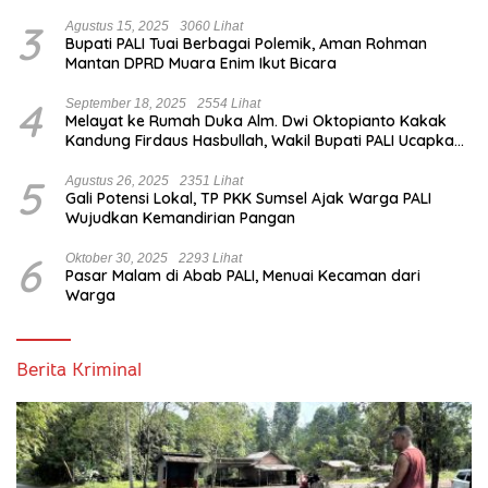
3
Agustus 15, 2025
3060 Lihat
Bupati PALI Tuai Berbagai Polemik, Aman Rohman
Mantan DPRD Muara Enim Ikut Bicara
4
September 18, 2025
2554 Lihat
Melayat ke Rumah Duka Alm. Dwi Oktopianto Kakak
Kandung Firdaus Hasbullah, Wakil Bupati PALI Ucapkan
Turut Berduka Cita.
5
Agustus 26, 2025
2351 Lihat
Gali Potensi Lokal, TP PKK Sumsel Ajak Warga PALI
Wujudkan Kemandirian Pangan
6
Oktober 30, 2025
2293 Lihat
Pasar Malam di Abab PALI, Menuai Kecaman dari
Warga
Berita Kriminal