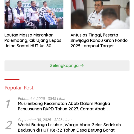
Lautan Massa Merahkan
Antusias Tinggi, Peserta
Palembang, Cik Ujang Lepas
Sriwijaya Ranau Gran Fondo
Jalan Santai HUT ke-80
2025 Lampaui Target
Sumsel
Selengkapnya
Popular Post
1
Februari 4, 2026
3545 Lihat
Musrenbang Kecamatan Abab Dalam Rangka
Penyusunan RKPD Tahun 2027. Camat Abab :
Musrenbang Forum Strategis
2
September 30, 2025
3296 Lihat
Warisi Budaya Leluhur, Warga Abab Gelar Sedekah
Bedusun di HUT Ke-32 Tahun Desa Betung Barat