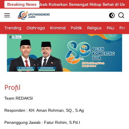
Langsung
imat NU Abab Kobarkan Semangat Hidup Sehat di Usia ke-81 Repu
Breaking News
ke
konten
Trending
Olahraga
Kriminal
Politik
Religius
PALI
Profi
Profil
Team REDAKSI
Responden : KH. Aman Rohman, SQ., S.Ag
Penanggung Jawab : Fatur Rohim, S.Pd.I