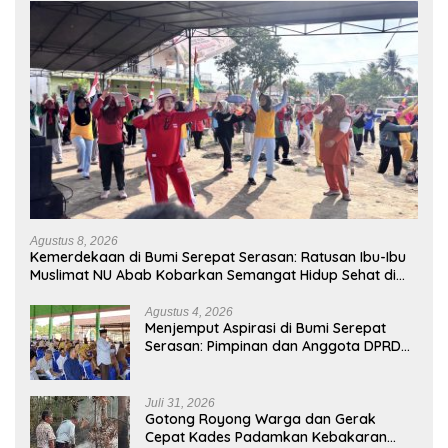
Agustus 8, 2026
Kemerdekaan di Bumi Serepat Serasan: Ratusan Ibu-Ibu
Muslimat NU Abab Kobarkan Semangat Hidup Sehat di
Usia ke-81 Republik Indonesia
Agustus 4, 2026
Menjemput Aspirasi di Bumi Serepat
Serasan: Pimpinan dan Anggota DPRD
PALI Turun Langsung Serap Kebutuhan
Warga Abab Melalui Reses Ke-2 Tahun
2026
Juli 31, 2026
Gotong Royong Warga dan Gerak
Cepat Kades Padamkan Kebakaran