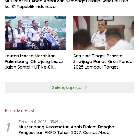
Muslimat NU Abab Kobarkan Semangat Hidup Sehat di Usia
ke-81 Republik Indonesia
Lautan Massa Merahkan
Antusias Tinggi, Peserta
Palembang, Cik Ujang Lepas
Sriwijaya Ranau Gran Fondo
Jalan Santai HUT ke-80
2025 Lampaui Target
Sumsel
Selengkapnya
Popular Post
1
Februari 4, 2026
3545 Lihat
Musrenbang Kecamatan Abab Dalam Rangka
Penyusunan RKPD Tahun 2027. Camat Abab :
Musrenbang Forum Strategis