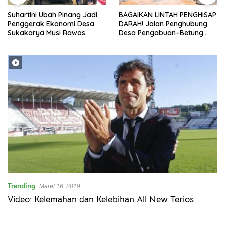
Suhartini Ubah Pinang Jadi
BAGAIKAN LINTAH PENGHISAP
Penggerak Ekonomi Desa
DARAH! Jalan Penghubung
Sukakarya Musi Rawas
Desa Pengabuan–Betung
PALI Hancur, Truk Batu Bara
PT EPI Diduga Jadi Biang
Kerok
Trending
Maret 16, 2019
Video: Kelemahan dan Kelebihan All New Terios