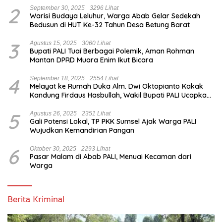
2
September 30, 2025
3296 Lihat
Warisi Budaya Leluhur, Warga Abab Gelar Sedekah
Bedusun di HUT Ke-32 Tahun Desa Betung Barat
3
Agustus 15, 2025
3060 Lihat
Bupati PALI Tuai Berbagai Polemik, Aman Rohman
Mantan DPRD Muara Enim Ikut Bicara
4
September 18, 2025
2554 Lihat
Melayat ke Rumah Duka Alm. Dwi Oktopianto Kakak
Kandung Firdaus Hasbullah, Wakil Bupati PALI Ucapkan
Turut Berduka Cita.
5
Agustus 26, 2025
2351 Lihat
Gali Potensi Lokal, TP PKK Sumsel Ajak Warga PALI
Wujudkan Kemandirian Pangan
6
Oktober 30, 2025
2293 Lihat
Pasar Malam di Abab PALI, Menuai Kecaman dari
Warga
Berita Kriminal