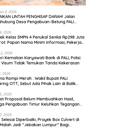
us 4, 2026
IKAN LINTAH PENGHISAP DARAH! Jalan
ghubung Desa Pengabuan–Betung PALI
ur, Truk Batu Bara PT EPI Diduga Jadi
g Kerok
24, 2026
ek Kelas SMPN 4 Penukal Senilai Rp298 Juta
rot: Papan Nama Minim Informasi, Pekerja
pa APD
12, 2026
eri Kematian Karyawati Bank di PALI, Polisi:
l Visum Tidak Temukan Tanda Kekerasan
4, 2026
a Rompi Merah : Wakil Bupati PALI
aring OTT, Sebut Ada Pihak Lain di Balik
us
5, 2026
t Proposal Belum Membuahkan Hasil,
ga Pengabuan Timur Keluhkan Tegangan
rik Rendah.
2, 2026
 Selesai Diperbaiki, Proyek Box Culvert di
 Malah Jadi “Jebakan Lumpur” Bagi