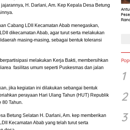
i jajarannya, H. Darlani, Am. Kep Kepala Desa Betung
Antu
ainnya.
Pese
Ran
2025
nan Cabang LDII Kecamatan Abab menegaskan,
LDII dikecamatan Abab, agar turut serta melakukan
 didaerah masing-masing, sebagai bentuk toleransi
Pop
 berpartisipasi melakukan Kerja Bakti, membersihkan
diarea fasilitas umum seperti Puskesmas dan jalan
1
n, jika kegiatan ini dilakukan sebangai bentuk
2
iahkan perayaan Hari Ulang Tahun (HUT) Republik
e 80 Tahun.
3
a Betung Selatan H. Darlani, Am. kep memberikan
DII Kecamatan Abab yang telah turut serta
n desa.