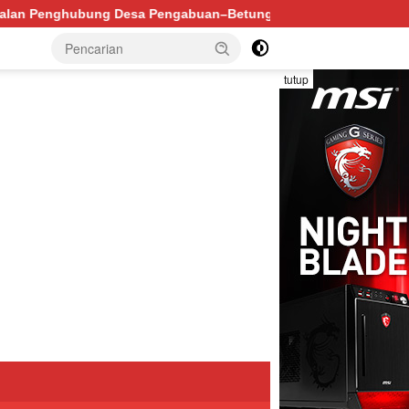
–Betung PALI Hancur, Truk Batu Bara PT EPI Diduga Jadi Bia
tutup