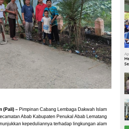
Ag
Me
Se
Tu
Ab
 (Pali) –
Pimpinan Cabang Lembaga Dakwah Islam
 Kecamatan Abab Kabupaten Penukal Abab Lematang
menunjukkan kepeduliannya terhadap lingkungan alam