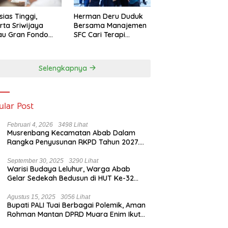
sias Tinggi,
Herman Deru Duduk
rta Sriwijaya
Bersama Manajemen
au Gran Fondo
SFC Cari Terapi
 Lampaui Target
Selamatkan Klub
Kebanggaan dari
Zona Degradasi
Selengkapnya
ular Post
Februari 4, 2026
3498 Lihat
Musrenbang Kecamatan Abab Dalam
Rangka Penyusunan RKPD Tahun 2027.
Camat Abab : Musrenbang Forum
Strategis
September 30, 2025
3290 Lihat
Warisi Budaya Leluhur, Warga Abab
Gelar Sedekah Bedusun di HUT Ke-32
Tahun Desa Betung Barat
Agustus 15, 2025
3056 Lihat
Bupati PALI Tuai Berbagai Polemik, Aman
Rohman Mantan DPRD Muara Enim Ikut
Bicara