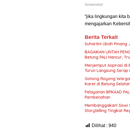
Screenshot
“jika lingkungan kita
mengajarkan Kebersih
Berita Terkait
Suhartini Ubah Pinang
BAGAIKAN LINTAH PENG
Betung PALI Hancur, Tr
Menjemput Aspirasi di
Turun Langsung Serap 
Gotong Royong Warga
Karet di Betung Selata
Pelayanan BPKAAD PALI
Pembenahan
Membanggakan! Siswi 
Storytelling Tingkat Re
Dilihat :
940