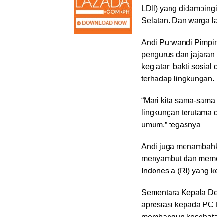
LDII) yang didamping
Selatan. Dan warga l
Andi Purwandi Pimpi
pengurus dan jajaran 
kegiatan bakti sosial
terhadap lingkungan.
“Mari kita sama-sama
lingkungan terutama 
umum,” tegasnya
Andi juga menambahka
menyambut dan memer
Indonesia (RI) yang k
Sementara Kepala Des
apresiasi kepada PC L
membangun kesehata