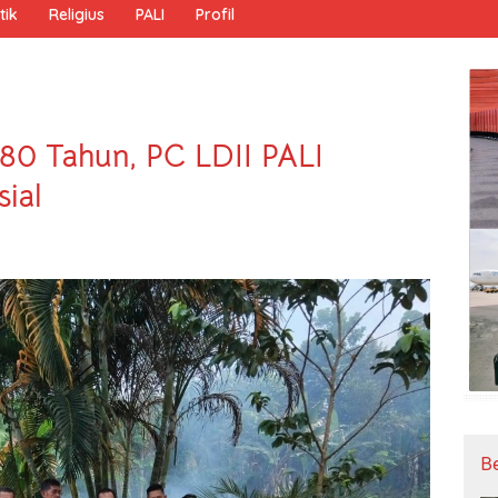
tik
Religius
PALI
Profil
0 Tahun, PC LDII PALI
ial
B