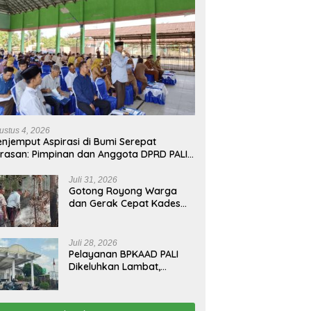
ustus 4, 2026
njemput Aspirasi di Bumi Serepat
rasan: Pimpinan dan Anggota DPRD PALI
run Langsung Serap Kebutuhan Warga
ab Melalui Reses Ke-2 Tahun 2026
Juli 31, 2026
Gotong Royong Warga
dan Gerak Cepat Kades
Padamkan Kebakaran
Kebun Karet di Betung
Selatan
Juli 28, 2026
Pelayanan BPKAAD PALI
Dikeluhkan Lambat,
Warga Minta Bupati
Lakukan Pembenahan