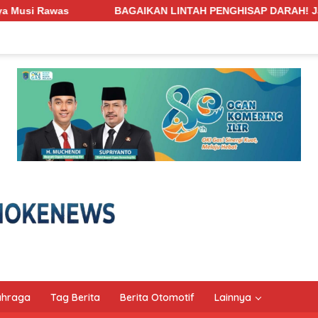
AN LINTAH PENGHISAP DARAH! Jalan Penghubung Desa Pengabuan
ahraga
Tag Berita
Berita Otomotif
Lainnya