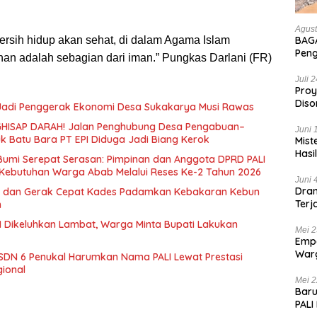
Agust
 bersih hidup akan sehat, di dalam Agama Islam
BAGA
Pen
an adalah sebagian dari iman.” Pungkas Darlani (FR)
Hanc
Bian
Juli 
Proy
Diso
 Jadi Penggerak Ekonomi Desa Sukakarya Musi Rawas
Tan
HISAP DARAH! Jalan Penghubung Desa Pengabuan–
Juni 
uk Batu Bara PT EPI Diduga Jadi Biang Kerok
Mist
Hasi
 Bumi Serepat Serasan: Pimpinan dan Anggota DPRD PALI
Kebutuhan Warga Abab Melalui Reses Ke-2 Tahun 2026
Juni 
Dram
 dan Gerak Cepat Kades Padamkan Kebakaran Kebun
Terj
n
Kas
 Dikeluhkan Lambat, Warga Minta Bupati Lakukan
Mei 2
Empa
War
SDN 6 Penukal Harumkan Nama PALI Lewat Prestasi
List
gional
Mei 2
Baru
PALI