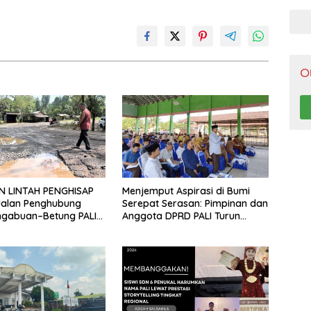
Pen
O
N LINTAH PENGHISAP
Menjemput Aspirasi di Bumi
Jalan Penghubung
Serepat Serasan: Pimpinan dan
ngabuan–Betung PALI
Anggota DPRD PALI Turun
Truk Batu Bara PT EPI
Langsung Serap Kebutuhan
adi Biang Kerok
Warga Abab Melalui Reses Ke-
2 Tahun 2026