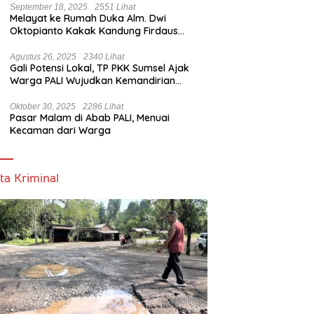
September 18, 2025
2551 Lihat
Melayat ke Rumah Duka Alm. Dwi
Oktopianto Kakak Kandung Firdaus
Hasbullah, Wakil Bupati PALI Ucapkan
Turut Berduka Cita.
Agustus 26, 2025
2340 Lihat
Gali Potensi Lokal, TP PKK Sumsel Ajak
Warga PALI Wujudkan Kemandirian
Pangan
Oktober 30, 2025
2286 Lihat
Pasar Malam di Abab PALI, Menuai
Kecaman dari Warga
ta Kriminal