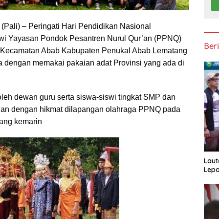
Pali) – Peringati Hari Pendidikan Nasional
swi Yayasan Pondok Pesantren Nurul Qur’an (PPNQ)
Ber
 Kecamatan Abab Kabupaten Penukal Abab Lematang
cara dengan memakai pakaian adat Provinsi yang ada di
oleh dewan guru serta siswa-siswi tingkat SMP dan
alan dengan hikmat dilapangan olahraga PPNQ pada
iang kemarin
Laut
Lepa