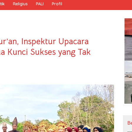
tik
Religius
PALI
Profil
r’an, Inspektur Upacara
ua Kunci Sukses yang Tak
B