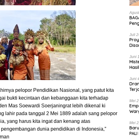
Agust
BAGA
Pen
Hanc
Bian
Juli 
Proy
Diso
Tan
Juni 
Mist
Hasi
Juni 
Dram
Terj
lahirnya pelopor Pendidikan Nasional, yang patut kita
Kas
ai bukti kecintaan dan kebanggaan kita terhadap
Mei 2
Empa
en Mas Soewardi Soerjaningrat lebih dikenal ki
War
g lahir pada tanggal 2 Mei 1889 adalah sang pelopor
List
ia, yang harus kita ingat dan kenang atas
Mei 2
Baru
pengembangan dunia pendidikan di Indonesia,”
PALI
hman