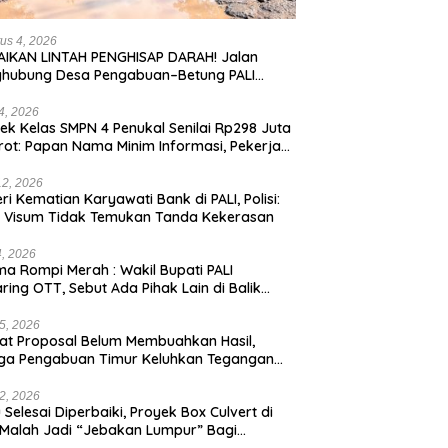
us 4, 2026
IKAN LINTAH PENGHISAP DARAH! Jalan
ghubung Desa Pengabuan–Betung PALI
ur, Truk Batu Bara PT EPI Diduga Jadi
g Kerok
24, 2026
ek Kelas SMPN 4 Penukal Senilai Rp298 Juta
rot: Papan Nama Minim Informasi, Pekerja
pa APD
12, 2026
eri Kematian Karyawati Bank di PALI, Polisi:
l Visum Tidak Temukan Tanda Kekerasan
4, 2026
a Rompi Merah : Wakil Bupati PALI
aring OTT, Sebut Ada Pihak Lain di Balik
us
5, 2026
t Proposal Belum Membuahkan Hasil,
ga Pengabuan Timur Keluhkan Tegangan
rik Rendah.
2, 2026
 Selesai Diperbaiki, Proyek Box Culvert di
 Malah Jadi “Jebakan Lumpur” Bagi