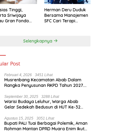
sias Tinggi,
Herman Deru Duduk
rta Sriwijaya
Bersama Manajemen
au Gran Fondo
SFC Cari Terapi
 Lampaui Target
Selamatkan Klub
Kebanggaan dari
Zona Degradasi
Selengkapnya
ular Post
Februari 4, 2026
3451 Lihat
Musrenbang Kecamatan Abab Dalam
Rangka Penyusunan RKPD Tahun 2027.
Camat Abab : Musrenbang Forum
Strategis
September 30, 2025
3288 Lihat
Warisi Budaya Leluhur, Warga Abab
Gelar Sedekah Bedusun di HUT Ke-32
Tahun Desa Betung Barat
Agustus 15, 2025
3051 Lihat
Bupati PALI Tuai Berbagai Polemik, Aman
Rohman Mantan DPRD Muara Enim Ikut
Bicara