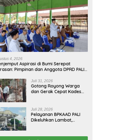
ustus 4, 2026
njemput Aspirasi di Bumi Serepat
rasan: Pimpinan dan Anggota DPRD PALI
run Langsung Serap Kebutuhan Warga
ab Melalui Reses Ke-2 Tahun 2026
Juli 31, 2026
Gotong Royong Warga
dan Gerak Cepat Kades
Padamkan Kebakaran
Kebun Karet di Betung
Selatan
Juli 28, 2026
Pelayanan BPKAAD PALI
Dikeluhkan Lambat,
Warga Minta Bupati
Lakukan Pembenahan