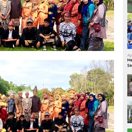
Ag
Me
Se
Tu
Ab