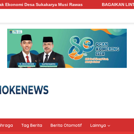
 Musi Rawas
BAGAIKAN LINTAH PENGHISAP DARAH! Jalan 
ahraga
Tag Berita
Berita Otomotif
Lainnya