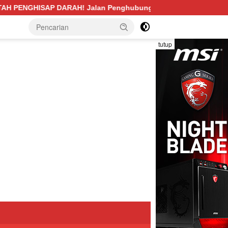
Penghubung Desa Pengabuan–Betung PALI Hancur, Truk Batu Ba
tutup