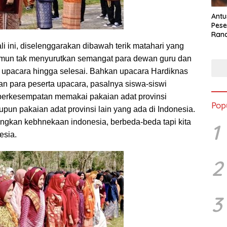
Antu
Pese
Ran
2025
i ini, diselenggarakan dibawah terik matahari yang
amun tak menyurutkan semangat para dewan guru dan
i upacara hingga selesai. Bahkan upacara Hardiknas
an para peserta upacara, pasalnya siswa-siswi
erkesempatan memakai pakaian adat provinsi
Pop
un pakaian adat provinsi lain yang ada di Indonesia.
angkan kebhnekaan indonesia, berbeda-beda tapi kita
1
esia.
2
3