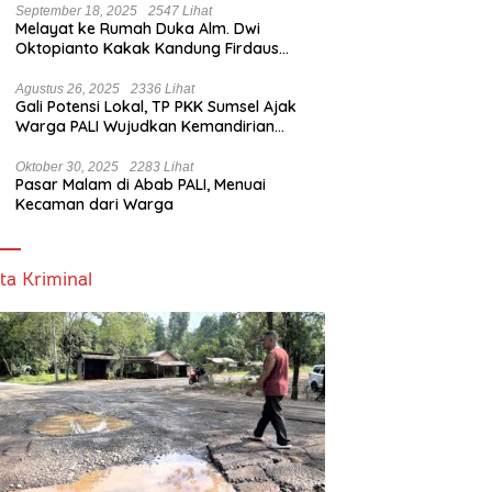
September 18, 2025
2547 Lihat
Melayat ke Rumah Duka Alm. Dwi
Oktopianto Kakak Kandung Firdaus
Hasbullah, Wakil Bupati PALI Ucapkan
Turut Berduka Cita.
Agustus 26, 2025
2336 Lihat
Gali Potensi Lokal, TP PKK Sumsel Ajak
Warga PALI Wujudkan Kemandirian
Pangan
Oktober 30, 2025
2283 Lihat
Pasar Malam di Abab PALI, Menuai
Kecaman dari Warga
ta Kriminal