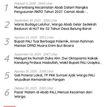
1
Februari 4, 2026
3449 Lihat
Musrenbang Kecamatan Abab Dalam Rangka
Penyusunan RKPD Tahun 2027. Camat Abab :
Musrenbang Forum Strategis
2
September 30, 2025
3288 Lihat
Warisi Budaya Leluhur, Warga Abab Gelar Sedekah
Bedusun di HUT Ke-32 Tahun Desa Betung Barat
3
Agustus 15, 2025
3051 Lihat
Bupati PALI Tuai Berbagai Polemik, Aman Rohman
Mantan DPRD Muara Enim Ikut Bicara
4
September 18, 2025
2547 Lihat
Melayat ke Rumah Duka Alm. Dwi Oktopianto Kakak
Kandung Firdaus Hasbullah, Wakil Bupati PALI Ucapkan
Turut Berduka Cita.
5
Agustus 26, 2025
2336 Lihat
Gali Potensi Lokal, TP PKK Sumsel Ajak Warga PALI
Wujudkan Kemandirian Pangan
6
Oktober 30, 2025
2283 Lihat
Pasar Malam di Abab PALI, Menuai Kecaman dari
Warga