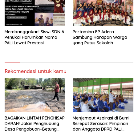
Membanggakan! Siswi SDN 6
Pertamina EP Adera
Penukal Harumkan Nama
Sambung Harapan Warga
PALI Lewat Prestasi
yang Putus Sekolah
Storytelling Tingkat Regional
Rekomendasi untuk kamu
BAGAIKAN LINTAH PENGHISAP
Menjemput Aspirasi di Bumi
DARAH! Jalan Penghubung
Serepat Serasan: Pimpinan
Desa Pengabuan–Betung
dan Anggota DPRD PALI
PALI Hancur, Truk Batu Bara
Turun Langsung Serap