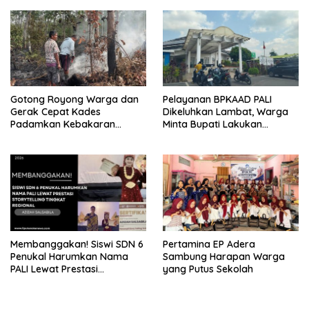
PT EPI Diduga Jadi Biang
Kebutuhan Warga Abab
Kerok
Melalui Reses Ke-2 Tahun
2026
Gotong Royong Warga dan
Pelayanan BPKAAD PALI
Gerak Cepat Kades
Dikeluhkan Lambat, Warga
Padamkan Kebakaran
Minta Bupati Lakukan
Kebun Karet di Betung
Pembenahan
Selatan
Membanggakan! Siswi SDN 6
Pertamina EP Adera
Penukal Harumkan Nama
Sambung Harapan Warga
PALI Lewat Prestasi
yang Putus Sekolah
Storytelling Tingkat Regional