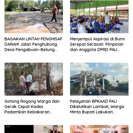
BAGAIKAN LINTAH PENGHISAP
Menjemput Aspirasi di Bumi
DARAH! Jalan Penghubung
Serepat Serasan: Pimpinan
Desa Pengabuan–Betung
dan Anggota DPRD PALI
PALI Hancur, Truk Batu Bara
Turun Langsung Serap
PT EPI Diduga Jadi Biang
Kebutuhan Warga Abab
Kerok
Melalui Reses Ke-2 Tahun
2026
Gotong Royong Warga dan
Pelayanan BPKAAD PALI
Gerak Cepat Kades
Dikeluhkan Lambat, Warga
Padamkan Kebakaran
Minta Bupati Lakukan
Kebun Karet di Betung
Pembenahan
Selatan