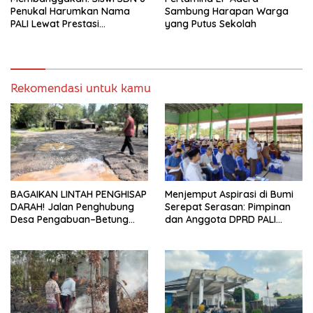
Penukal Harumkan Nama
Sambung Harapan Warga
PALI Lewat Prestasi
yang Putus Sekolah
Storytelling Tingkat Regional
Rekomendasi untuk kamu
BAGAIKAN LINTAH PENGHISAP
Menjemput Aspirasi di Bumi
DARAH! Jalan Penghubung
Serepat Serasan: Pimpinan
Desa Pengabuan–Betung
dan Anggota DPRD PALI
PALI Hancur, Truk Batu Bara
Turun Langsung Serap
PT EPI Diduga Jadi Biang
Kebutuhan Warga Abab
Kerok
Melalui Reses Ke-2 Tahun
2026