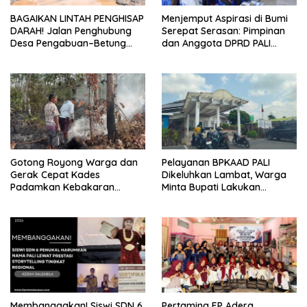
BAGAIKAN LINTAH PENGHISAP
Menjemput Aspirasi di Bumi
DARAH! Jalan Penghubung
Serepat Serasan: Pimpinan
Desa Pengabuan–Betung
dan Anggota DPRD PALI
PALI Hancur, Truk Batu Bara
Turun Langsung Serap
PT EPI Diduga Jadi Biang
Kebutuhan Warga Abab
Kerok
Melalui Reses Ke-2 Tahun
2026
Gotong Royong Warga dan
Pelayanan BPKAAD PALI
Gerak Cepat Kades
Dikeluhkan Lambat, Warga
Padamkan Kebakaran
Minta Bupati Lakukan
Kebun Karet di Betung
Pembenahan
Selatan
Membanggakan! Siswi SDN 6
Pertamina EP Adera