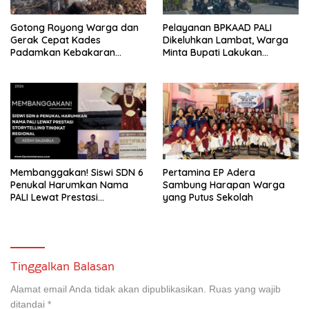
Gotong Royong Warga dan
Pelayanan BPKAAD PALI
Gerak Cepat Kades
Dikeluhkan Lambat, Warga
Padamkan Kebakaran
Minta Bupati Lakukan
Kebun Karet di Betung
Pembenahan
Selatan
Membanggakan! Siswi SDN 6
Pertamina EP Adera
Penukal Harumkan Nama
Sambung Harapan Warga
PALI Lewat Prestasi
yang Putus Sekolah
Storytelling Tingkat Regional
Tinggalkan Balasan
Alamat email Anda tidak akan dipublikasikan.
Ruas yang wajib
ditandai
*