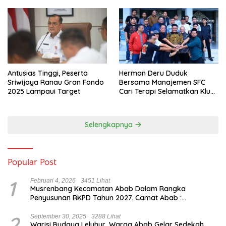
Antusias Tinggi, Peserta
Herman Deru Duduk
Sriwijaya Ranau Gran Fondo
Bersama Manajemen SFC
2025 Lampaui Target
Cari Terapi Selamatkan Klub
Kebanggaan dari Zona
Degradasi
Selengkapnya
Popular Post
1
Februari 4, 2026
3451 Lihat
Musrenbang Kecamatan Abab Dalam Rangka
Penyusunan RKPD Tahun 2027. Camat Abab :
Musrenbang Forum Strategis
2
September 30, 2025
3288 Lihat
Warisi Budaya Leluhur, Warga Abab Gelar Sedekah