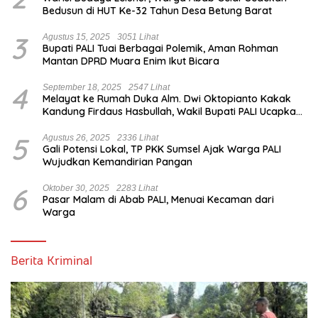
Bedusun di HUT Ke-32 Tahun Desa Betung Barat
3
Agustus 15, 2025
3051 Lihat
Bupati PALI Tuai Berbagai Polemik, Aman Rohman
Mantan DPRD Muara Enim Ikut Bicara
4
September 18, 2025
2547 Lihat
Melayat ke Rumah Duka Alm. Dwi Oktopianto Kakak
Kandung Firdaus Hasbullah, Wakil Bupati PALI Ucapkan
Turut Berduka Cita.
5
Agustus 26, 2025
2336 Lihat
Gali Potensi Lokal, TP PKK Sumsel Ajak Warga PALI
Wujudkan Kemandirian Pangan
6
Oktober 30, 2025
2283 Lihat
Pasar Malam di Abab PALI, Menuai Kecaman dari
Warga
Berita Kriminal