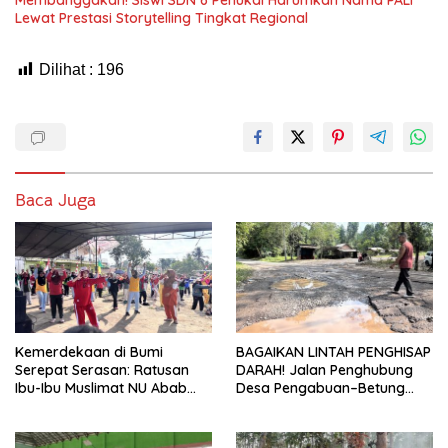
Membanggakan! Siswi SDN 6 Penukal Harumkan Nama PALI
Lewat Prestasi Storytelling Tingkat Regional
Dilihat :
196
Baca Juga
Kemerdekaan di Bumi
BAGAIKAN LINTAH PENGHISAP
Serepat Serasan: Ratusan
DARAH! Jalan Penghubung
Ibu-Ibu Muslimat NU Abab
Desa Pengabuan–Betung
Kobarkan Semangat Hidup
PALI Hancur, Truk Batu Bara
Sehat di Usia ke-81 Republik
PT EPI Diduga Jadi Biang
Indonesia
Kerok