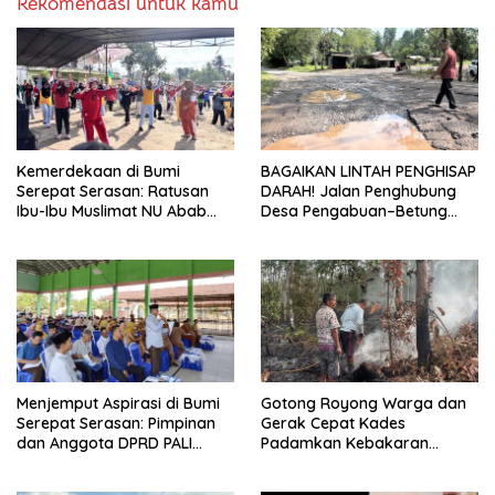
Rekomendasi untuk kamu
Kemerdekaan di Bumi
BAGAIKAN LINTAH PENGHISAP
Serepat Serasan: Ratusan
DARAH! Jalan Penghubung
Ibu-Ibu Muslimat NU Abab
Desa Pengabuan–Betung
Kobarkan Semangat Hidup
PALI Hancur, Truk Batu Bara
Sehat di Usia ke-81 Republik
PT EPI Diduga Jadi Biang
Indonesia
Kerok
Menjemput Aspirasi di Bumi
Gotong Royong Warga dan
Serepat Serasan: Pimpinan
Gerak Cepat Kades
dan Anggota DPRD PALI
Padamkan Kebakaran
Turun Langsung Serap
Kebun Karet di Betung
Kebutuhan Warga Abab
Selatan