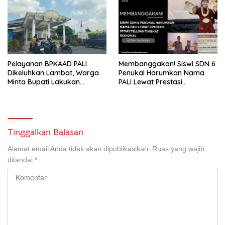
Melalui Reses Ke-2 Tahun
2026
Pelayanan BPKAAD PALI
Membanggakan! Siswi SDN 6
Dikeluhkan Lambat, Warga
Penukal Harumkan Nama
Minta Bupati Lakukan
PALI Lewat Prestasi
Pembenahan
Storytelling Tingkat Regional
Tinggalkan Balasan
Alamat email Anda tidak akan dipublikasikan.
Ruas yang wajib
ditandai
*