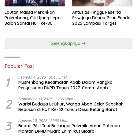
Lautan Massa Merahkan
Antusias Tinggi, Peserta
Palembang, Cik Ujang Lepas
Sriwijaya Ranau Gran Fondo
Jalan Santai HUT ke-80
2025 Lampaui Target
Sumsel
Selengkapnya
Popular Post
1
Februari 4, 2026
3545 Lihat
Musrenbang Kecamatan Abab Dalam Rangka
Penyusunan RKPD Tahun 2027. Camat Abab :
Musrenbang Forum Strategis
2
September 30, 2025
3296 Lihat
Warisi Budaya Leluhur, Warga Abab Gelar Sedekah
Bedusun di HUT Ke-32 Tahun Desa Betung Barat
3
Agustus 15, 2025
3060 Lihat
Bupati PALI Tuai Berbagai Polemik, Aman Rohman
Mantan DPRD Muara Enim Ikut Bicara