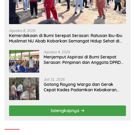
Agustus 8, 2026
Kemerdekaan di Bumi Serepat Serasan: Ratusan Ibu-Ibu
Muslimat NU Abab Kobarkan Semangat Hidup Sehat di
Usia ke-81 Republik Indonesia
Agustus 4, 2026
Menjemput Aspirasi di Bumi Serepat
Serasan: Pimpinan dan Anggota DPRD
PALI Turun Langsung Serap Kebutuhan
Warga Abab Melalui Reses Ke-2 Tahun
2026
Juli 31, 2026
Gotong Royong Warga dan Gerak
Cepat Kades Padamkan Kebakaran
Kebun Karet di Betung Selatan
Selengkapnya