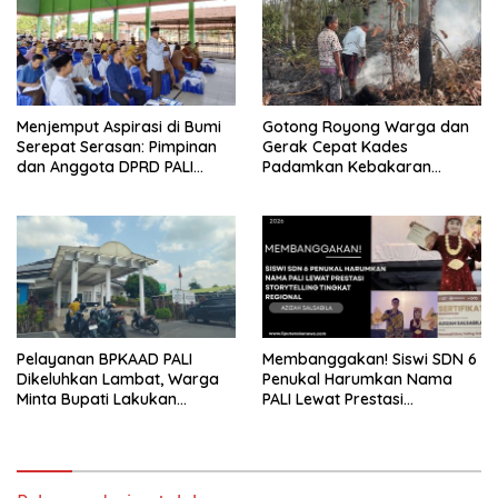
Menjemput Aspirasi di Bumi
Gotong Royong Warga dan
Serepat Serasan: Pimpinan
Gerak Cepat Kades
dan Anggota DPRD PALI
Padamkan Kebakaran
Turun Langsung Serap
Kebun Karet di Betung
Kebutuhan Warga Abab
Selatan
Melalui Reses Ke-2 Tahun
2026
Pelayanan BPKAAD PALI
Membanggakan! Siswi SDN 6
Dikeluhkan Lambat, Warga
Penukal Harumkan Nama
Minta Bupati Lakukan
PALI Lewat Prestasi
Pembenahan
Storytelling Tingkat Regional