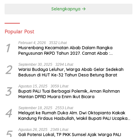
Selengkapnya
Popular Post
1
Februari 4, 2026
3532 Lihat
Musrenbang Kecamatan Abab Dalam Rangka
Penyusunan RKPD Tahun 2027. Camat Abab :
Musrenbang Forum Strategis
2
September 30, 2025
3294 Lihat
Warisi Budaya Leluhur, Warga Abab Gelar Sedekah
Bedusun di HUT Ke-32 Tahun Desa Betung Barat
3
Agustus 15, 2025
3059 Lihat
Bupati PALI Tuai Berbagai Polemik, Aman Rohman
Mantan DPRD Muara Enim Ikut Bicara
4
September 18, 2025
2553 Lihat
Melayat ke Rumah Duka Alm. Dwi Oktopianto Kakak
Kandung Firdaus Hasbullah, Wakil Bupati PALI Ucapkan
Turut Berduka Cita.
5
Agustus 26, 2025
2349 Lihat
Gali Potensi Lokal, TP PKK Sumsel Ajak Warga PALI