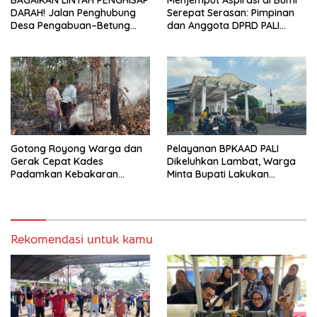
BAGAIKAN LINTAH PENGHISAP
Menjemput Aspirasi di Bumi
DARAH! Jalan Penghubung
Serepat Serasan: Pimpinan
Desa Pengabuan–Betung
dan Anggota DPRD PALI
PALI Hancur, Truk Batu Bara
Turun Langsung Serap
PT EPI Diduga Jadi Biang
Kebutuhan Warga Abab
Kerok
Melalui Reses Ke-2 Tahun
2026
Gotong Royong Warga dan
Pelayanan BPKAAD PALI
Gerak Cepat Kades
Dikeluhkan Lambat, Warga
Padamkan Kebakaran
Minta Bupati Lakukan
Kebun Karet di Betung
Pembenahan
Selatan
Rekomendasi untuk kamu