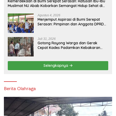
Kemerdekaan di Bumi Serepat Serasan: Ratusan Ibu-Ibu
Muslimat NU Abab Kobarkan Semangat Hidup Sehat di
Usia ke-81 Republik Indonesia
Agustus 4, 2026
Menjemput Aspirasi di Bumi Serepat
Serasan: Pimpinan dan Anggota DPRD
PALI Turun Langsung Serap Kebutuhan
Warga Abab Melalui Reses Ke-2 Tahun
2026
Juli 31, 2026
Gotong Royong Warga dan Gerak
Cepat Kades Padamkan Kebakaran
Kebun Karet di Betung Selatan
Selengkapnya
Berita Olahraga