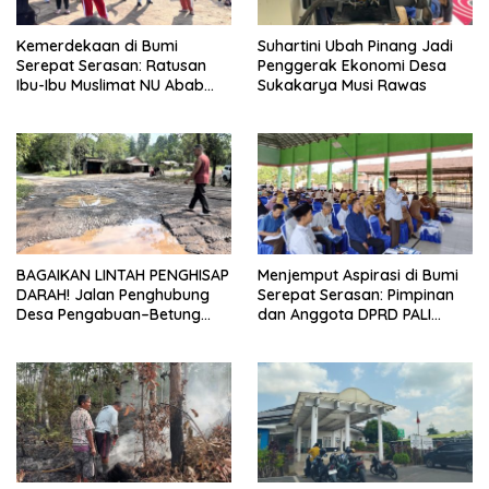
Kemerdekaan di Bumi
Suhartini Ubah Pinang Jadi
Serepat Serasan: Ratusan
Penggerak Ekonomi Desa
Ibu-Ibu Muslimat NU Abab
Sukakarya Musi Rawas
Kobarkan Semangat Hidup
Sehat di Usia ke-81 Republik
Indonesia
BAGAIKAN LINTAH PENGHISAP
Menjemput Aspirasi di Bumi
DARAH! Jalan Penghubung
Serepat Serasan: Pimpinan
Desa Pengabuan–Betung
dan Anggota DPRD PALI
PALI Hancur, Truk Batu Bara
Turun Langsung Serap
PT EPI Diduga Jadi Biang
Kebutuhan Warga Abab
Kerok
Melalui Reses Ke-2 Tahun
2026