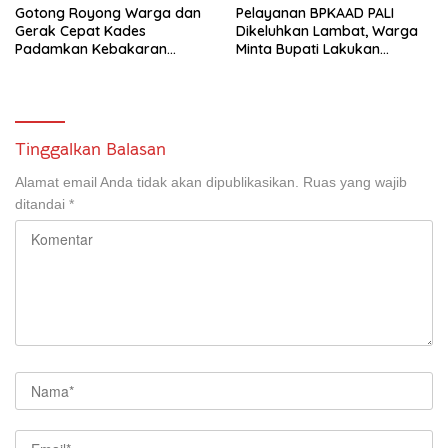
Gotong Royong Warga dan
Pelayanan BPKAAD PALI
Gerak Cepat Kades
Dikeluhkan Lambat, Warga
Padamkan Kebakaran
Minta Bupati Lakukan
Kebun Karet di Betung
Pembenahan
Selatan
Tinggalkan Balasan
Alamat email Anda tidak akan dipublikasikan.
Ruas yang wajib
ditandai
*