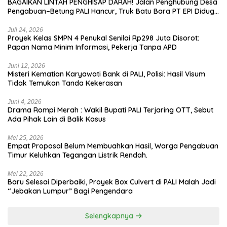
BAGAIKAN LINTAH PENGHISAP DARAH! Jalan Penghubung Desa
Pengabuan–Betung PALI Hancur, Truk Batu Bara PT EPI Diduga
Jadi Biang Kerok
Juli 24, 2026
Proyek Kelas SMPN 4 Penukal Senilai Rp298 Juta Disorot:
Papan Nama Minim Informasi, Pekerja Tanpa APD
Juni 12, 2026
Misteri Kematian Karyawati Bank di PALI, Polisi: Hasil Visum
Tidak Temukan Tanda Kekerasan
Juni 4, 2026
Drama Rompi Merah : Wakil Bupati PALI Terjaring OTT, Sebut
Ada Pihak Lain di Balik Kasus
Mei 25, 2026
Empat Proposal Belum Membuahkan Hasil, Warga Pengabuan
Timur Keluhkan Tegangan Listrik Rendah.
Mei 22, 2026
Baru Selesai Diperbaiki, Proyek Box Culvert di PALI Malah Jadi
“Jebakan Lumpur” Bagi Pengendara
Selengkapnya