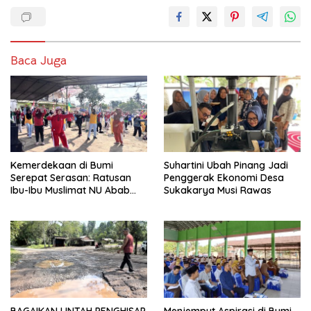
Baca Juga
Kemerdekaan di Bumi
Suhartini Ubah Pinang Jadi
Serepat Serasan: Ratusan
Penggerak Ekonomi Desa
Ibu-Ibu Muslimat NU Abab
Sukakarya Musi Rawas
Kobarkan Semangat Hidup
Sehat di Usia ke-81 Republik
Indonesia