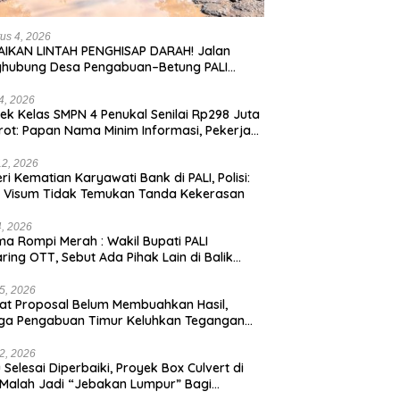
us 4, 2026
IKAN LINTAH PENGHISAP DARAH! Jalan
ghubung Desa Pengabuan–Betung PALI
ur, Truk Batu Bara PT EPI Diduga Jadi
g Kerok
24, 2026
ek Kelas SMPN 4 Penukal Senilai Rp298 Juta
rot: Papan Nama Minim Informasi, Pekerja
pa APD
12, 2026
eri Kematian Karyawati Bank di PALI, Polisi:
l Visum Tidak Temukan Tanda Kekerasan
4, 2026
a Rompi Merah : Wakil Bupati PALI
aring OTT, Sebut Ada Pihak Lain di Balik
us
5, 2026
t Proposal Belum Membuahkan Hasil,
ga Pengabuan Timur Keluhkan Tegangan
rik Rendah.
2, 2026
 Selesai Diperbaiki, Proyek Box Culvert di
 Malah Jadi “Jebakan Lumpur” Bagi