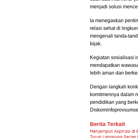
menjadi solusi menceg
Ia menegaskan penti
relasi sehat di lingk
mengenali tanda-tan
bijak.
Kegiatan sosialisasi 
mendapatkan wawasan
lebih aman dan berke
Dengan langkah konkr
komitmennya dalam m
pendidikan yang berk
Diskominfoprovsumse
Berita Terkait
Menjemput Aspirasi di
Turun Langsung Serap 