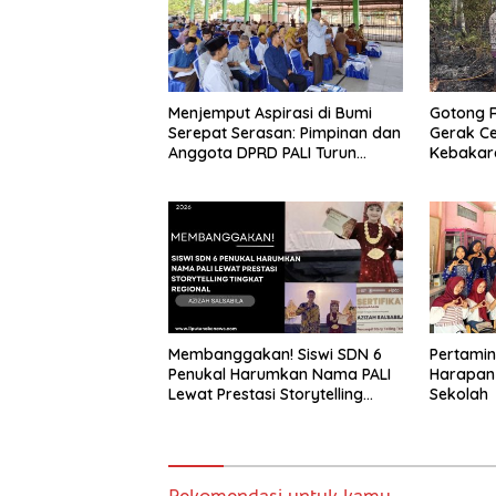
Menjemput Aspirasi di Bumi
Gotong 
Serepat Serasan: Pimpinan dan
Gerak C
Anggota DPRD PALI Turun
Kebakara
Langsung Serap Kebutuhan
Betung S
Warga Abab Melalui Reses Ke-
2 Tahun 2026
Membanggakan! Siswi SDN 6
Pertami
Penukal Harumkan Nama PALI
Harapan
Lewat Prestasi Storytelling
Sekolah
Tingkat Regional