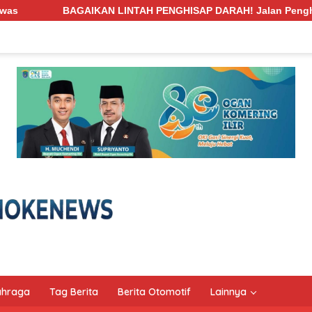
NTAH PENGHISAP DARAH! Jalan Penghubung Desa Pengabuan–Betu
ahraga
Tag Berita
Berita Otomotif
Lainnya