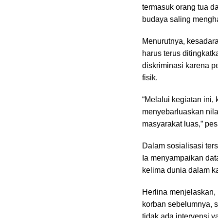
termasuk orang tua da
budaya saling mengha
Menurutnya, kesadara
harus terus ditingka
diskriminasi karena 
fisik.
“Melalui kegiatan ini,
menyebarluaskan nilai-
masyarakat luas,” pes
Dalam sosialisasi ter
Ia menyampaikan data
kelima dunia dalam k
Herlina menjelaskan
korban sebelumnya, se
tidak ada intervensi 