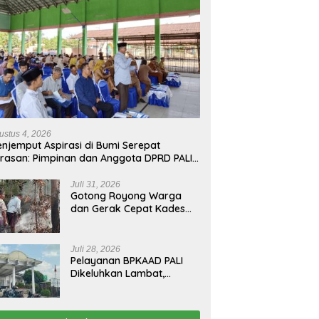
ustus 4, 2026
njemput Aspirasi di Bumi Serepat
rasan: Pimpinan dan Anggota DPRD PALI
run Langsung Serap Kebutuhan Warga
ab Melalui Reses Ke-2 Tahun 2026
Juli 31, 2026
Gotong Royong Warga
dan Gerak Cepat Kades
Padamkan Kebakaran
Kebun Karet di Betung
Selatan
Juli 28, 2026
Pelayanan BPKAAD PALI
Dikeluhkan Lambat,
Warga Minta Bupati
Lakukan Pembenahan