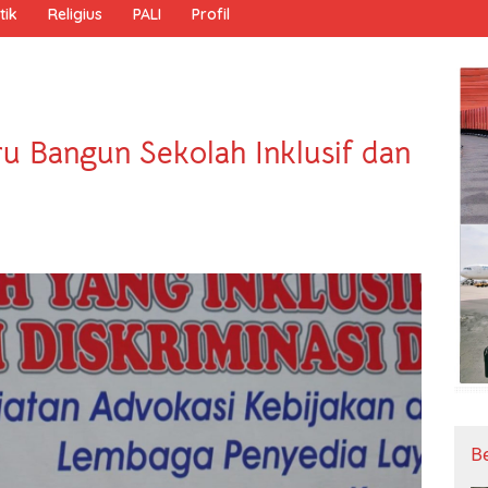
tik
Religius
PALI
Profil
 Bangun Sekolah Inklusif dan
B