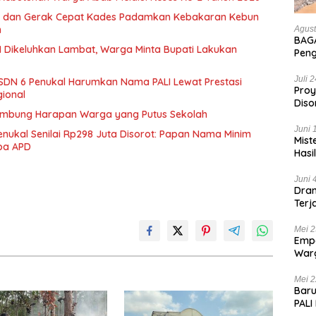
 dan Gerak Cepat Kades Padamkan Kebakaran Kebun
n
Agust
BAGA
 Dikeluhkan Lambat, Warga Minta Bupati Lakukan
Pen
Hanc
Bian
Juli 
SDN 6 Penukal Harumkan Nama PALI Lewat Prestasi
Proy
gional
Diso
ambung Harapan Warga yang Putus Sekolah
Tan
Juni 
enukal Senilai Rp298 Juta Disorot: Papan Nama Minim
Mist
npa APD
Hasi
Juni 
Dram
Terj
Kas
Mei 2
Empa
War
List
Mei 2
Baru
PALI