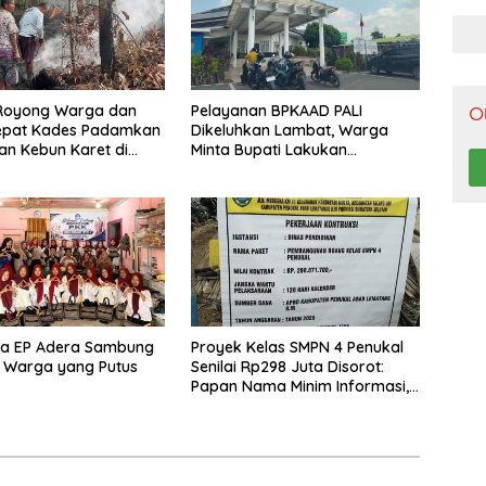
Pen
Royong Warga dan
Pelayanan BPKAAD PALI
O
epat Kades Padamkan
Dikeluhkan Lambat, Warga
n Kebun Karet di
Minta Bupati Lakukan
elatan
Pembenahan
na EP Adera Sambung
Proyek Kelas SMPN 4 Penukal
 Warga yang Putus
Senilai Rp298 Juta Disorot:
Papan Nama Minim Informasi,
Pekerja Tanpa APD