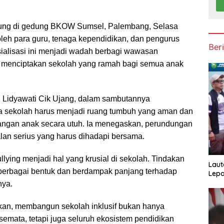
gsung di gedung BKOW Sumsel, Palembang, Selasa
 oleh para guru, tenaga kependidikan, dan pengurus
Ber
sialisasi ini menjadi wadah berbagi wawasan
 menciptakan sekolah yang ramah bagi semua anak
Lidyawati Cik Ujang, dalam sambutannya
sekolah harus menjadi ruang tumbuh yang aman dan
gan anak secara utuh. Ia menegaskan, perundungan
lan serius yang harus dihadapi bersama.
lying menjadi hal yang krusial di sekolah. Tindakan
Laut
m berbagai bentuk dan berdampak panjang terhadap
Lepa
nya.
an, membangun sekolah inklusif bukan hanya
emata, tetapi juga seluruh ekosistem pendidikan