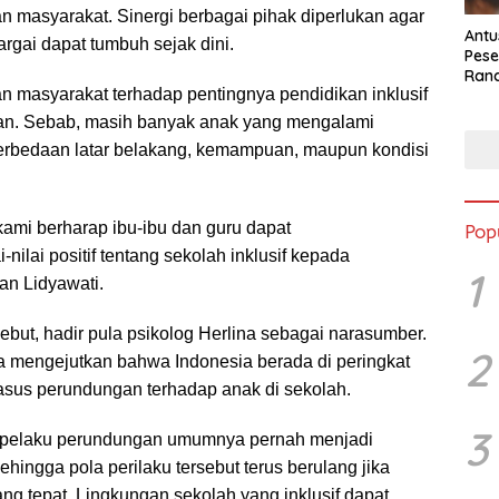
n masyarakat. Sinergi berbagai pihak diperlukan agar
Antu
rgai dapat tumbuh sejak dini.
Pese
Ran
n masyarakat terhadap pentingnya pendidikan inklusif
2025
tkan. Sebab, masih banyak anak yang mengalami
perbedaan latar belakang, kemampuan, maupun kondisi
 kami berharap ibu-ibu dan guru dapat
Pop
nilai positif tentang sekolah inklusif kepada
1
an Lidyawati.
sebut, hadir pula psikolog Herlina sebagai narasumber.
2
 mengejutkan bahwa Indonesia berada di peringkat
asus perundungan terhadap anak di sekolah.
3
, pelaku perundungan umumnya pernah menjadi
hingga pola perilaku tersebut terus berulang jika
yang tepat. Lingkungan sekolah yang inklusif dapat