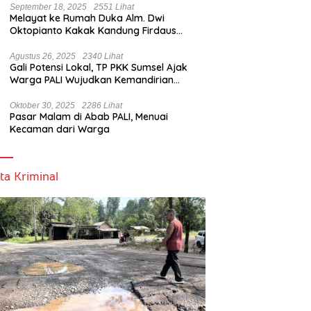
September 18, 2025
2551 Lihat
Melayat ke Rumah Duka Alm. Dwi
Oktopianto Kakak Kandung Firdaus
Hasbullah, Wakil Bupati PALI Ucapkan
Turut Berduka Cita.
Agustus 26, 2025
2340 Lihat
Gali Potensi Lokal, TP PKK Sumsel Ajak
Warga PALI Wujudkan Kemandirian
Pangan
Oktober 30, 2025
2286 Lihat
Pasar Malam di Abab PALI, Menuai
Kecaman dari Warga
ta Kriminal