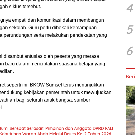
4
ah siklus tersebut.
ngnya empati dan komunikasi dalam membangun
5
ungan sekolah. Guru perlu dibekali kemampuan
da perundungan serta melakukan pendekatan yang
6
ini disambut antusias oleh peserta yang merasa
 baru dalam menciptakan suasana belajar yang
adilan.
Beri
et seperti ini, BKOW Sumsel terus menunjukkan
endukung kebijakan pemerintah untuk mewujudkan
eadilan bagi seluruh anak bangsa. sumber
l
 Bumi Serepat Serasan: Pimpinan dan Anggota DPRD PALI
Kebutuhan Warga Abab Melalui Reses Ke-2 Tahun 2026