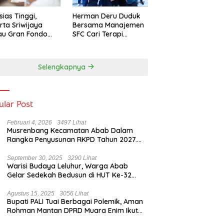
sias Tinggi,
Herman Deru Duduk
rta Sriwijaya
Bersama Manajemen
au Gran Fondo
SFC Cari Terapi
 Lampaui Target
Selamatkan Klub
Kebanggaan dari
Zona Degradasi
Selengkapnya
ular Post
Februari 4, 2026
3497 Lihat
Musrenbang Kecamatan Abab Dalam
Rangka Penyusunan RKPD Tahun 2027.
Camat Abab : Musrenbang Forum
Strategis
September 30, 2025
3290 Lihat
Warisi Budaya Leluhur, Warga Abab
Gelar Sedekah Bedusun di HUT Ke-32
Tahun Desa Betung Barat
Agustus 15, 2025
3056 Lihat
Bupati PALI Tuai Berbagai Polemik, Aman
Rohman Mantan DPRD Muara Enim Ikut
Bicara