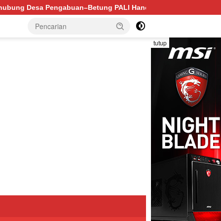
ng PALI Hancur, Truk Batu Bara PT EPI Diduga Jadi Biang Ke
tutup