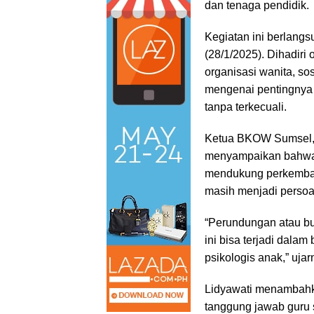
dan tenaga pendidik.
Kegiatan ini berlan
(28/1/2025). Dihadiri
organisasi wanita, so
mengenai pentingnya
tanpa terkecuali.
Ketua BKOW Sumsel, 
menyampaikan bahwa 
mendukung perkemban
masih menjadi persoa
“Perundungan atau bul
ini bisa terjadi dala
psikologis anak,” ujar
Lidyawati menambahk
tanggung jawab guru s