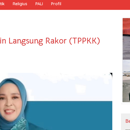
tik
Religius
PALI
Profil
pin Langsung Rakor (TPPKK)
B