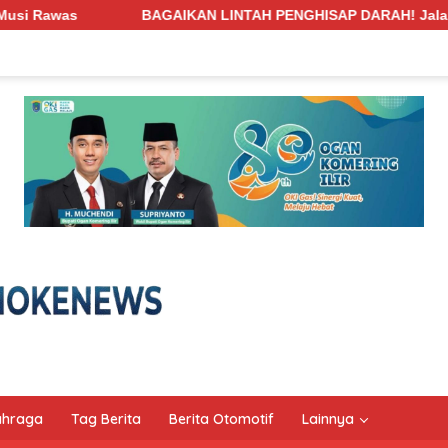
 LINTAH PENGHISAP DARAH! Jalan Penghubung Desa Pengabuan–B
ahraga
Tag Berita
Berita Otomotif
Lainnya