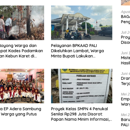
Agust
BAGA
Pen
Hanc
Bian
Juli 
Proy
Diso
Royong Warga dan
Pelayanan BPKAAD PALI
Tan
epat Kades Padamkan
Dikeluhkan Lambat, Warga
Juni 
n Kebun Karet di
Minta Bupati Lakukan
Mist
elatan
Pembenahan
Hasi
Juni 
Dram
Terj
Kas
Mei 2
Empa
War
na EP Adera Sambung
Proyek Kelas SMPN 4 Penukal
List
 Warga yang Putus
Senilai Rp298 Juta Disorot:
Mei 2
Papan Nama Minim Informasi,
Baru
Pekerja Tanpa APD
PALI