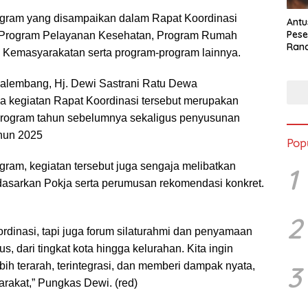
gram yang disampaikan dalam Rapat Koordinasi
Antu
Pese
a, Program Pelayanan Kesehatan, Program Rumah
Ran
l Kemasyarakatan serta program-program lainnya.
2025
alembang, Hj. Dewi Sastrani Ratu Dewa
 kegiatan Rapat Koordinasi tersebut merupakan
rogram tahun sebelumnya sekaligus penyusunan
ahun 2025
Pop
gram, kegiatan tersebut juga sengaja melibatkan
1
dasarkan Pokja serta perumusan rekomendasi konkret.
2
ordinasi, tapi juga forum silaturahmi dan penyamaan
s, dari tingkat kota hingga kelurahan. Kita ingin
3
bih terarah, terintegrasi, dan memberi dampak nyata,
rakat,” Pungkas Dewi. (red)