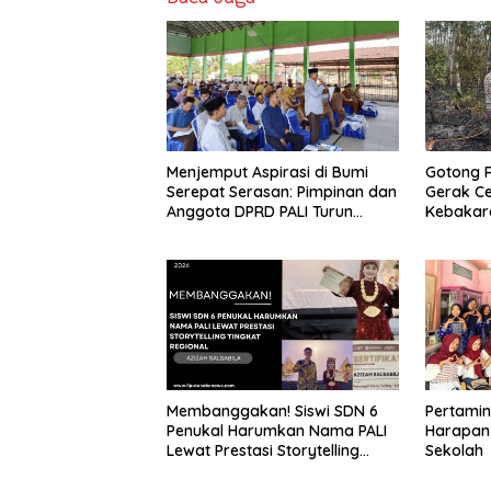
Menjemput Aspirasi di Bumi
Gotong 
Serepat Serasan: Pimpinan dan
Gerak C
Anggota DPRD PALI Turun
Kebakara
Langsung Serap Kebutuhan
Betung S
Warga Abab Melalui Reses Ke-
2 Tahun 2026
Membanggakan! Siswi SDN 6
Pertami
Penukal Harumkan Nama PALI
Harapan
Lewat Prestasi Storytelling
Sekolah
Tingkat Regional