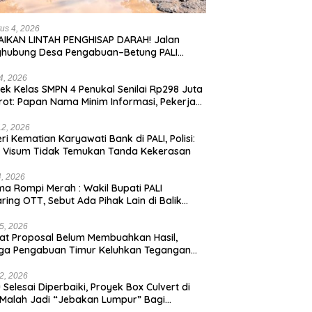
us 4, 2026
IKAN LINTAH PENGHISAP DARAH! Jalan
ghubung Desa Pengabuan–Betung PALI
ur, Truk Batu Bara PT EPI Diduga Jadi
g Kerok
24, 2026
ek Kelas SMPN 4 Penukal Senilai Rp298 Juta
rot: Papan Nama Minim Informasi, Pekerja
pa APD
12, 2026
eri Kematian Karyawati Bank di PALI, Polisi:
l Visum Tidak Temukan Tanda Kekerasan
4, 2026
a Rompi Merah : Wakil Bupati PALI
aring OTT, Sebut Ada Pihak Lain di Balik
us
5, 2026
t Proposal Belum Membuahkan Hasil,
ga Pengabuan Timur Keluhkan Tegangan
rik Rendah.
2, 2026
 Selesai Diperbaiki, Proyek Box Culvert di
 Malah Jadi “Jebakan Lumpur” Bagi