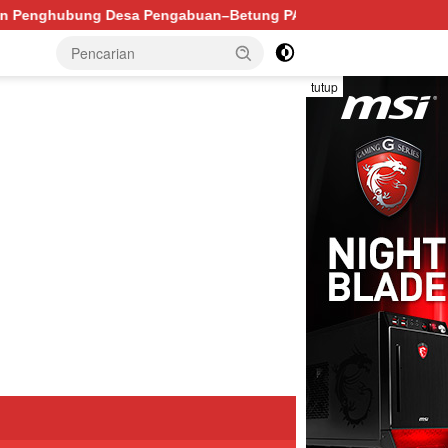
etung PALI Hancur, Truk Batu Bara PT EPI Diduga Jadi Biang
tutup