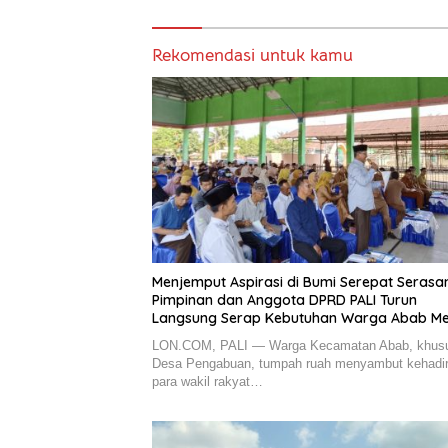
Rekomendasi untuk kamu
Menjemput Aspirasi di Bumi Serepat Serasan
Pimpinan dan Anggota DPRD PALI Turun
Langsung Serap Kebutuhan Warga Abab Mel
Reses Ke-2 Tahun 2026
LON.COM, PALI — Warga Kecamatan Abab, khus
Desa Pengabuan, tumpah ruah menyambut kehadi
para wakil rakyat…