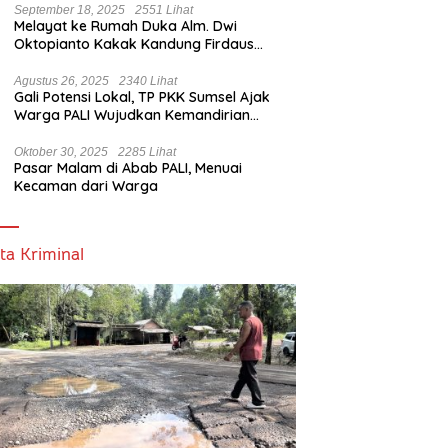
September 18, 2025
2551 Lihat
Melayat ke Rumah Duka Alm. Dwi
Oktopianto Kakak Kandung Firdaus
Hasbullah, Wakil Bupati PALI Ucapkan
Turut Berduka Cita.
Agustus 26, 2025
2340 Lihat
Gali Potensi Lokal, TP PKK Sumsel Ajak
Warga PALI Wujudkan Kemandirian
Pangan
Oktober 30, 2025
2285 Lihat
Pasar Malam di Abab PALI, Menuai
Kecaman dari Warga
ta Kriminal