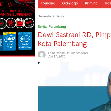
m
Trending
Olahraga
Kriminal
Poli
e
Beranda
Berita
Berita
,
Palembang
Dewi Sastrani RD, Pim
Kota Palembang
Fatur Rohim Liputanokenews
Juli 17, 2025