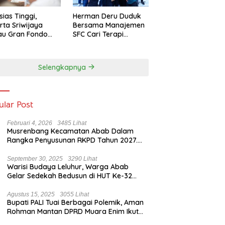
sias Tinggi,
Herman Deru Duduk
rta Sriwijaya
Bersama Manajemen
au Gran Fondo
SFC Cari Terapi
 Lampaui Target
Selamatkan Klub
Kebanggaan dari
Zona Degradasi
Selengkapnya
ular Post
Februari 4, 2026
3485 Lihat
Musrenbang Kecamatan Abab Dalam
Rangka Penyusunan RKPD Tahun 2027.
Camat Abab : Musrenbang Forum
Strategis
September 30, 2025
3290 Lihat
Warisi Budaya Leluhur, Warga Abab
Gelar Sedekah Bedusun di HUT Ke-32
Tahun Desa Betung Barat
Agustus 15, 2025
3055 Lihat
Bupati PALI Tuai Berbagai Polemik, Aman
Rohman Mantan DPRD Muara Enim Ikut
Bicara