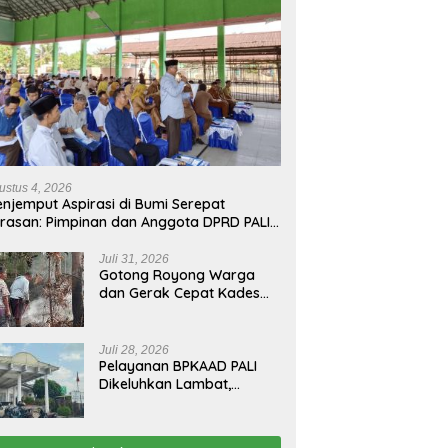
ustus 4, 2026
njemput Aspirasi di Bumi Serepat
rasan: Pimpinan dan Anggota DPRD PALI
run Langsung Serap Kebutuhan Warga
ab Melalui Reses Ke-2 Tahun 2026
Juli 31, 2026
Gotong Royong Warga
dan Gerak Cepat Kades
Padamkan Kebakaran
Kebun Karet di Betung
Selatan
Juli 28, 2026
Pelayanan BPKAAD PALI
Dikeluhkan Lambat,
Warga Minta Bupati
Lakukan Pembenahan