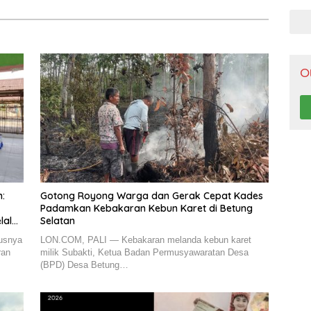
Pen
O
:
Gotong Royong Warga dan Gerak Cepat Kades
Padamkan Kebakaran Kebun Karet di Betung
alui
Selatan
usnya
LON.COM, PALI — Kebakaran melanda kebun karet
ran
milik Subakti, Ketua Badan Permusyawaratan Desa
(BPD) Desa Betung…