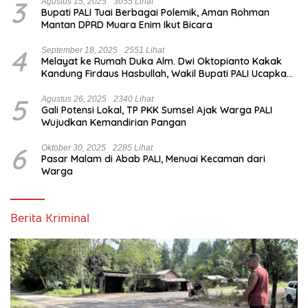
3
Agustus 15, 2025
3055 Lihat
Bupati PALI Tuai Berbagai Polemik, Aman Rohman
Mantan DPRD Muara Enim Ikut Bicara
4
September 18, 2025
2551 Lihat
Melayat ke Rumah Duka Alm. Dwi Oktopianto Kakak
Kandung Firdaus Hasbullah, Wakil Bupati PALI Ucapkan
Turut Berduka Cita.
5
Agustus 26, 2025
2340 Lihat
Gali Potensi Lokal, TP PKK Sumsel Ajak Warga PALI
Wujudkan Kemandirian Pangan
6
Oktober 30, 2025
2285 Lihat
Pasar Malam di Abab PALI, Menuai Kecaman dari
Warga
Berita Kriminal