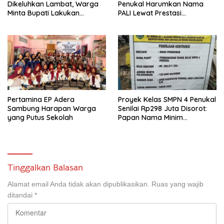
Dikeluhkan Lambat, Warga
Penukal Harumkan Nama
Minta Bupati Lakukan
PALI Lewat Prestasi
Pembenahan
Storytelling Tingkat Regional
Pertamina EP Adera
Proyek Kelas SMPN 4 Penukal
Sambung Harapan Warga
Senilai Rp298 Juta Disorot:
yang Putus Sekolah
Papan Nama Minim
Informasi, Pekerja Tanpa
APD
Tinggalkan Balasan
Alamat email Anda tidak akan dipublikasikan.
Ruas yang wajib
ditandai
*