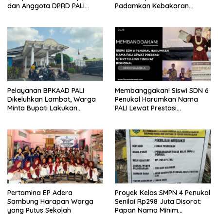
dan Anggota DPRD PALI
Padamkan Kebakaran
Turun Langsung Serap
Kebun Karet di Betung
Kebutuhan Warga Abab
Selatan
Melalui Reses Ke-2 Tahun
2026
Pelayanan BPKAAD PALI
Membanggakan! Siswi SDN 6
Dikeluhkan Lambat, Warga
Penukal Harumkan Nama
Minta Bupati Lakukan
PALI Lewat Prestasi
Pembenahan
Storytelling Tingkat Regional
Pertamina EP Adera
Proyek Kelas SMPN 4 Penukal
Sambung Harapan Warga
Senilai Rp298 Juta Disorot:
yang Putus Sekolah
Papan Nama Minim