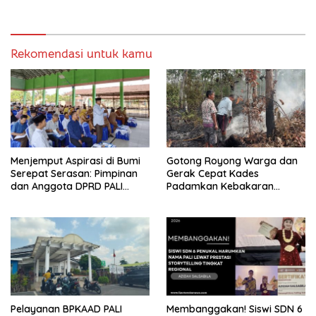
Informasi, Pekerja Tanpa
APD
Rekomendasi untuk kamu
Menjemput Aspirasi di Bumi
Gotong Royong Warga dan
Serepat Serasan: Pimpinan
Gerak Cepat Kades
dan Anggota DPRD PALI
Padamkan Kebakaran
Turun Langsung Serap
Kebun Karet di Betung
Kebutuhan Warga Abab
Selatan
Melalui Reses Ke-2 Tahun
2026
Pelayanan BPKAAD PALI
Membanggakan! Siswi SDN 6