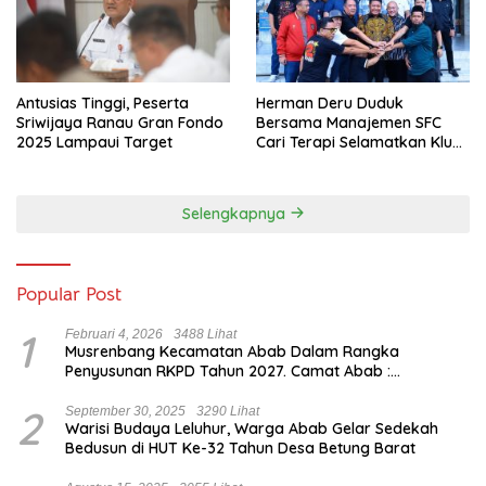
Antusias Tinggi, Peserta
Herman Deru Duduk
Sriwijaya Ranau Gran Fondo
Bersama Manajemen SFC
2025 Lampaui Target
Cari Terapi Selamatkan Klub
Kebanggaan dari Zona
Degradasi
Selengkapnya
Popular Post
1
Februari 4, 2026
3488 Lihat
Musrenbang Kecamatan Abab Dalam Rangka
Penyusunan RKPD Tahun 2027. Camat Abab :
Musrenbang Forum Strategis
2
September 30, 2025
3290 Lihat
Warisi Budaya Leluhur, Warga Abab Gelar Sedekah
Bedusun di HUT Ke-32 Tahun Desa Betung Barat