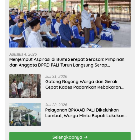
Agustus 4, 2026
Menjemput Aspirasi di Bumi Serepat Serasan: Pimpinan
dan Anggota DPRD PALI Turun Langsung Serap
Kebutuhan Warga Abab Melalui Reses Ke-2 Tahun 2026
Juli 31, 2026
Gotong Royong Warga dan Gerak
Cepat Kades Padamkan Kebakaran
Kebun Karet di Betung Selatan
Juli 28, 2026
Pelayanan BPKAAD PALI Dikeluhkan
Lambat, Warga Minta Bupati Lakukan
Pembenahan
Selengkapnya