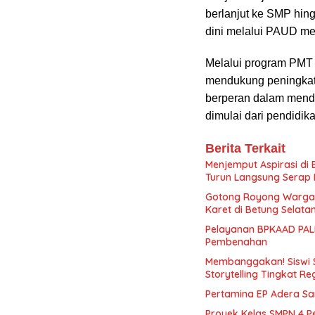
berlanjut ke SMP hingg
dini melalui PAUD men
Melalui program PMT 
mendukung peningkatan
berperan dalam mendu
dimulai dari pendidika
Berita Terkait
Menjemput Aspirasi di
Turun Langsung Serap 
Gotong Royong Warga
Karet di Betung Selata
Pelayanan BPKAAD PALI
Pembenahan
Membanggakan! Siswi 
Storytelling Tingkat Re
Pertamina EP Adera S
Proyek Kelas SMPN 4 P