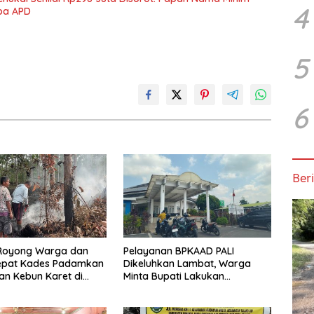
4
npa APD
5
6
Beri
Royong Warga dan
Pelayanan BPKAAD PALI
epat Kades Padamkan
Dikeluhkan Lambat, Warga
n Kebun Karet di
Minta Bupati Lakukan
elatan
Pembenahan