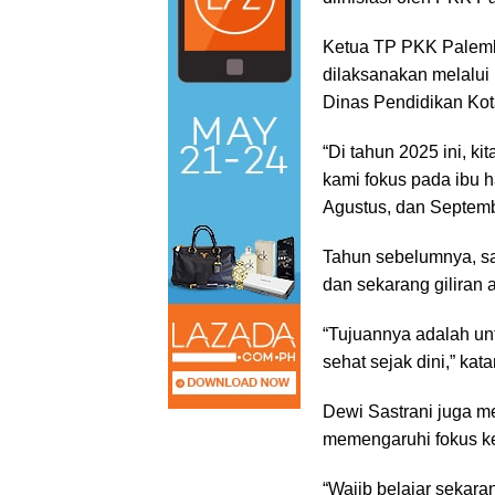
Ketua TP PKK Palemb
dilaksanakan melalu
Dinas Pendidikan Ko
“Di tahun 2025 ini, k
kami fokus pada ibu ha
Agustus, dan Septembe
Tahun sebelumnya, sa
dan sekarang giliran
“Tujuannya adalah 
sehat sejak dini,” kat
Dewi Sastrani juga me
memengaruhi fokus k
“Wajib belajar sekara