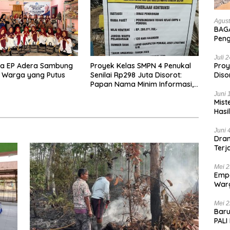
Agust
BAGA
Pen
Hanc
Bian
Juli 
na EP Adera Sambung
Proyek Kelas SMPN 4 Penukal
Proy
 Warga yang Putus
Senilai Rp298 Juta Disorot:
Diso
Papan Nama Minim Informasi,
Tan
Pekerja Tanpa APD
Juni 
Mist
Hasi
Juni 
Dram
Terj
Kas
Mei 2
Empa
War
List
Mei 2
Baru
PALI