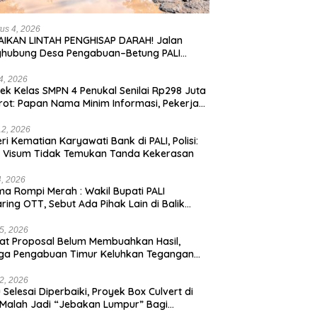
us 4, 2026
IKAN LINTAH PENGHISAP DARAH! Jalan
ghubung Desa Pengabuan–Betung PALI
ur, Truk Batu Bara PT EPI Diduga Jadi
g Kerok
24, 2026
ek Kelas SMPN 4 Penukal Senilai Rp298 Juta
rot: Papan Nama Minim Informasi, Pekerja
pa APD
12, 2026
eri Kematian Karyawati Bank di PALI, Polisi:
l Visum Tidak Temukan Tanda Kekerasan
4, 2026
a Rompi Merah : Wakil Bupati PALI
aring OTT, Sebut Ada Pihak Lain di Balik
us
5, 2026
t Proposal Belum Membuahkan Hasil,
ga Pengabuan Timur Keluhkan Tegangan
rik Rendah.
2, 2026
 Selesai Diperbaiki, Proyek Box Culvert di
 Malah Jadi “Jebakan Lumpur” Bagi