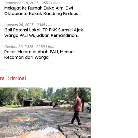
September 18, 2025
2553 Lihat
Melayat ke Rumah Duka Alm. Dwi
Oktopianto Kakak Kandung Firdaus
Hasbullah, Wakil Bupati PALI Ucapkan
Turut Berduka Cita.
Agustus 26, 2025
2345 Lihat
Gali Potensi Lokal, TP PKK Sumsel Ajak
Warga PALI Wujudkan Kemandirian
Pangan
Oktober 30, 2025
2289 Lihat
Pasar Malam di Abab PALI, Menuai
Kecaman dari Warga
ta Kriminal