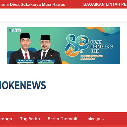
usi Rawas
BAGAIKAN LINTAH PENGHISAP DARAH! Jalan Pe
ahraga
Tag Berita
Berita Otomotif
Lainnya