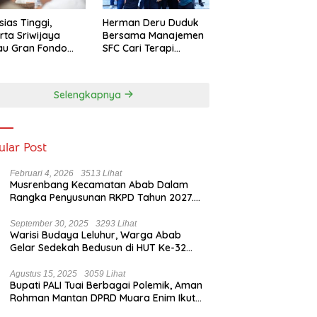
sias Tinggi,
Herman Deru Duduk
rta Sriwijaya
Bersama Manajemen
au Gran Fondo
SFC Cari Terapi
 Lampaui Target
Selamatkan Klub
Kebanggaan dari
Zona Degradasi
Selengkapnya
ular Post
Februari 4, 2026
3513 Lihat
Musrenbang Kecamatan Abab Dalam
Rangka Penyusunan RKPD Tahun 2027.
Camat Abab : Musrenbang Forum
Strategis
September 30, 2025
3293 Lihat
Warisi Budaya Leluhur, Warga Abab
Gelar Sedekah Bedusun di HUT Ke-32
Tahun Desa Betung Barat
Agustus 15, 2025
3059 Lihat
Bupati PALI Tuai Berbagai Polemik, Aman
Rohman Mantan DPRD Muara Enim Ikut
Bicara