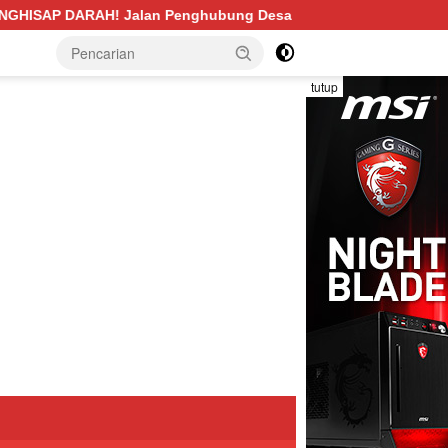
nghubung Desa Pengabuan–Betung PALI Hancur, Truk Batu Bara
tutup