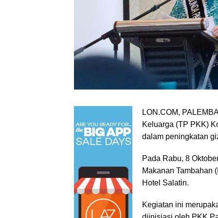
LON.COM, PALEMBANG
Keluarga (TP PKK) K
dalam peningkatan gi
Pada Rabu, 8 Oktobe
Makanan Tambahan (
Hotel Salatin.
Kegiatan ini merupaka
diinisiasi oleh PKK 