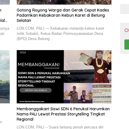
Pen
:
Gotong Royong Warga dan Gerak Cepat Kades
Padamkan Kebakaran Kebun Karet di Betung
alui
Selatan
usnya
LON.COM, PALI — Kebakaran melanda kebun karet
O
ran
milik Subakti, Ketua Badan Permusyawaratan Desa
(BPD) Desa Betung…
Membanggakan! Siswi SDN 6 Penukal Harumkan
Nama PALI Lewat Prestasi Storytelling Tingkat
Regional
n
LON.COM, PALI – Suara lantang penuh percaya diri