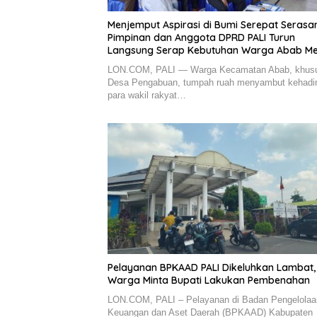
Menjemput Aspirasi di Bumi Serepat Serasan
Pimpinan dan Anggota DPRD PALI Turun
Langsung Serap Kebutuhan Warga Abab Mel
Reses Ke-2 Tahun 2026
LON.COM, PALI — Warga Kecamatan Abab, khus
Desa Pengabuan, tumpah ruah menyambut kehadi
para wakil rakyat…
Pelayanan BPKAAD PALI Dikeluhkan Lambat,
Warga Minta Bupati Lakukan Pembenahan
LON.COM, PALI – Pelayanan di Badan Pengelolaa
Keuangan dan Aset Daerah (BPKAAD) Kabupaten