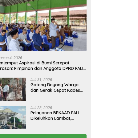
ustus 4, 2026
njemput Aspirasi di Bumi Serepat
rasan: Pimpinan dan Anggota DPRD PALI
run Langsung Serap Kebutuhan Warga
ab Melalui Reses Ke-2 Tahun 2026
Juli 31, 2026
Gotong Royong Warga
dan Gerak Cepat Kades
Padamkan Kebakaran
Kebun Karet di Betung
Selatan
Juli 28, 2026
Pelayanan BPKAAD PALI
Dikeluhkan Lambat,
Warga Minta Bupati
Lakukan Pembenahan