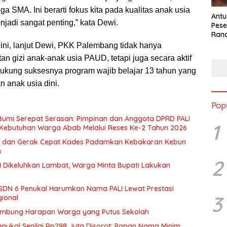
a SMA. Ini berarti fokus kita pada kualitas anak usia
Antu
jadi sangat penting,” kata Dewi.
Pese
Ran
2025
ini, lanjut Dewi, PKK Palembang tidak hanya
 gizi anak-anak usia PAUD, tetapi juga secara aktif
kung suksesnya program wajib belajar 13 tahun yang
n anak usia dini.
Pop
 Bumi Serepat Serasan: Pimpinan dan Anggota DPRD PALI
1
Kebutuhan Warga Abab Melalui Reses Ke-2 Tahun 2026
 dan Gerak Cepat Kades Padamkan Kebakaran Kebun
n
2
 Dikeluhkan Lambat, Warga Minta Bupati Lakukan
SDN 6 Penukal Harumkan Nama PALI Lewat Prestasi
3
gional
ambung Harapan Warga yang Putus Sekolah
enukal Senilai Rp298 Juta Disorot: Papan Nama Minim