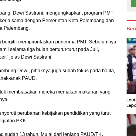
ang, Dewi Sastrani, mengungkapkan, program PMT
i kerja sama dengan Pemerintah Kota Palembang dan
Ber
ta Palembang.
ita bergilir memprioritaskan penerima PMT. Sebelumnya,
mil selama tiga bulan berturut-turut pada Juli,
r,” jelas Dewi Sastrani.
mbung Dewi, pihaknya juga sudah fokus pada balita,
 anak-anak PAUD.
untuk membiasakan mereka memakan makanan yang
anya.
Laut
Lepa
nyoroti perubahan kebijakan pendidikan yang turut
egiatan PKK.
ng sudah 13 tahun. Mulai dari jenjang PAUD/TK,