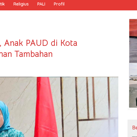
tik
Religius
PALI
Profil
, Anak PAUD di Kota
nan Tambahan
B