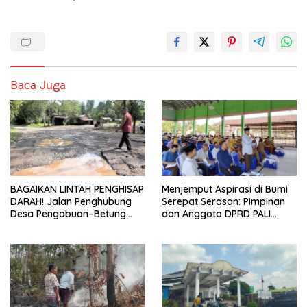
Baca Juga
BAGAIKAN LINTAH PENGHISAP
Menjemput Aspirasi di Bumi
DARAH! Jalan Penghubung
Serepat Serasan: Pimpinan
Desa Pengabuan–Betung
dan Anggota DPRD PALI
PALI Hancur, Truk Batu Bara
Turun Langsung Serap
PT EPI Diduga Jadi Biang
Kebutuhan Warga Abab
Kerok
Melalui Reses Ke-2 Tahun
2026