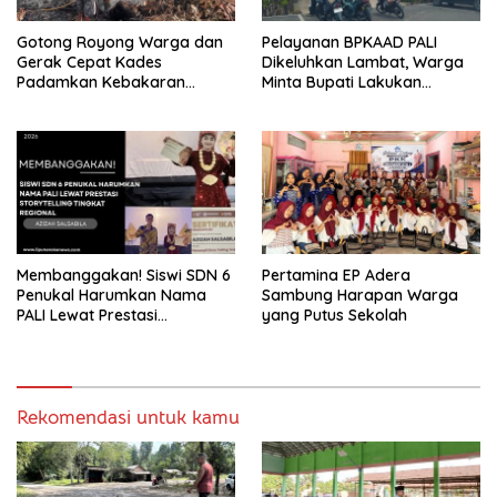
Gotong Royong Warga dan
Pelayanan BPKAAD PALI
Gerak Cepat Kades
Dikeluhkan Lambat, Warga
Padamkan Kebakaran
Minta Bupati Lakukan
Kebun Karet di Betung
Pembenahan
Selatan
Membanggakan! Siswi SDN 6
Pertamina EP Adera
Penukal Harumkan Nama
Sambung Harapan Warga
PALI Lewat Prestasi
yang Putus Sekolah
Storytelling Tingkat Regional
Rekomendasi untuk kamu