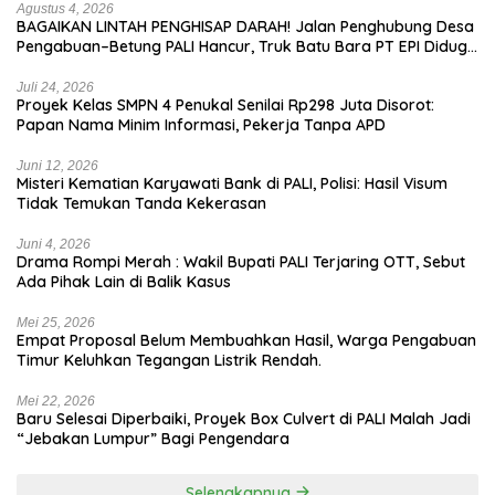
Agustus 4, 2026
BAGAIKAN LINTAH PENGHISAP DARAH! Jalan Penghubung Desa
Pengabuan–Betung PALI Hancur, Truk Batu Bara PT EPI Diduga
Jadi Biang Kerok
Juli 24, 2026
Proyek Kelas SMPN 4 Penukal Senilai Rp298 Juta Disorot:
Papan Nama Minim Informasi, Pekerja Tanpa APD
Juni 12, 2026
Misteri Kematian Karyawati Bank di PALI, Polisi: Hasil Visum
Tidak Temukan Tanda Kekerasan
Juni 4, 2026
Drama Rompi Merah : Wakil Bupati PALI Terjaring OTT, Sebut
Ada Pihak Lain di Balik Kasus
Mei 25, 2026
Empat Proposal Belum Membuahkan Hasil, Warga Pengabuan
Timur Keluhkan Tegangan Listrik Rendah.
Mei 22, 2026
Baru Selesai Diperbaiki, Proyek Box Culvert di PALI Malah Jadi
“Jebakan Lumpur” Bagi Pengendara
Selengkapnya