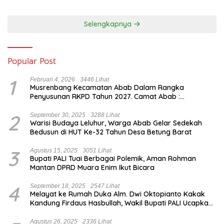
Kebanggaan dari Zona
Degradasi
Selengkapnya
Popular Post
1
Februari 4, 2026
3446 Lihat
Musrenbang Kecamatan Abab Dalam Rangka
Penyusunan RKPD Tahun 2027. Camat Abab :
Musrenbang Forum Strategis
2
September 30, 2025
3288 Lihat
Warisi Budaya Leluhur, Warga Abab Gelar Sedekah
Bedusun di HUT Ke-32 Tahun Desa Betung Barat
3
Agustus 15, 2025
3051 Lihat
Bupati PALI Tuai Berbagai Polemik, Aman Rohman
Mantan DPRD Muara Enim Ikut Bicara
4
September 18, 2025
2547 Lihat
Melayat ke Rumah Duka Alm. Dwi Oktopianto Kakak
Kandung Firdaus Hasbullah, Wakil Bupati PALI Ucapkan
Turut Berduka Cita.
Agustus 26, 2025
2336 Lihat