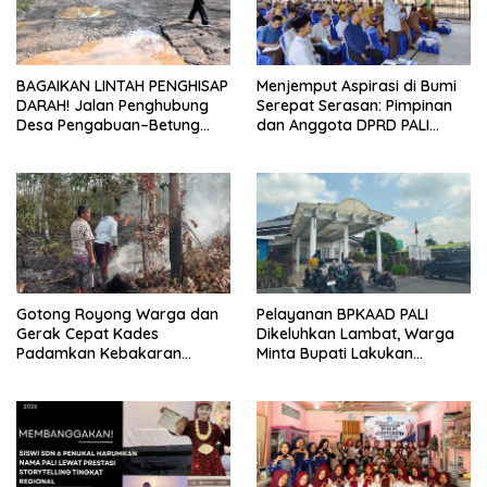
BAGAIKAN LINTAH PENGHISAP
Menjemput Aspirasi di Bumi
DARAH! Jalan Penghubung
Serepat Serasan: Pimpinan
Desa Pengabuan–Betung
dan Anggota DPRD PALI
PALI Hancur, Truk Batu Bara
Turun Langsung Serap
PT EPI Diduga Jadi Biang
Kebutuhan Warga Abab
Kerok
Melalui Reses Ke-2 Tahun
2026
Gotong Royong Warga dan
Pelayanan BPKAAD PALI
Gerak Cepat Kades
Dikeluhkan Lambat, Warga
Padamkan Kebakaran
Minta Bupati Lakukan
Kebun Karet di Betung
Pembenahan
Selatan