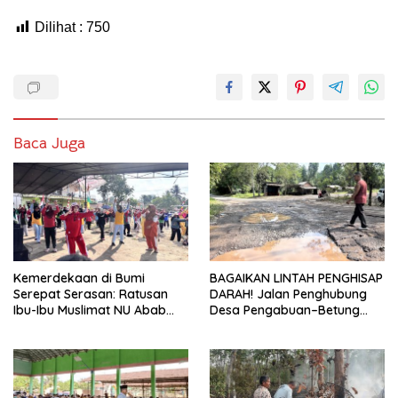
Dilihat :
750
Baca Juga
Kemerdekaan di Bumi
BAGAIKAN LINTAH PENGHISAP
Serepat Serasan: Ratusan
DARAH! Jalan Penghubung
Ibu-Ibu Muslimat NU Abab
Desa Pengabuan–Betung
Kobarkan Semangat Hidup
PALI Hancur, Truk Batu Bara
Sehat di Usia ke-81 Republik
PT EPI Diduga Jadi Biang
Indonesia
Kerok