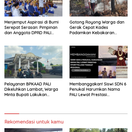
Menjemput Aspirasi di Bumi
Gotong Royong Warga dan
Serepat Serasan: Pimpinan
Gerak Cepat Kades
dan Anggota DPRD PALI
Padamkan Kebakaran
Turun Langsung Serap
Kebun Karet di Betung
Kebutuhan Warga Abab
Selatan
Melalui Reses Ke-2 Tahun
2026
Pelayanan BPKAAD PALI
Membanggakan! Siswi SDN 6
Dikeluhkan Lambat, Warga
Penukal Harumkan Nama
Minta Bupati Lakukan
PALI Lewat Prestasi
Pembenahan
Storytelling Tingkat Regional
Rekomendasi untuk kamu