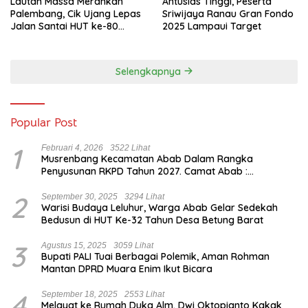
Lautan Massa Merahkan
Antusias Tinggi, Peserta
Palembang, Cik Ujang Lepas
Sriwijaya Ranau Gran Fondo
Jalan Santai HUT ke-80
2025 Lampaui Target
Sumsel
Selengkapnya
Popular Post
1
Februari 4, 2026
3522 Lihat
Musrenbang Kecamatan Abab Dalam Rangka
Penyusunan RKPD Tahun 2027. Camat Abab :
Musrenbang Forum Strategis
2
September 30, 2025
3294 Lihat
Warisi Budaya Leluhur, Warga Abab Gelar Sedekah
Bedusun di HUT Ke-32 Tahun Desa Betung Barat
3
Agustus 15, 2025
3059 Lihat
Bupati PALI Tuai Berbagai Polemik, Aman Rohman
Mantan DPRD Muara Enim Ikut Bicara
4
September 18, 2025
2553 Lihat
Melayat ke Rumah Duka Alm. Dwi Oktopianto Kakak