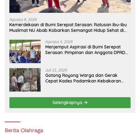
Agustus 8, 2026
Kemerdekaan di Bumi Serepat Serasan: Ratusan Ibu-Ibu
Muslimat NU Abab Kobarkan Semangat Hidup Sehat di
Usia ke-81 Republik Indonesia
Agustus 4, 2026
Menjemput Aspirasi di Bumi Serepat
Serasan: Pimpinan dan Anggota DPRD
PALI Turun Langsung Serap Kebutuhan
Warga Abab Melalui Reses Ke-2 Tahun
2026
Juli 31, 2026
Gotong Royong Warga dan Gerak
Cepat Kades Padamkan Kebakaran
Kebun Karet di Betung Selatan
Selengkapnya
Berita Olahraga