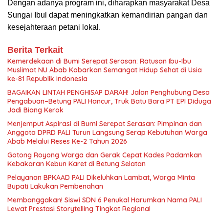
Dengan adanya program ini, diharapkan masyarakat Desa
Sungai Ibul dapat meningkatkan kemandirian pangan dan
kesejahteraan petani lokal.
Berita Terkait
Kemerdekaan di Bumi Serepat Serasan: Ratusan Ibu-Ibu
Muslimat NU Abab Kobarkan Semangat Hidup Sehat di Usia
ke-81 Republik Indonesia
BAGAIKAN LINTAH PENGHISAP DARAH! Jalan Penghubung Desa
Pengabuan–Betung PALI Hancur, Truk Batu Bara PT EPI Diduga
Jadi Biang Kerok
Menjemput Aspirasi di Bumi Serepat Serasan: Pimpinan dan
Anggota DPRD PALI Turun Langsung Serap Kebutuhan Warga
Abab Melalui Reses Ke-2 Tahun 2026
Gotong Royong Warga dan Gerak Cepat Kades Padamkan
Kebakaran Kebun Karet di Betung Selatan
Pelayanan BPKAAD PALI Dikeluhkan Lambat, Warga Minta
Bupati Lakukan Pembenahan
Membanggakan! Siswi SDN 6 Penukal Harumkan Nama PALI
Lewat Prestasi Storytelling Tingkat Regional