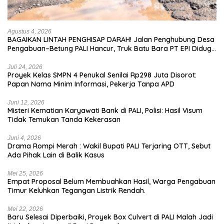
Agustus 4, 2026
BAGAIKAN LINTAH PENGHISAP DARAH! Jalan Penghubung Desa
Pengabuan–Betung PALI Hancur, Truk Batu Bara PT EPI Diduga
Jadi Biang Kerok
Juli 24, 2026
Proyek Kelas SMPN 4 Penukal Senilai Rp298 Juta Disorot:
Papan Nama Minim Informasi, Pekerja Tanpa APD
Juni 12, 2026
Misteri Kematian Karyawati Bank di PALI, Polisi: Hasil Visum
Tidak Temukan Tanda Kekerasan
Juni 4, 2026
Drama Rompi Merah : Wakil Bupati PALI Terjaring OTT, Sebut
Ada Pihak Lain di Balik Kasus
Mei 25, 2026
Empat Proposal Belum Membuahkan Hasil, Warga Pengabuan
Timur Keluhkan Tegangan Listrik Rendah.
Mei 22, 2026
Baru Selesai Diperbaiki, Proyek Box Culvert di PALI Malah Jadi