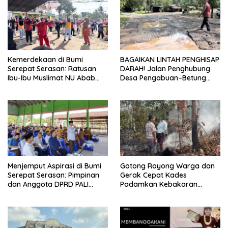
Kemerdekaan di Bumi
BAGAIKAN LINTAH PENGHISAP
Serepat Serasan: Ratusan
DARAH! Jalan Penghubung
Ibu-Ibu Muslimat NU Abab
Desa Pengabuan–Betung
Kobarkan Semangat Hidup
PALI Hancur, Truk Batu Bara
Sehat di Usia ke-81 Republik
PT EPI Diduga Jadi Biang
Indonesia
Kerok
Menjemput Aspirasi di Bumi
Gotong Royong Warga dan
Serepat Serasan: Pimpinan
Gerak Cepat Kades
dan Anggota DPRD PALI
Padamkan Kebakaran
Turun Langsung Serap
Kebun Karet di Betung
Kebutuhan Warga Abab
Selatan
Melalui Reses Ke-2 Tahun
2026