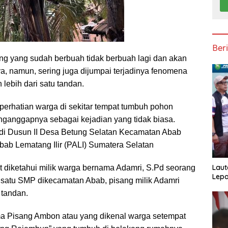
Ber
ng yang sudah berbuah tidak berbuah lagi dan akan
a, namun, sering juga dijumpai terjadinya fenomena
lebih dari satu tandan.
 perhatian warga di sekitar tempat tumbuh pohon
enganggapnya sebagai kejadian yang tidak biasa.
i di Dusun II Desa Betung Selatan Kecamatan Abab
ab Lematang Ilir (PALI) Sumatera Selatan
Laut
t diketahui milik warga bernama Adamri, S.Pd seorang
Lepa
h satu SMP dikecamatan Abab, pisang milik Adamri
 tandan.
a Pisang Ambon atau yang dikenal warga setempat