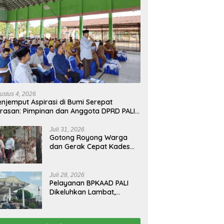
ustus 4, 2026
njemput Aspirasi di Bumi Serepat
rasan: Pimpinan dan Anggota DPRD PALI
run Langsung Serap Kebutuhan Warga
ab Melalui Reses Ke-2 Tahun 2026
Juli 31, 2026
Gotong Royong Warga
dan Gerak Cepat Kades
Padamkan Kebakaran
Kebun Karet di Betung
Selatan
Juli 28, 2026
Pelayanan BPKAAD PALI
Dikeluhkan Lambat,
Warga Minta Bupati
Lakukan Pembenahan