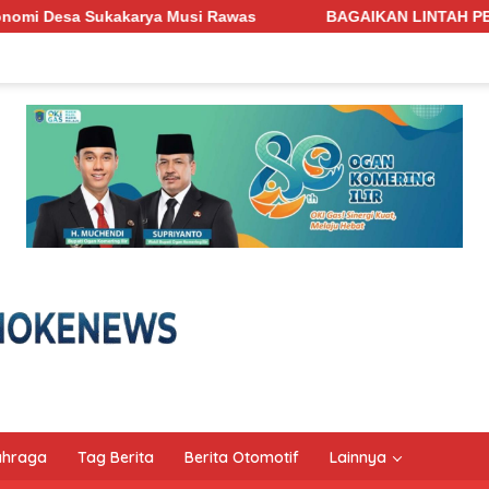
as
BAGAIKAN LINTAH PENGHISAP DARAH! Jalan Penghubun
ahraga
Tag Berita
Berita Otomotif
Lainnya