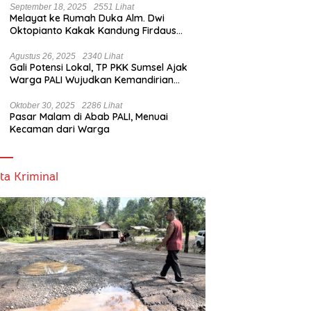
September 18, 2025
2551 Lihat
Melayat ke Rumah Duka Alm. Dwi
Oktopianto Kakak Kandung Firdaus
Hasbullah, Wakil Bupati PALI Ucapkan
Turut Berduka Cita.
Agustus 26, 2025
2340 Lihat
Gali Potensi Lokal, TP PKK Sumsel Ajak
Warga PALI Wujudkan Kemandirian
Pangan
Oktober 30, 2025
2286 Lihat
Pasar Malam di Abab PALI, Menuai
Kecaman dari Warga
ta Kriminal