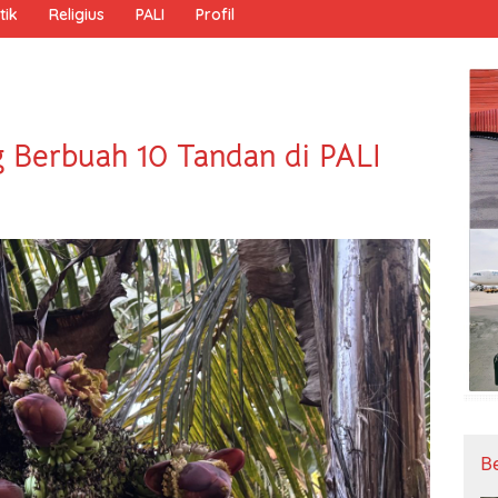
tik
Religius
PALI
Profil
 Berbuah 10 Tandan di PALI
B