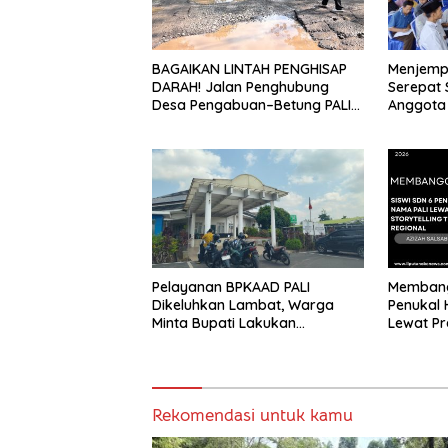
BAGAIKAN LINTAH PENGHISAP
Menjempu
DARAH! Jalan Penghubung
Serepat 
Desa Pengabuan–Betung PALI
Anggota 
Hancur, Truk Batu Bara PT EPI
Langsun
Diduga Jadi Biang Kerok
Warga Ab
2 Tahun 
Pelayanan BPKAAD PALI
Membang
Dikeluhkan Lambat, Warga
Penukal
Minta Bupati Lakukan
Lewat Pre
Pembenahan
Tingkat 
Rekomendasi untuk kamu