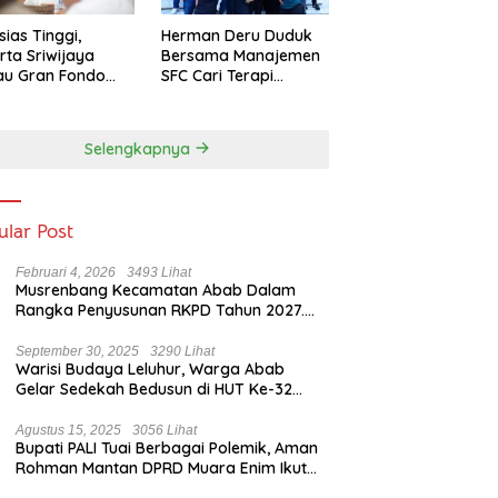
sias Tinggi,
Herman Deru Duduk
rta Sriwijaya
Bersama Manajemen
au Gran Fondo
SFC Cari Terapi
 Lampaui Target
Selamatkan Klub
Kebanggaan dari
Zona Degradasi
Selengkapnya
ular Post
Februari 4, 2026
3493 Lihat
Musrenbang Kecamatan Abab Dalam
Rangka Penyusunan RKPD Tahun 2027.
Camat Abab : Musrenbang Forum
Strategis
September 30, 2025
3290 Lihat
Warisi Budaya Leluhur, Warga Abab
Gelar Sedekah Bedusun di HUT Ke-32
Tahun Desa Betung Barat
Agustus 15, 2025
3056 Lihat
Bupati PALI Tuai Berbagai Polemik, Aman
Rohman Mantan DPRD Muara Enim Ikut
Bicara