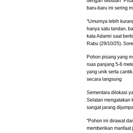
dengan sebutan “Pis
baru-baru ini sering 
“Umurnya lebih kuran
hanya satu tandan, bar
kata Adamri saat be
Rabu (29/10/25). Sor
Pohon pisang yang men
ruas panjang 5-6 met
yang unik serta cant
secara langsung
Sementara dilokasi ya
Selatan mengatakan k
sangat jarang dijumpa
“Pohon ini dirawat da
memberikan manfaat j