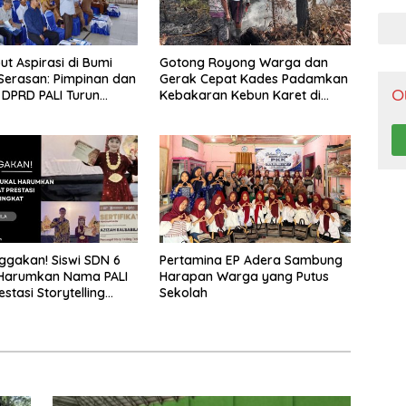
Pen
t Aspirasi di Bumi
Gotong Royong Warga dan
Serasan: Pimpinan dan
Gerak Cepat Kades Padamkan
O
DPRD PALI Turun
Kebakaran Kebun Karet di
g Serap Kebutuhan
Betung Selatan
ab Melalui Reses Ke-
2026
gakan! Siswi SDN 6
Pertamina EP Adera Sambung
 Harumkan Nama PALI
Harapan Warga yang Putus
stasi Storytelling
Sekolah
Regional