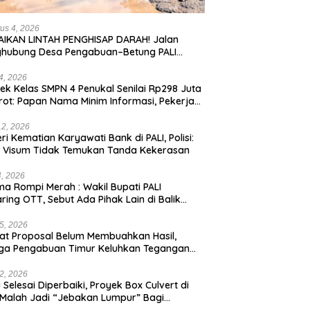
us 4, 2026
IKAN LINTAH PENGHISAP DARAH! Jalan
ghubung Desa Pengabuan–Betung PALI
ur, Truk Batu Bara PT EPI Diduga Jadi
g Kerok
24, 2026
ek Kelas SMPN 4 Penukal Senilai Rp298 Juta
rot: Papan Nama Minim Informasi, Pekerja
pa APD
12, 2026
eri Kematian Karyawati Bank di PALI, Polisi:
l Visum Tidak Temukan Tanda Kekerasan
4, 2026
a Rompi Merah : Wakil Bupati PALI
aring OTT, Sebut Ada Pihak Lain di Balik
us
5, 2026
t Proposal Belum Membuahkan Hasil,
ga Pengabuan Timur Keluhkan Tegangan
rik Rendah.
2, 2026
 Selesai Diperbaiki, Proyek Box Culvert di
 Malah Jadi “Jebakan Lumpur” Bagi