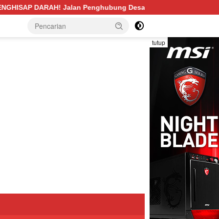
g Desa Pengabuan–Betung PALI Hancur, Truk Batu Bara PT EPI
tutup