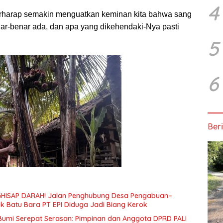
4
erharap semakin menguatkan keminan kita bahwa sang
nar-benar ada, dan apa yang dikehendaki-Nya pasti
5
6
Beri
HISAP DARAH! Jalan Penghubung Desa Pengabuan–
uk Batu Bara PT EPI Diduga Jadi Biang Kerok
 Bumi Serepat Serasan: Pimpinan dan Anggota DPRD PALI