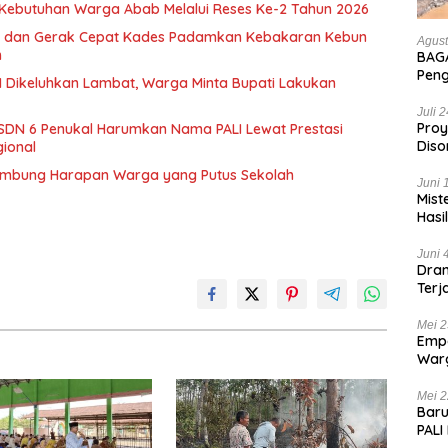
Kebutuhan Warga Abab Melalui Reses Ke-2 Tahun 2026
 dan Gerak Cepat Kades Padamkan Kebakaran Kebun
Agust
n
BAGA
Pen
 Dikeluhkan Lambat, Warga Minta Bupati Lakukan
Hanc
Bian
Juli 
Proy
SDN 6 Penukal Harumkan Nama PALI Lewat Prestasi
Diso
gional
Tan
ambung Harapan Warga yang Putus Sekolah
Juni 
Mist
Hasi
Juni 
Dram
Terj
Kas
Mei 2
Empa
War
List
Mei 2
Baru
PALI