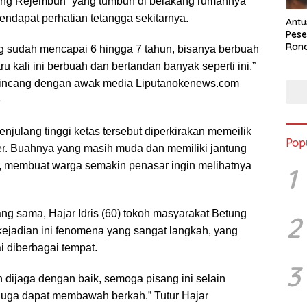
ang Rejembun” yang tumbuh di belakang rumahnya
mendapat perhatian tetangga sekitarnya.
Antu
Pese
Ran
g sudah mencapai 6 hingga 7 tahun, bisanya berbuah
2025
u kali ini berbuah dan bertandan banyak seperti ini,”
rbincang dengan awak media Liputanokenews.com
e
julang tinggi ketas tersebut diperkirakan memeilik
Pop
er. Buahnya yang masih muda dan memiliki jantung
ik, membuat warga semakin penasar ingin melihatnya
1
ng sama, Hajar Idris (60) tokoh masyarakat Betung
2
ejadian ini fenomena yang sangat langkah, yang
i diberbagai tempat.
3
n dijaga dengan baik, semoga pisang ini selain
uga dapat membawah berkah.” Tutur Hajar