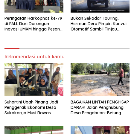
Peringatan Harkopnas ke-79
Bukan Sekadar Touring,
di PALI: Dari Dorongan
Herman Deru Pimpin Konvoi
Inovasi UMKM hingga Pesan
Otomotif Sambil Tinjau
Hangat Tokoh Senior untuk
Proyek Flyover dan Panen
Anak Muda
Stroberi di Muaraenim
Rekomendasi untuk kamu
Suhartini Ubah Pinang Jadi
BAGAIKAN LINTAH PENGHISAP
Penggerak Ekonomi Desa
DARAH! Jalan Penghubung
Sukakarya Musi Rawas
Desa Pengabuan–Betung
PALI Hancur, Truk Batu Bara
PT EPI Diduga Jadi Biang
Kerok