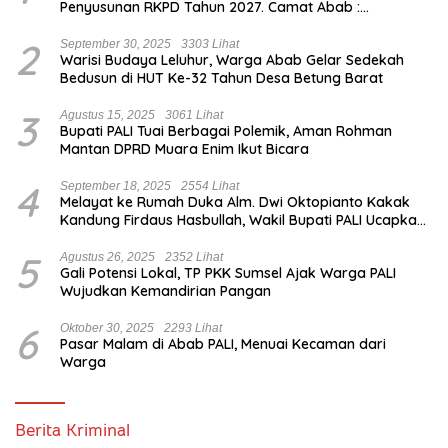
Penyusunan RKPD Tahun 2027. Camat Abab :
Musrenbang Forum Strategis
2
September 30, 2025
3303 Lihat
Warisi Budaya Leluhur, Warga Abab Gelar Sedekah
Bedusun di HUT Ke-32 Tahun Desa Betung Barat
3
Agustus 15, 2025
3061 Lihat
Bupati PALI Tuai Berbagai Polemik, Aman Rohman
Mantan DPRD Muara Enim Ikut Bicara
4
September 18, 2025
2554 Lihat
Melayat ke Rumah Duka Alm. Dwi Oktopianto Kakak
Kandung Firdaus Hasbullah, Wakil Bupati PALI Ucapkan
Turut Berduka Cita.
5
Agustus 26, 2025
2352 Lihat
Gali Potensi Lokal, TP PKK Sumsel Ajak Warga PALI
Wujudkan Kemandirian Pangan
6
Oktober 30, 2025
2293 Lihat
Pasar Malam di Abab PALI, Menuai Kecaman dari
Warga
Berita Kriminal