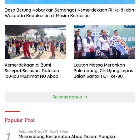
Desa Betung Kobarkan Semangat Kemerdekaan RI Ke-81 dan
Waspada Kebakaran di Musim Kemarau
Kemerdekaan di Bumi
Lautan Massa Merahkan
Serepat Serasan: Ratusan
Palembang, Cik Ujang Lepas
Ibu-Ibu Muslimat NU Abab
Jalan Santai HUT ke-80
Kobarkan Semangat Hidup
Sumsel
Sehat di Usia ke-81 Republik
Indonesia
Selengkapnya
Popular Post
1
Februari 4, 2026
3581 Lihat
Musrenbang Kecamatan Abab Dalam Rangka