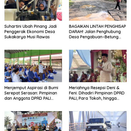
Suhartini Ubah Pinang Jadi
BAGAIKAN LINTAH PENGHISAP
Penggerak Ekonomi Desa
DARAH! Jalan Penghubung
Sukakarya Musi Rawas
Desa Pengabuan–Betung
PALI Hancur, Truk Batu Bara
PT EPI Diduga Jadi Biang
Kerok
Menjemput Aspirasi di Bumi
Meriahnya Resepsi Deni &
Serepat Serasan: Pimpinan
Feni: Dihadiri Pimpinan DPRD
dan Anggota DPRD PALI
PALI, Para Tokoh, hingga
Turun Langsung Serap
Kades Rozali yang
Kebutuhan Warga Abab
Sampaikan Pesan Penting
Melalui Reses Ke-2 Tahun
untuk Warga
2026