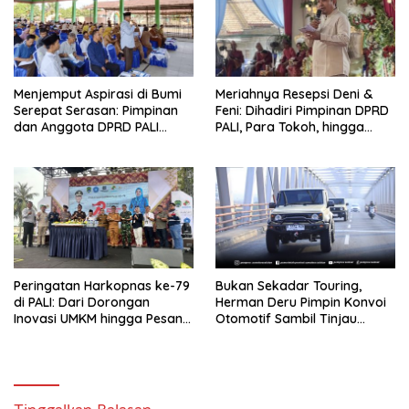
Menjemput Aspirasi di Bumi
Meriahnya Resepsi Deni &
Serepat Serasan: Pimpinan
Feni: Dihadiri Pimpinan DPRD
dan Anggota DPRD PALI
PALI, Para Tokoh, hingga
Turun Langsung Serap
Kades Rozali yang
Kebutuhan Warga Abab
Sampaikan Pesan Penting
Melalui Reses Ke-2 Tahun
untuk Warga
2026
Peringatan Harkopnas ke-79
Bukan Sekadar Touring,
di PALI: Dari Dorongan
Herman Deru Pimpin Konvoi
Inovasi UMKM hingga Pesan
Otomotif Sambil Tinjau
Hangat Tokoh Senior untuk
Proyek Flyover dan Panen
Anak Muda
Stroberi di Muaraenim