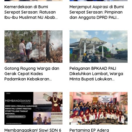
Kemerdekaan di Bumi
Menjemput Aspirasi di Bumi
Serepat Serasan: Ratusan
Serepat Serasan: Pimpinan
Ibu-Ibu Muslimat NU Abab
dan Anggota DPRD PALI
Kobarkan Semangat Hidup
Turun Langsung Serap
Sehat di Usia ke-81 Republik
Kebutuhan Warga Abab
Indonesia
Melalui Reses Ke-2 Tahun
2026
Gotong Royong Warga dan
Pelayanan BPKAAD PALI
Gerak Cepat Kades
Dikeluhkan Lambat, Warga
Padamkan Kebakaran
Minta Bupati Lakukan
Kebun Karet di Betung
Pembenahan
Selatan
Membanggakan! Siswi SDN 6
Pertamina EP Adera