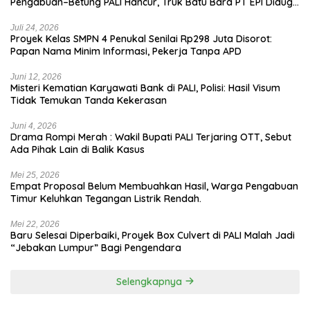
Pengabuan–Betung PALI Hancur, Truk Batu Bara PT EPI Diduga
Jadi Biang Kerok
Juli 24, 2026
Proyek Kelas SMPN 4 Penukal Senilai Rp298 Juta Disorot:
Papan Nama Minim Informasi, Pekerja Tanpa APD
Juni 12, 2026
Misteri Kematian Karyawati Bank di PALI, Polisi: Hasil Visum
Tidak Temukan Tanda Kekerasan
Juni 4, 2026
Drama Rompi Merah : Wakil Bupati PALI Terjaring OTT, Sebut
Ada Pihak Lain di Balik Kasus
Mei 25, 2026
Empat Proposal Belum Membuahkan Hasil, Warga Pengabuan
Timur Keluhkan Tegangan Listrik Rendah.
Mei 22, 2026
Baru Selesai Diperbaiki, Proyek Box Culvert di PALI Malah Jadi
“Jebakan Lumpur” Bagi Pengendara
Selengkapnya