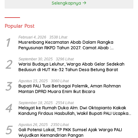
Selengkapnya
Popular Post
1
Februari 4, 2026
3538 Lihat
Musrenbang Kecamatan Abab Dalam Rangka
Penyusunan RKPD Tahun 2027. Camat Abab :
Musrenbang Forum Strategis
2
September 30, 2025
3296 Lihat
Warisi Budaya Leluhur, Warga Abab Gelar Sedekah
Bedusun di HUT Ke-32 Tahun Desa Betung Barat
3
Agustus 15, 2025
3060 Lihat
Bupati PALI Tuai Berbagai Polemik, Aman Rohman
Mantan DPRD Muara Enim Ikut Bicara
4
September 18, 2025
2554 Lihat
Melayat ke Rumah Duka Alm. Dwi Oktopianto Kakak
Kandung Firdaus Hasbullah, Wakil Bupati PALI Ucapkan
Turut Berduka Cita.
5
Agustus 26, 2025
2350 Lihat
Gali Potensi Lokal, TP PKK Sumsel Ajak Warga PALI
Wujudkan Kemandirian Pangan