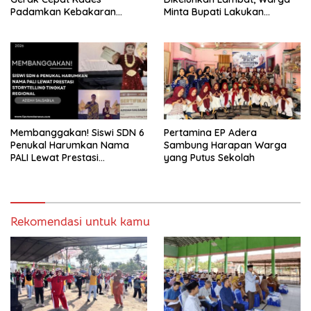
Padamkan Kebakaran
Minta Bupati Lakukan
Kebun Karet di Betung
Pembenahan
Selatan
Membanggakan! Siswi SDN 6
Pertamina EP Adera
Penukal Harumkan Nama
Sambung Harapan Warga
PALI Lewat Prestasi
yang Putus Sekolah
Storytelling Tingkat Regional
Rekomendasi untuk kamu