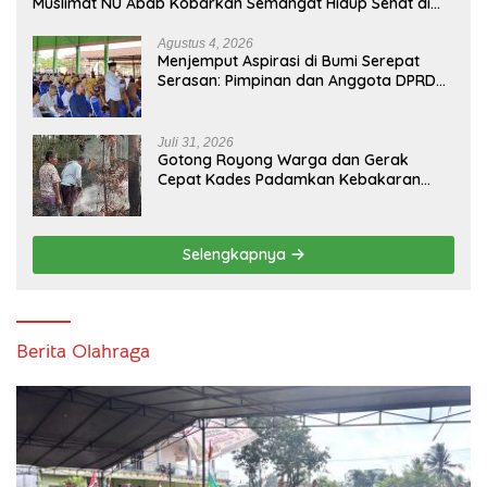
Muslimat NU Abab Kobarkan Semangat Hidup Sehat di
Usia ke-81 Republik Indonesia
Agustus 4, 2026
Menjemput Aspirasi di Bumi Serepat
Serasan: Pimpinan dan Anggota DPRD
PALI Turun Langsung Serap Kebutuhan
Warga Abab Melalui Reses Ke-2 Tahun
2026
Juli 31, 2026
Gotong Royong Warga dan Gerak
Cepat Kades Padamkan Kebakaran
Kebun Karet di Betung Selatan
Selengkapnya
Berita Olahraga