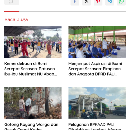
Baca Juga
Kemerdekaan di Bumi
Menjemput Aspirasi di Bumi
Serepat Serasan: Ratusan
Serepat Serasan: Pimpinan
Ibu-Ibu Muslimat NU Abab
dan Anggota DPRD PALI
Kobarkan Semangat Hidup
Turun Langsung Serap
Sehat di Usia ke-81 Republik
Kebutuhan Warga Abab
Indonesia
Melalui Reses Ke-2 Tahun
2026
Gotong Royong Warga dan
Pelayanan BPKAAD PALI
Gerak Cepat Kades
Dikeluhkan Lambat, Warga