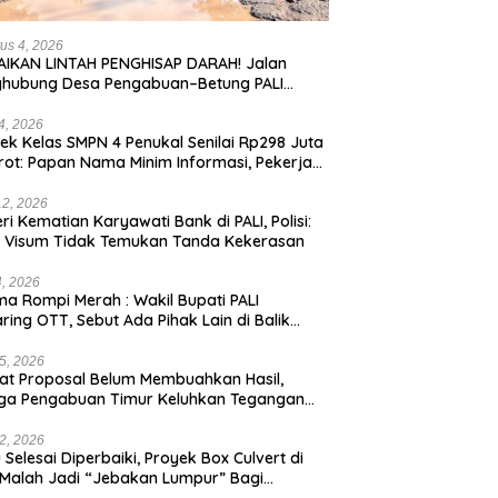
us 4, 2026
IKAN LINTAH PENGHISAP DARAH! Jalan
ghubung Desa Pengabuan–Betung PALI
ur, Truk Batu Bara PT EPI Diduga Jadi
g Kerok
24, 2026
ek Kelas SMPN 4 Penukal Senilai Rp298 Juta
rot: Papan Nama Minim Informasi, Pekerja
pa APD
12, 2026
eri Kematian Karyawati Bank di PALI, Polisi:
l Visum Tidak Temukan Tanda Kekerasan
4, 2026
a Rompi Merah : Wakil Bupati PALI
aring OTT, Sebut Ada Pihak Lain di Balik
us
5, 2026
t Proposal Belum Membuahkan Hasil,
ga Pengabuan Timur Keluhkan Tegangan
rik Rendah.
2, 2026
 Selesai Diperbaiki, Proyek Box Culvert di
 Malah Jadi “Jebakan Lumpur” Bagi