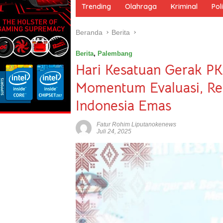
m
Trending
Olahraga
Kriminal
Poli
e
Beranda
Berita
Berita
,
Palembang
Hari Kesatuan Gerak PKK
Momentum Evaluasi, Ref
Indonesia Emas
Fatur Rohim Liputanokenews
Juli 24, 2025