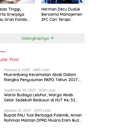
sias Tinggi,
Herman Deru Duduk
rta Sriwijaya
Bersama Manajemen
au Gran Fondo
SFC Cari Terapi
 Lampaui Target
Selamatkan Klub
Kebanggaan dari
Zona Degradasi
Selengkapnya
ular Post
Februari 4, 2026
3485 Lihat
Musrenbang Kecamatan Abab Dalam
Rangka Penyusunan RKPD Tahun 2027.
Camat Abab : Musrenbang Forum
Strategis
September 30, 2025
3290 Lihat
Warisi Budaya Leluhur, Warga Abab
Gelar Sedekah Bedusun di HUT Ke-32
Tahun Desa Betung Barat
Agustus 15, 2025
3055 Lihat
Bupati PALI Tuai Berbagai Polemik, Aman
Rohman Mantan DPRD Muara Enim Ikut
Bicara