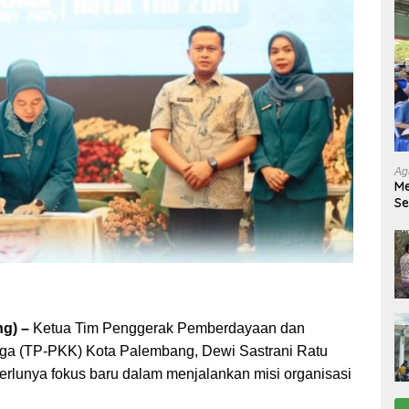
Ag
Me
Se
Tu
Ab
g) –
Ketua Tim Penggerak Pemberdayaan dan
rga (TP-PKK) Kota Palembang, Dewi Sastrani Ratu
lunya fokus baru dalam menjalankan misi organisasi