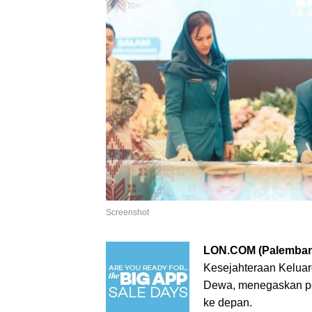
Screenshot
LON.COM (Palemban
Kesejahteraan Kelua
Dewa, menegaskan per
ke depan.