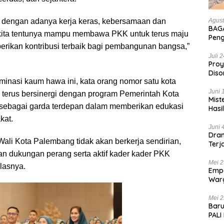
 dengan adanya kerja keras, kebersamaan dan
Agust
BAGA
, kita tentunya mampu membawa PKK untuk terus maju
Pen
ikan kontribusi terbaik bagi pembangunan bangsa,”
Hanc
Bian
Juli 
Proy
Diso
inasi kaum hawa ini, kata orang nomor satu kota
Tan
Juni 
ni, terus bersinergi dengan program Pemerintah Kota
Mist
sebagai garda terdepan dalam memberikan edukasi
Hasi
kat.
Juni 
Dram
Wali Kota Palembang tidak akan berkerja sendirian,
Terj
Kas
an dukungan perang serta aktif kader kader PKK
Mei 2
elasnya.
Empa
War
List
Mei 2
Baru
PALI