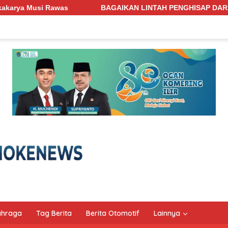
BAGAIKAN LINTAH PENGHISAP DARAH! Jalan Penghubung Desa Pe
ahraga
Tag Berita
Berita Otomotif
Lainnya