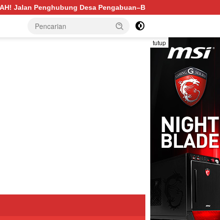
ngabuan–Betung PALI Hancur, Truk Batu Bara PT EPI Diduga J
tutup