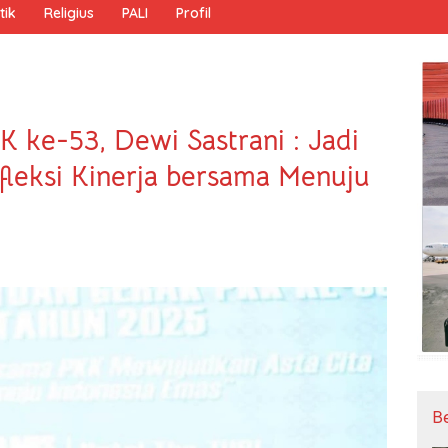
tik
Religius
PALI
Profil
 ke-53, Dewi Sastrani : Jadi
leksi Kinerja bersama Menuju
B