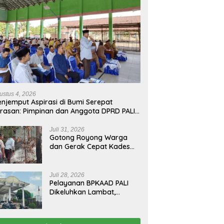
ustus 4, 2026
njemput Aspirasi di Bumi Serepat
rasan: Pimpinan dan Anggota DPRD PALI
run Langsung Serap Kebutuhan Warga
ab Melalui Reses Ke-2 Tahun 2026
Juli 31, 2026
Gotong Royong Warga
dan Gerak Cepat Kades
Padamkan Kebakaran
Kebun Karet di Betung
Selatan
Juli 28, 2026
Pelayanan BPKAAD PALI
Dikeluhkan Lambat,
Warga Minta Bupati
Lakukan Pembenahan