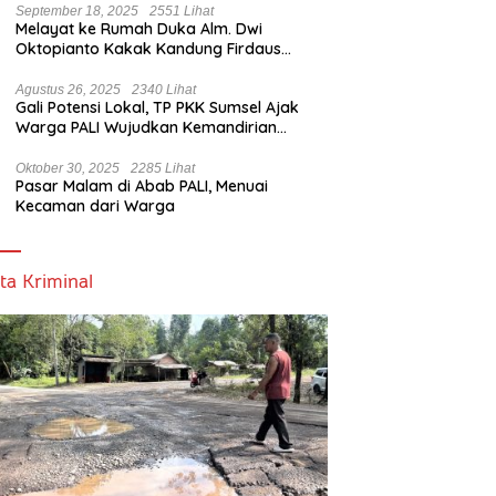
September 18, 2025
2551 Lihat
Melayat ke Rumah Duka Alm. Dwi
Oktopianto Kakak Kandung Firdaus
Hasbullah, Wakil Bupati PALI Ucapkan
Turut Berduka Cita.
Agustus 26, 2025
2340 Lihat
Gali Potensi Lokal, TP PKK Sumsel Ajak
Warga PALI Wujudkan Kemandirian
Pangan
Oktober 30, 2025
2285 Lihat
Pasar Malam di Abab PALI, Menuai
Kecaman dari Warga
ta Kriminal