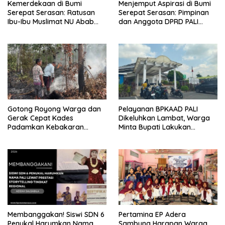
Kemerdekaan di Bumi
Menjemput Aspirasi di Bumi
Serepat Serasan: Ratusan
Serepat Serasan: Pimpinan
Ibu-Ibu Muslimat NU Abab
dan Anggota DPRD PALI
Kobarkan Semangat Hidup
Turun Langsung Serap
Sehat di Usia ke-81 Republik
Kebutuhan Warga Abab
Indonesia
Melalui Reses Ke-2 Tahun
2026
Gotong Royong Warga dan
Pelayanan BPKAAD PALI
Gerak Cepat Kades
Dikeluhkan Lambat, Warga
Padamkan Kebakaran
Minta Bupati Lakukan
Kebun Karet di Betung
Pembenahan
Selatan
Membanggakan! Siswi SDN 6
Pertamina EP Adera
Penukal Harumkan Nama
Sambung Harapan Warga