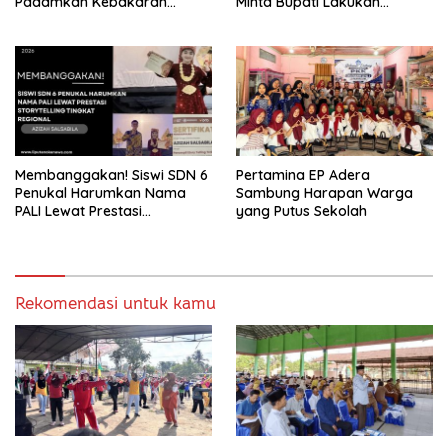
Padamkan Kebakaran
Minta Bupati Lakukan
Kebun Karet di Betung
Pembenahan
Selatan
Membanggakan! Siswi SDN 6
Pertamina EP Adera
Penukal Harumkan Nama
Sambung Harapan Warga
PALI Lewat Prestasi
yang Putus Sekolah
Storytelling Tingkat Regional
Rekomendasi untuk kamu