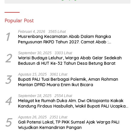
Popular Post
1
Februari 4, 2026
3565 Lihat
Musrenbang Kecamatan Abab Dalam Rangka
Penyusunan RKPD Tahun 2027. Camat Abab :
Musrenbang Forum Strategis
2
September 30, 2025
3303 Lihat
Warisi Budaya Leluhur, Warga Abab Gelar Sedekah
Bedusun di HUT Ke-32 Tahun Desa Betung Barat
3
Agustus 15, 2025
3061 Lihat
Bupati PALI Tuai Berbagai Polemik, Aman Rohman
Mantan DPRD Muara Enim Ikut Bicara
4
September 18, 2025
2554 Lihat
Melayat ke Rumah Duka Alm. Dwi Oktopianto Kakak
Kandung Firdaus Hasbullah, Wakil Bupati PALI Ucapkan
Turut Berduka Cita.
5
Agustus 26, 2025
2351 Lihat
Gali Potensi Lokal, TP PKK Sumsel Ajak Warga PALI
Wujudkan Kemandirian Pangan