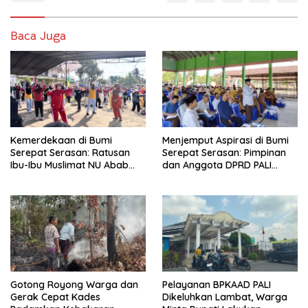
Baca Juga
Kemerdekaan di Bumi
Menjemput Aspirasi di Bumi
Serepat Serasan: Ratusan
Serepat Serasan: Pimpinan
Ibu-Ibu Muslimat NU Abab
dan Anggota DPRD PALI
Kobarkan Semangat Hidup
Turun Langsung Serap
Sehat di Usia ke-81 Republik
Kebutuhan Warga Abab
Indonesia
Melalui Reses Ke-2 Tahun
2026
Gotong Royong Warga dan
Pelayanan BPKAAD PALI
Gerak Cepat Kades
Dikeluhkan Lambat, Warga