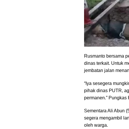
Rusmanto bersama pe
dinas terkait. Untuk 
jembatan jalan menan
“Iya sesegera mungki
pihak dinas PUTR, aga
permanen.” Pungkas
Sementara Ali Abun (
segera mengambil lang
oleh warga.