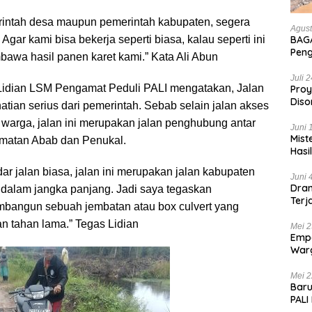
rintah desa maupun pemerintah kabupaten, segera
Agust
 Agar kami bisa bekerja seperti biasa, kalau seperti ini
BAGA
Pen
wa hasil panen karet kami.” Kata Ali Abun
Hanc
Bian
Juli 
Lidian LSM Pengamat Peduli PALI mengatakan, Jalan
Proy
Diso
tian serius dari pemerintah. Sebab selain jalan akses
Tan
warga, jalan ini merupakan jalan penghubung antar
Juni 
Mist
matan Abab dan Penukal.
Hasi
dar jalan biasa, jalan ini merupakan jalan kabupaten
Juni 
Dram
dalam jangka panjang. Jadi saya tegaskan
Terj
bangun sebuah jembatan atau box culvert yang
Kas
n tahan lama.” Tegas Lidian
Mei 2
Empa
War
List
Mei 2
Baru
PALI