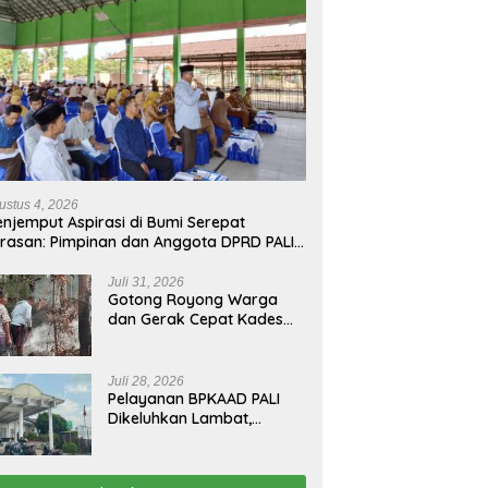
ustus 4, 2026
njemput Aspirasi di Bumi Serepat
rasan: Pimpinan dan Anggota DPRD PALI
run Langsung Serap Kebutuhan Warga
ab Melalui Reses Ke-2 Tahun 2026
Juli 31, 2026
Gotong Royong Warga
dan Gerak Cepat Kades
Padamkan Kebakaran
Kebun Karet di Betung
Selatan
Juli 28, 2026
Pelayanan BPKAAD PALI
Dikeluhkan Lambat,
Warga Minta Bupati
Lakukan Pembenahan