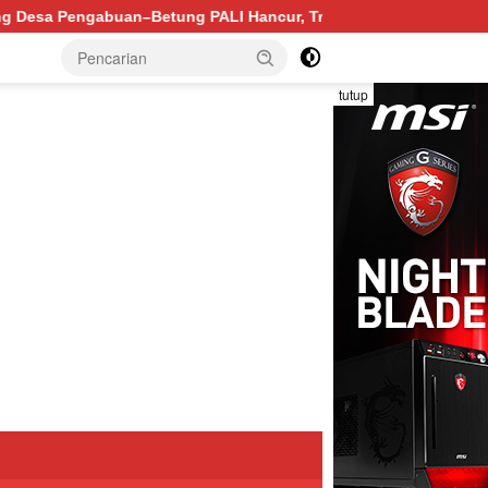
Hancur, Truk Batu Bara PT EPI Diduga Jadi Biang Kerok
tutup