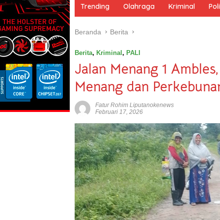
m
Trending
Olahraga
Kriminal
Poli
e
Beranda
Berita
Berita
,
Kriminal
,
PALI
Jalan Menang 1 Ambles
Menang dan Perkebuna
Fatur Rohim Liputanokenews
Februari 17, 2026