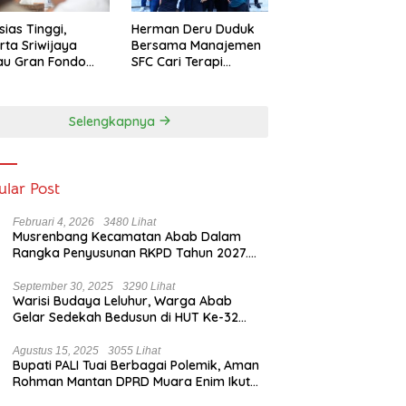
sias Tinggi,
Herman Deru Duduk
rta Sriwijaya
Bersama Manajemen
au Gran Fondo
SFC Cari Terapi
 Lampaui Target
Selamatkan Klub
Kebanggaan dari
Zona Degradasi
Selengkapnya
ular Post
Februari 4, 2026
3480 Lihat
Musrenbang Kecamatan Abab Dalam
Rangka Penyusunan RKPD Tahun 2027.
Camat Abab : Musrenbang Forum
Strategis
September 30, 2025
3290 Lihat
Warisi Budaya Leluhur, Warga Abab
Gelar Sedekah Bedusun di HUT Ke-32
Tahun Desa Betung Barat
Agustus 15, 2025
3055 Lihat
Bupati PALI Tuai Berbagai Polemik, Aman
Rohman Mantan DPRD Muara Enim Ikut
Bicara