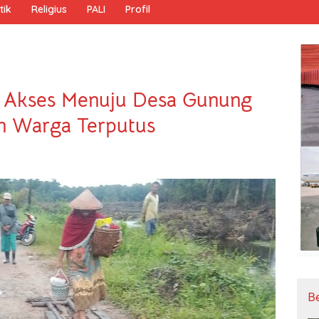
tik
Religius
PALI
Profil
, Akses Menuju Desa Gunung
n Warga Terputus
B