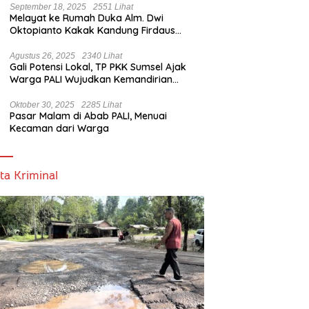
September 18, 2025
2551 Lihat
Melayat ke Rumah Duka Alm. Dwi
Oktopianto Kakak Kandung Firdaus
Hasbullah, Wakil Bupati PALI Ucapkan
Turut Berduka Cita.
Agustus 26, 2025
2340 Lihat
Gali Potensi Lokal, TP PKK Sumsel Ajak
Warga PALI Wujudkan Kemandirian
Pangan
Oktober 30, 2025
2285 Lihat
Pasar Malam di Abab PALI, Menuai
Kecaman dari Warga
ta Kriminal