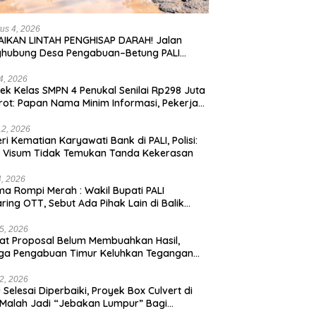
us 4, 2026
IKAN LINTAH PENGHISAP DARAH! Jalan
ghubung Desa Pengabuan–Betung PALI
ur, Truk Batu Bara PT EPI Diduga Jadi
g Kerok
24, 2026
ek Kelas SMPN 4 Penukal Senilai Rp298 Juta
rot: Papan Nama Minim Informasi, Pekerja
pa APD
12, 2026
eri Kematian Karyawati Bank di PALI, Polisi:
l Visum Tidak Temukan Tanda Kekerasan
4, 2026
a Rompi Merah : Wakil Bupati PALI
aring OTT, Sebut Ada Pihak Lain di Balik
us
5, 2026
t Proposal Belum Membuahkan Hasil,
ga Pengabuan Timur Keluhkan Tegangan
rik Rendah.
2, 2026
 Selesai Diperbaiki, Proyek Box Culvert di
 Malah Jadi “Jebakan Lumpur” Bagi