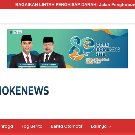
GHISAP DARAH! Jalan Penghubung Desa Pengabuan–Betung PALI 
ahraga
Tag Berita
Berita Otomotif
Lainnya