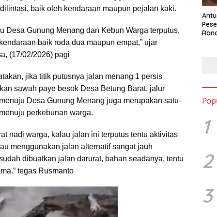
lintasi, baik oleh kendaraan maupun pejalan kaki.
Antu
Pese
nuju Desa Gunung Menang dan Kebun Warga terputus,
Ran
2025
eh kendaraan baik roda dua maupun empat,” ujar
, (17/02/2026) pagi
kan, jika titik putusnya jalan menang 1 persis
akan sawah paye besok Desa Betung Barat, jalur
Pop
s menuju Desa Gunung Menang juga merupakan satu-
 menuju perkebunan warga.
1
at nadi warga, kalau jalan ini terputus tentu aktivitas
au menggunakan jalan alternatif sangat jauh
2
 sudah dibuatkan jalan darurat, bahan seadanya, tentu
lama.” tegas Rusmanto
3