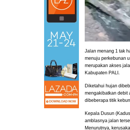
Jalan menang 1 tak h
menuju perkebunan un
merupakan akses ja
Kabupaten PALI.
Diketahui hujan dibe
mengakibatkan debit a
dibeberapa titik kebu
Kepala Dusun (Kadus)
amblasnya jalan terseb
Menurutnya, kerusakan