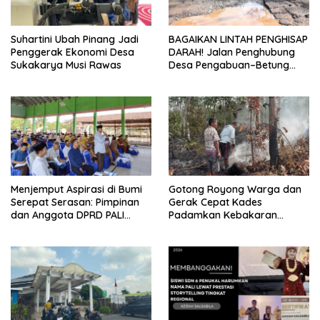
Suhartini Ubah Pinang Jadi
BAGAIKAN LINTAH PENGHISAP
Penggerak Ekonomi Desa
DARAH! Jalan Penghubung
Sukakarya Musi Rawas
Desa Pengabuan–Betung
PALI Hancur, Truk Batu Bara
PT EPI Diduga Jadi Biang
Kerok
Menjemput Aspirasi di Bumi
Gotong Royong Warga dan
Serepat Serasan: Pimpinan
Gerak Cepat Kades
dan Anggota DPRD PALI
Padamkan Kebakaran
Turun Langsung Serap
Kebun Karet di Betung
Kebutuhan Warga Abab
Selatan
Melalui Reses Ke-2 Tahun
2026