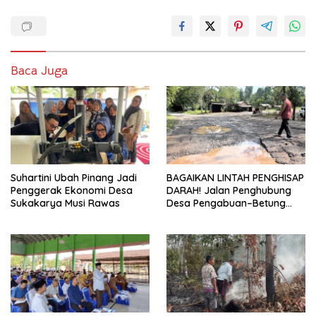
Baca Juga
Suhartini Ubah Pinang Jadi
BAGAIKAN LINTAH PENGHISAP
Penggerak Ekonomi Desa
DARAH! Jalan Penghubung
Sukakarya Musi Rawas
Desa Pengabuan–Betung
PALI Hancur, Truk Batu Bara
PT EPI Diduga Jadi Biang
Kerok