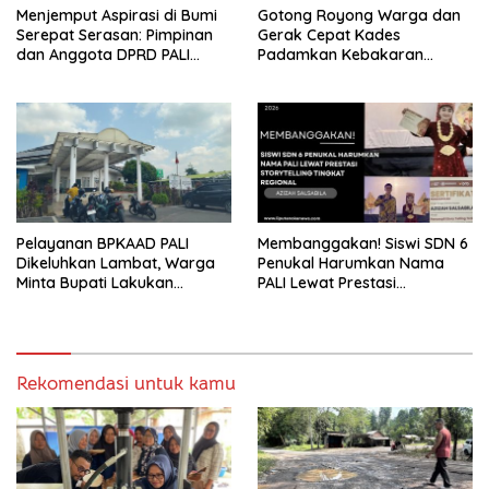
Menjemput Aspirasi di Bumi
Gotong Royong Warga dan
Serepat Serasan: Pimpinan
Gerak Cepat Kades
dan Anggota DPRD PALI
Padamkan Kebakaran
Turun Langsung Serap
Kebun Karet di Betung
Kebutuhan Warga Abab
Selatan
Melalui Reses Ke-2 Tahun
2026
Pelayanan BPKAAD PALI
Membanggakan! Siswi SDN 6
Dikeluhkan Lambat, Warga
Penukal Harumkan Nama
Minta Bupati Lakukan
PALI Lewat Prestasi
Pembenahan
Storytelling Tingkat Regional
Rekomendasi untuk kamu