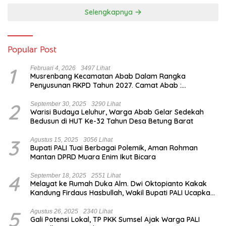
Selengkapnya
Popular Post
1
Februari 4, 2026
3497 Lihat
Musrenbang Kecamatan Abab Dalam Rangka
Penyusunan RKPD Tahun 2027. Camat Abab :
Musrenbang Forum Strategis
2
September 30, 2025
3290 Lihat
Warisi Budaya Leluhur, Warga Abab Gelar Sedekah
Bedusun di HUT Ke-32 Tahun Desa Betung Barat
3
Agustus 15, 2025
3056 Lihat
Bupati PALI Tuai Berbagai Polemik, Aman Rohman
Mantan DPRD Muara Enim Ikut Bicara
4
September 18, 2025
2551 Lihat
Melayat ke Rumah Duka Alm. Dwi Oktopianto Kakak
Kandung Firdaus Hasbullah, Wakil Bupati PALI Ucapkan
Turut Berduka Cita.
5
Agustus 26, 2025
2340 Lihat
Gali Potensi Lokal, TP PKK Sumsel Ajak Warga PALI