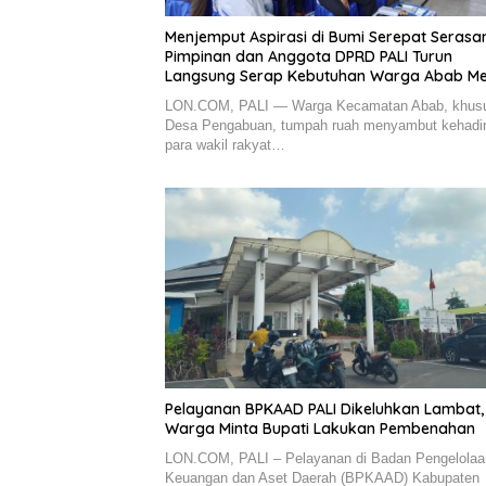
Menjemput Aspirasi di Bumi Serepat Serasan
Pimpinan dan Anggota DPRD PALI Turun
Langsung Serap Kebutuhan Warga Abab Mel
Reses Ke-2 Tahun 2026
LON.COM, PALI — Warga Kecamatan Abab, khus
Desa Pengabuan, tumpah ruah menyambut kehadi
para wakil rakyat…
Pelayanan BPKAAD PALI Dikeluhkan Lambat,
Warga Minta Bupati Lakukan Pembenahan
LON.COM, PALI – Pelayanan di Badan Pengelolaa
Keuangan dan Aset Daerah (BPKAAD) Kabupaten