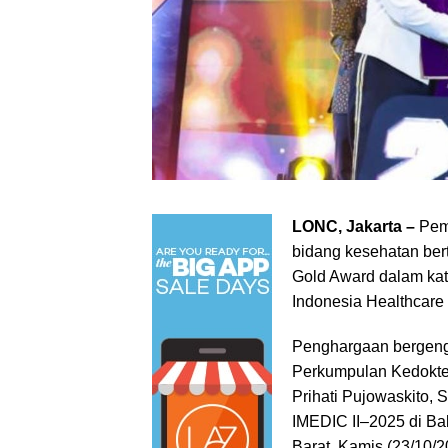
LONC, Jakarta –
Peme
bidang kesehatan bert
Gold Award dalam kat
Indonesia Healthcare 
Penghargaan bergengs
Perkumpulan Kedoktera
Prihati Pujowaskito,
IMEDIC II–2025 di Bal
Barat, Kamis (23/10/2