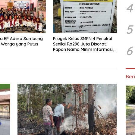
4
5
na EP Adera Sambung
Proyek Kelas SMPN 4 Penukal
 Warga yang Putus
Senilai Rp298 Juta Disorot:
6
Papan Nama Minim Informasi,
Pekerja Tanpa APD
Beri