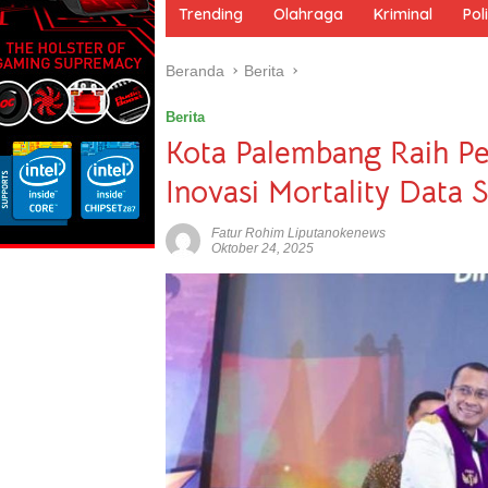
m
Trending
Olahraga
Kriminal
Poli
e
Beranda
Berita
Berita
Kota Palembang Raih P
Inovasi Mortality Data 
Fatur Rohim Liputanokenews
Oktober 24, 2025