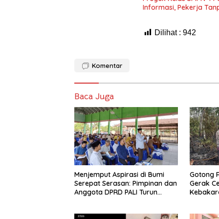
Informasi, Pekerja Ta
Dilihat :
942
Komentar
Baca Juga
Menjemput Aspirasi di Bumi
Gotong 
Serepat Serasan: Pimpinan dan
Gerak C
Anggota DPRD PALI Turun
Kebakara
Langsung Serap Kebutuhan
Betung S
Warga Abab Melalui Reses Ke-
2 Tahun 2026