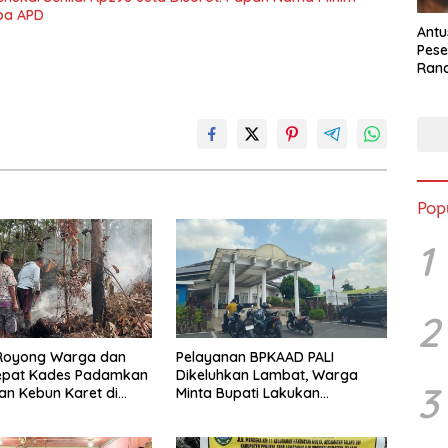
npa APD
Antu
Pese
Ran
2025
Pop
1
2
Royong Warga dan
Pelayanan BPKAAD PALI
epat Kades Padamkan
Dikeluhkan Lambat, Warga
3
n Kebun Karet di
Minta Bupati Lakukan
elatan
Pembenahan