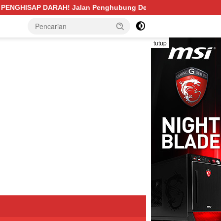
ubung Desa Pengabuan–Betung PALI Hancur, Truk Batu Bara PT
tutup