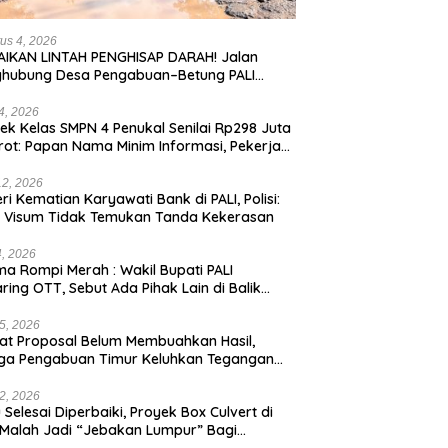
us 4, 2026
IKAN LINTAH PENGHISAP DARAH! Jalan
ghubung Desa Pengabuan–Betung PALI
ur, Truk Batu Bara PT EPI Diduga Jadi
g Kerok
24, 2026
ek Kelas SMPN 4 Penukal Senilai Rp298 Juta
rot: Papan Nama Minim Informasi, Pekerja
pa APD
12, 2026
eri Kematian Karyawati Bank di PALI, Polisi:
l Visum Tidak Temukan Tanda Kekerasan
4, 2026
a Rompi Merah : Wakil Bupati PALI
aring OTT, Sebut Ada Pihak Lain di Balik
us
5, 2026
t Proposal Belum Membuahkan Hasil,
ga Pengabuan Timur Keluhkan Tegangan
rik Rendah.
2, 2026
 Selesai Diperbaiki, Proyek Box Culvert di
 Malah Jadi “Jebakan Lumpur” Bagi