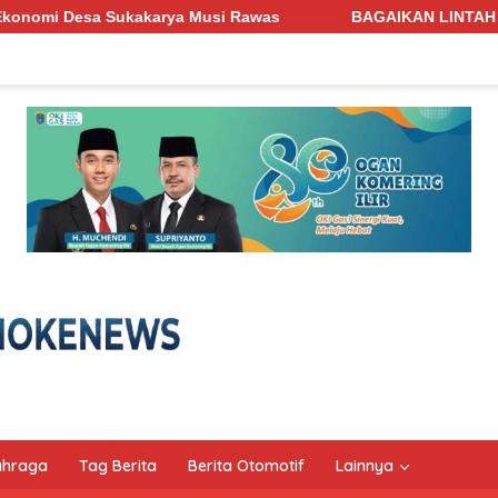
 Rawas
BAGAIKAN LINTAH PENGHISAP DARAH! Jalan Pengh
ahraga
Tag Berita
Berita Otomotif
Lainnya