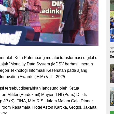
Ag
Me
Se
rintah Kota Palembang melalui transformasi digital di
Tu
ajuk “Mortality Data System (MDS)” berhasil meraih
Ab
egori Teknologi Informasi Kesehatan pada ajang
Innovation Awards (IHIA) VIII – 2025.
i tersebut diserahkan langsung oleh Ketua
n Militer (Perdokmil) Mayjen TNI (Purn.) Dr. dr.
 Sp.JP (K), FIHA, M.M.R.S, dalam Malam Gala Dinner
lroom Rasamala, Hotel Aston Kartika, Grogol, Jakarta
025).