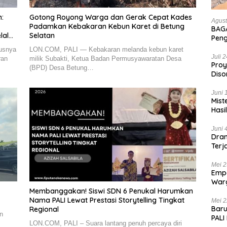
:
Gotong Royong Warga dan Gerak Cepat Kades
Agust
Padamkan Kebakaran Kebun Karet di Betung
BAGA
alui
Selatan
Pen
Hanc
usnya
LON.COM, PALI — Kebakaran melanda kebun karet
Bian
Juli 
ran
milik Subakti, Ketua Badan Permusyawaratan Desa
Proy
(BPD) Desa Betung…
Diso
Tan
Juni 
Mist
Hasi
Juni 
Dram
Terj
Kas
Mei 2
Empa
War
List
Membanggakan! Siswi SDN 6 Penukal Harumkan
Nama PALI Lewat Prestasi Storytelling Tingkat
Mei 2
Baru
Regional
n
PALI
LON.COM, PALI – Suara lantang penuh percaya diri