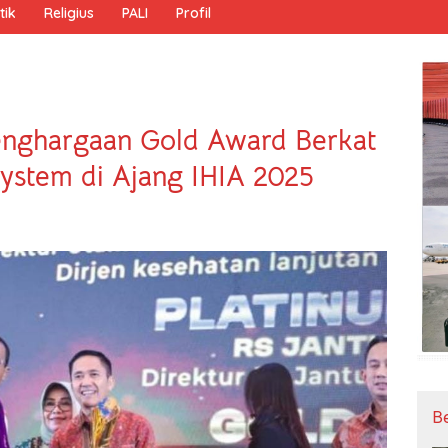
tik
Religius
PALI
Profil
enghargaan Gold Award Berkat
System di Ajang IHIA 2025
B