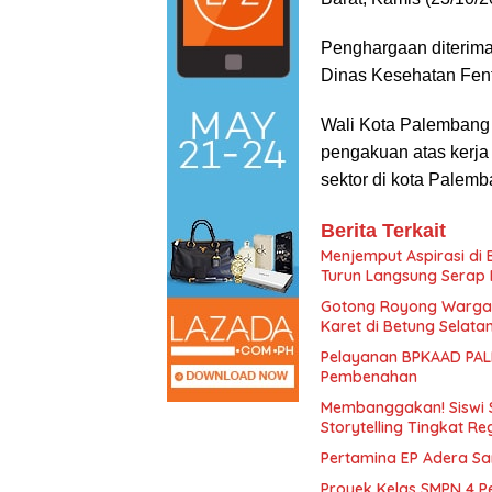
Penghargaan diterim
Dinas Kesehatan Fent
Wali Kota Palembang 
pengakuan atas kerja 
sektor di kota Palemb
Berita Terkait
Menjemput Aspirasi di
Turun Langsung Serap 
Gotong Royong Warga
Karet di Betung Selata
Pelayanan BPKAAD PALI
Pembenahan
Membanggakan! Siswi 
Storytelling Tingkat Re
Pertamina EP Adera S
Proyek Kelas SMPN 4 P