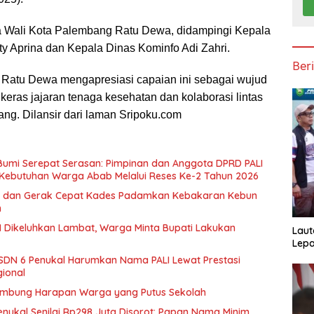
a Wali Kota Palembang Ratu Dewa, didampingi Kepala
y Aprina dan Kepala Dinas Kominfo Adi Zahri.
Ber
Ratu Dewa mengapresiasi capaian ini sebagai wujud
keras jajaran tenaga kesehatan dan kolaborasi lintas
ang. Dilansir dari laman Sripoku.com
 Bumi Serepat Serasan: Pimpinan dan Anggota DPRD PALI
Kebutuhan Warga Abab Melalui Reses Ke-2 Tahun 2026
 dan Gerak Cepat Kades Padamkan Kebakaran Kebun
n
 Dikeluhkan Lambat, Warga Minta Bupati Lakukan
Laut
Lepa
SDN 6 Penukal Harumkan Nama PALI Lewat Prestasi
gional
ambung Harapan Warga yang Putus Sekolah
enukal Senilai Rp298 Juta Disorot: Papan Nama Minim