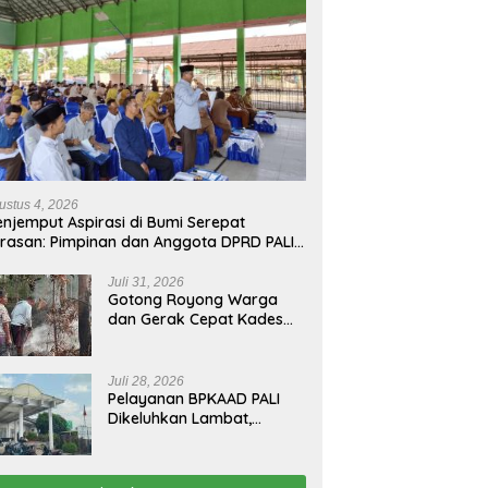
ustus 4, 2026
njemput Aspirasi di Bumi Serepat
rasan: Pimpinan dan Anggota DPRD PALI
run Langsung Serap Kebutuhan Warga
ab Melalui Reses Ke-2 Tahun 2026
Juli 31, 2026
Gotong Royong Warga
dan Gerak Cepat Kades
Padamkan Kebakaran
Kebun Karet di Betung
Selatan
Juli 28, 2026
Pelayanan BPKAAD PALI
Dikeluhkan Lambat,
Warga Minta Bupati
Lakukan Pembenahan