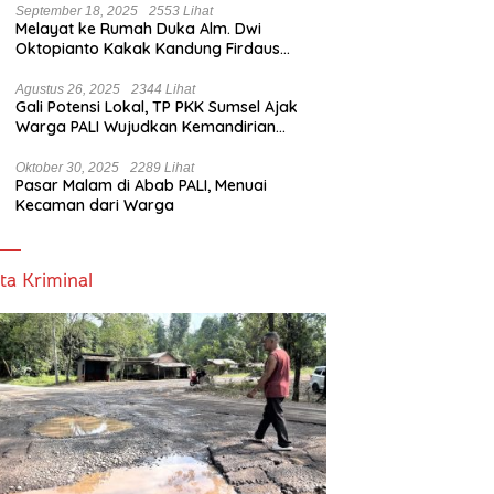
September 18, 2025
2553 Lihat
Melayat ke Rumah Duka Alm. Dwi
Oktopianto Kakak Kandung Firdaus
Hasbullah, Wakil Bupati PALI Ucapkan
Turut Berduka Cita.
Agustus 26, 2025
2344 Lihat
Gali Potensi Lokal, TP PKK Sumsel Ajak
Warga PALI Wujudkan Kemandirian
Pangan
Oktober 30, 2025
2289 Lihat
Pasar Malam di Abab PALI, Menuai
Kecaman dari Warga
ta Kriminal