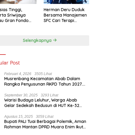
sias Tinggi,
Herman Deru Duduk
rta Sriwijaya
Bersama Manajemen
au Gran Fondo
SFC Cari Terapi
 Lampaui Target
Selamatkan Klub
Kebanggaan dari
Zona Degradasi
Selengkapnya
ular Post
Februari 4, 2026
3505 Lihat
Musrenbang Kecamatan Abab Dalam
Rangka Penyusunan RKPD Tahun 2027.
Camat Abab : Musrenbang Forum
Strategis
September 30, 2025
3293 Lihat
Warisi Budaya Leluhur, Warga Abab
Gelar Sedekah Bedusun di HUT Ke-32
Tahun Desa Betung Barat
Agustus 15, 2025
3059 Lihat
Bupati PALI Tuai Berbagai Polemik, Aman
Rohman Mantan DPRD Muara Enim Ikut
Bicara