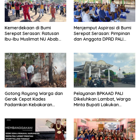
Kemerdekaan di Bumi
Menjemput Aspirasi di Bumi
Serepat Serasan: Ratusan
Serepat Serasan: Pimpinan
Ibu-Ibu Muslimat NU Abab
dan Anggota DPRD PALI
Kobarkan Semangat Hidup
Turun Langsung Serap
Sehat di Usia ke-81 Republik
Kebutuhan Warga Abab
Indonesia
Melalui Reses Ke-2 Tahun
2026
Gotong Royong Warga dan
Pelayanan BPKAAD PALI
Gerak Cepat Kades
Dikeluhkan Lambat, Warga
Padamkan Kebakaran
Minta Bupati Lakukan
Kebun Karet di Betung
Pembenahan
Selatan