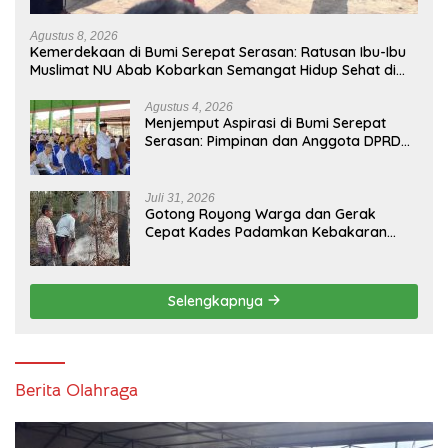
Agustus 8, 2026
Kemerdekaan di Bumi Serepat Serasan: Ratusan Ibu-Ibu
Muslimat NU Abab Kobarkan Semangat Hidup Sehat di
Usia ke-81 Republik Indonesia
Agustus 4, 2026
Menjemput Aspirasi di Bumi Serepat
Serasan: Pimpinan dan Anggota DPRD
PALI Turun Langsung Serap Kebutuhan
Warga Abab Melalui Reses Ke-2 Tahun
2026
Juli 31, 2026
Gotong Royong Warga dan Gerak
Cepat Kades Padamkan Kebakaran
Kebun Karet di Betung Selatan
Selengkapnya
Berita Olahraga