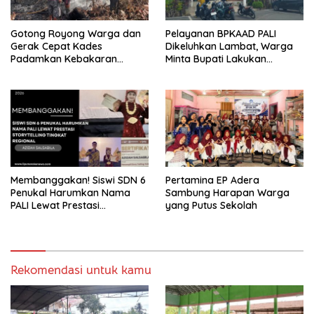
Gotong Royong Warga dan
Pelayanan BPKAAD PALI
Gerak Cepat Kades
Dikeluhkan Lambat, Warga
Padamkan Kebakaran
Minta Bupati Lakukan
Kebun Karet di Betung
Pembenahan
Selatan
Membanggakan! Siswi SDN 6
Pertamina EP Adera
Penukal Harumkan Nama
Sambung Harapan Warga
PALI Lewat Prestasi
yang Putus Sekolah
Storytelling Tingkat Regional
Rekomendasi untuk kamu