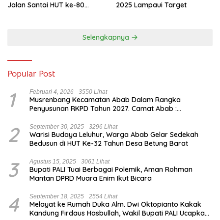
Jalan Santai HUT ke-80
2025 Lampaui Target
Sumsel
Selengkapnya
Popular Post
1
Februari 4, 2026
3550 Lihat
Musrenbang Kecamatan Abab Dalam Rangka
Penyusunan RKPD Tahun 2027. Camat Abab :
Musrenbang Forum Strategis
2
September 30, 2025
3296 Lihat
Warisi Budaya Leluhur, Warga Abab Gelar Sedekah
Bedusun di HUT Ke-32 Tahun Desa Betung Barat
3
Agustus 15, 2025
3061 Lihat
Bupati PALI Tuai Berbagai Polemik, Aman Rohman
Mantan DPRD Muara Enim Ikut Bicara
4
September 18, 2025
2554 Lihat
Melayat ke Rumah Duka Alm. Dwi Oktopianto Kakak
Kandung Firdaus Hasbullah, Wakil Bupati PALI Ucapkan