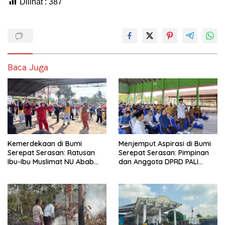
Dilihat :
387
Baca Juga
Kemerdekaan di Bumi
Menjemput Aspirasi di Bumi
Serepat Serasan: Ratusan
Serepat Serasan: Pimpinan
Ibu-Ibu Muslimat NU Abab
dan Anggota DPRD PALI
Kobarkan Semangat Hidup
Turun Langsung Serap
Sehat di Usia ke-81 Republik
Kebutuhan Warga Abab
Indonesia
Melalui Reses Ke-2 Tahun
2026