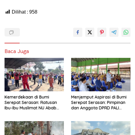
Dilihat :
958
Baca Juga
Kemerdekaan di Bumi
Menjemput Aspirasi di Bumi
Serepat Serasan: Ratusan
Serepat Serasan: Pimpinan
Ibu-Ibu Muslimat NU Abab
dan Anggota DPRD PALI
Kobarkan Semangat Hidup
Turun Langsung Serap
Sehat di Usia ke-81 Republik
Kebutuhan Warga Abab
Indonesia
Melalui Reses Ke-2 Tahun
2026