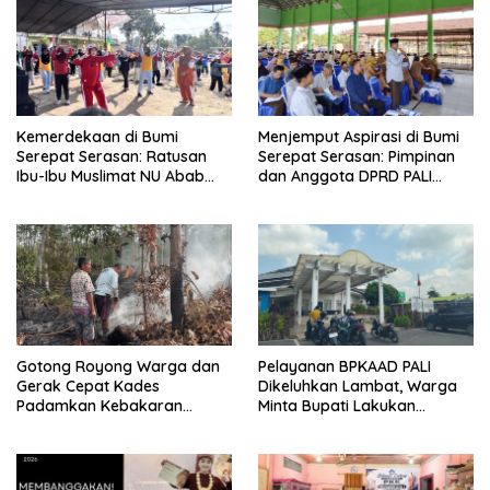
Kemerdekaan di Bumi
Menjemput Aspirasi di Bumi
Serepat Serasan: Ratusan
Serepat Serasan: Pimpinan
Ibu-Ibu Muslimat NU Abab
dan Anggota DPRD PALI
Kobarkan Semangat Hidup
Turun Langsung Serap
Sehat di Usia ke-81 Republik
Kebutuhan Warga Abab
Indonesia
Melalui Reses Ke-2 Tahun
2026
Gotong Royong Warga dan
Pelayanan BPKAAD PALI
Gerak Cepat Kades
Dikeluhkan Lambat, Warga
Padamkan Kebakaran
Minta Bupati Lakukan
Kebun Karet di Betung
Pembenahan
Selatan