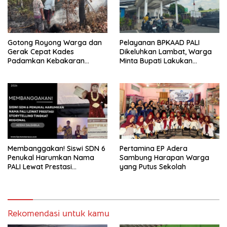
Gotong Royong Warga dan
Pelayanan BPKAAD PALI
Gerak Cepat Kades
Dikeluhkan Lambat, Warga
Padamkan Kebakaran
Minta Bupati Lakukan
Kebun Karet di Betung
Pembenahan
Selatan
Membanggakan! Siswi SDN 6
Pertamina EP Adera
Penukal Harumkan Nama
Sambung Harapan Warga
PALI Lewat Prestasi
yang Putus Sekolah
Storytelling Tingkat Regional
Rekomendasi untuk kamu