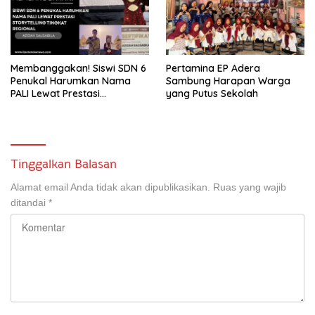
Membanggakan! Siswi SDN 6
Pertamina EP Adera
Penukal Harumkan Nama
Sambung Harapan Warga
PALI Lewat Prestasi
yang Putus Sekolah
Storytelling Tingkat Regional
Tinggalkan Balasan
Alamat email Anda tidak akan dipublikasikan.
Ruas yang wajib
ditandai
*