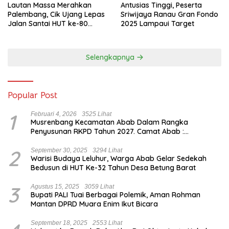
Lautan Massa Merahkan
Antusias Tinggi, Peserta
Palembang, Cik Ujang Lepas
Sriwijaya Ranau Gran Fondo
Jalan Santai HUT ke-80
2025 Lampaui Target
Sumsel
Selengkapnya
Popular Post
1
Februari 4, 2026
3525 Lihat
Musrenbang Kecamatan Abab Dalam Rangka
Penyusunan RKPD Tahun 2027. Camat Abab :
Musrenbang Forum Strategis
2
September 30, 2025
3294 Lihat
Warisi Budaya Leluhur, Warga Abab Gelar Sedekah
Bedusun di HUT Ke-32 Tahun Desa Betung Barat
3
Agustus 15, 2025
3059 Lihat
Bupati PALI Tuai Berbagai Polemik, Aman Rohman
Mantan DPRD Muara Enim Ikut Bicara
September 18, 2025
2553 Lihat