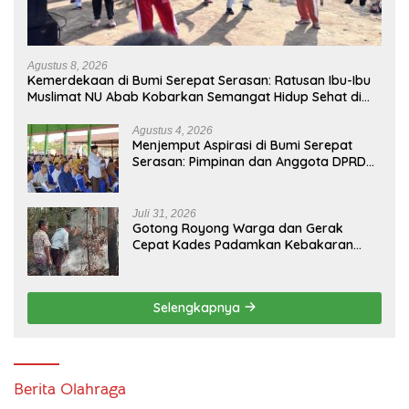
Agustus 8, 2026
Kemerdekaan di Bumi Serepat Serasan: Ratusan Ibu-Ibu
Muslimat NU Abab Kobarkan Semangat Hidup Sehat di
Usia ke-81 Republik Indonesia
Agustus 4, 2026
Menjemput Aspirasi di Bumi Serepat
Serasan: Pimpinan dan Anggota DPRD
PALI Turun Langsung Serap Kebutuhan
Warga Abab Melalui Reses Ke-2 Tahun
2026
Juli 31, 2026
Gotong Royong Warga dan Gerak
Cepat Kades Padamkan Kebakaran
Kebun Karet di Betung Selatan
Selengkapnya
Berita Olahraga