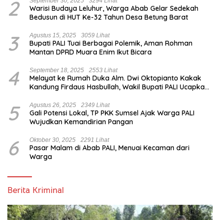
2
September 30, 2025
3294 Lihat
Warisi Budaya Leluhur, Warga Abab Gelar Sedekah
Bedusun di HUT Ke-32 Tahun Desa Betung Barat
3
Agustus 15, 2025
3059 Lihat
Bupati PALI Tuai Berbagai Polemik, Aman Rohman
Mantan DPRD Muara Enim Ikut Bicara
4
September 18, 2025
2553 Lihat
Melayat ke Rumah Duka Alm. Dwi Oktopianto Kakak
Kandung Firdaus Hasbullah, Wakil Bupati PALI Ucapkan
Turut Berduka Cita.
5
Agustus 26, 2025
2349 Lihat
Gali Potensi Lokal, TP PKK Sumsel Ajak Warga PALI
Wujudkan Kemandirian Pangan
6
Oktober 30, 2025
2291 Lihat
Pasar Malam di Abab PALI, Menuai Kecaman dari
Warga
Berita Kriminal