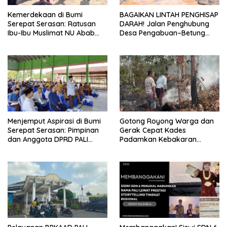
Kemerdekaan di Bumi
BAGAIKAN LINTAH PENGHISAP
Serepat Serasan: Ratusan
DARAH! Jalan Penghubung
Ibu-Ibu Muslimat NU Abab
Desa Pengabuan–Betung
Kobarkan Semangat Hidup
PALI Hancur, Truk Batu Bara
Sehat di Usia ke-81 Republik
PT EPI Diduga Jadi Biang
Indonesia
Kerok
Menjemput Aspirasi di Bumi
Gotong Royong Warga dan
Serepat Serasan: Pimpinan
Gerak Cepat Kades
dan Anggota DPRD PALI
Padamkan Kebakaran
Turun Langsung Serap
Kebun Karet di Betung
Kebutuhan Warga Abab
Selatan
Melalui Reses Ke-2 Tahun
2026