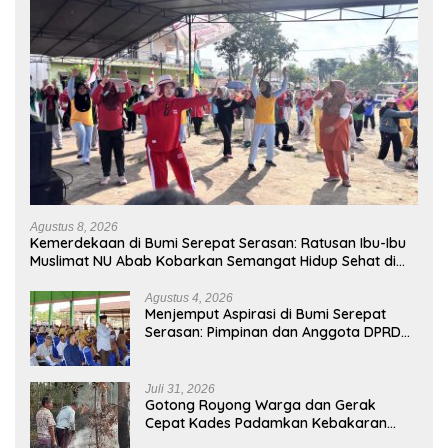
Agustus 8, 2026
Kemerdekaan di Bumi Serepat Serasan: Ratusan Ibu-Ibu
Muslimat NU Abab Kobarkan Semangat Hidup Sehat di
Usia ke-81 Republik Indonesia
Agustus 4, 2026
Menjemput Aspirasi di Bumi Serepat
Serasan: Pimpinan dan Anggota DPRD
PALI Turun Langsung Serap Kebutuhan
Warga Abab Melalui Reses Ke-2 Tahun
2026
Juli 31, 2026
Gotong Royong Warga dan Gerak
Cepat Kades Padamkan Kebakaran
Kebun Karet di Betung Selatan