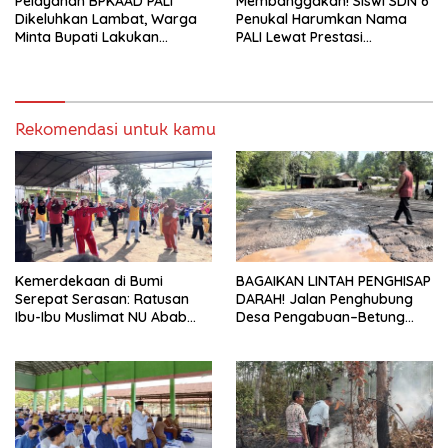
Pelayanan BPKAAD PALI
Membanggakan! Siswi SDN 6
Dikeluhkan Lambat, Warga
Penukal Harumkan Nama
Minta Bupati Lakukan
PALI Lewat Prestasi
Pembenahan
Storytelling Tingkat Regional
Rekomendasi untuk kamu
Kemerdekaan di Bumi
BAGAIKAN LINTAH PENGHISAP
Serepat Serasan: Ratusan
DARAH! Jalan Penghubung
Ibu-Ibu Muslimat NU Abab
Desa Pengabuan–Betung
Kobarkan Semangat Hidup
PALI Hancur, Truk Batu Bara
Sehat di Usia ke-81 Republik
PT EPI Diduga Jadi Biang
Indonesia
Kerok