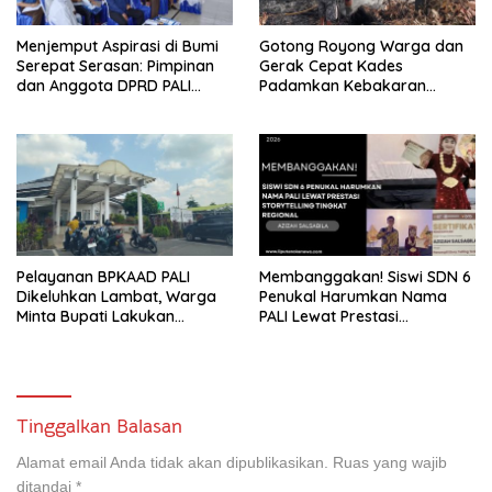
Menjemput Aspirasi di Bumi
Gotong Royong Warga dan
Serepat Serasan: Pimpinan
Gerak Cepat Kades
dan Anggota DPRD PALI
Padamkan Kebakaran
Turun Langsung Serap
Kebun Karet di Betung
Kebutuhan Warga Abab
Selatan
Melalui Reses Ke-2 Tahun
2026
Pelayanan BPKAAD PALI
Membanggakan! Siswi SDN 6
Dikeluhkan Lambat, Warga
Penukal Harumkan Nama
Minta Bupati Lakukan
PALI Lewat Prestasi
Pembenahan
Storytelling Tingkat Regional
Tinggalkan Balasan
Alamat email Anda tidak akan dipublikasikan.
Ruas yang wajib
ditandai
*