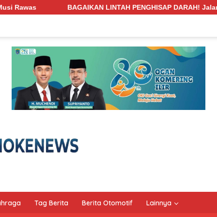
N LINTAH PENGHISAP DARAH! Jalan Penghubung Desa Pengabuan–
ahraga
Tag Berita
Berita Otomotif
Lainnya