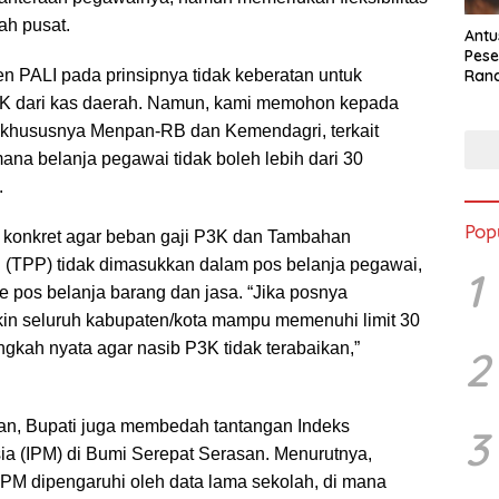
ah pusat.
Antu
Pese
Ran
n PALI pada prinsipnya tidak keberatan untuk
2025
K dari kas daerah. Namun, kami memohon kepada
 khususnya Menpan-RB dan Kemendagri, terkait
ana belanja pegawai tidak boleh lebih dari 30
.
Pop
i konkret agar beban gaji P3K dan Tambahan
(TPP) tidak dimasukkan dalam pos belanja pegawai,
1
e pos belanja barang dan jasa. “Jika posnya
kin seluruh kabupaten/kota mampu memenuhi limit 30
angkah nyata agar nasib P3K tidak terabaikan,”
2
ran, Bupati juga membedah tantangan Indeks
3
 (IPM) di Bumi Serepat Serasan. Menurutnya,
PM dipengaruhi oleh data lama sekolah, di mana