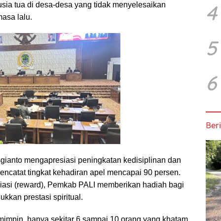
4
sia tua di desa-desa yang tidak menyelesaikan
masa lalu.
5
6
Beri
 Asgianto mengapresiasi peningkatan kedisiplinan dan
 mencatat tingkat kehadiran apel mencapai 90 persen.
iasi (reward), Pemkab PALI memberikan hadiah bagi
kan prestasi spiritual.
mimpin, hanya sekitar 6 sampai 10 orang yang khatam