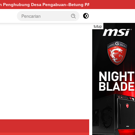
Betung PALI Hancur, Truk Batu Bara PT EPI Diduga Jadi Bian
tutup