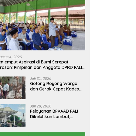
ustus 4, 2026
njemput Aspirasi di Bumi Serepat
rasan: Pimpinan dan Anggota DPRD PALI
run Langsung Serap Kebutuhan Warga
ab Melalui Reses Ke-2 Tahun 2026
Juli 31, 2026
Gotong Royong Warga
dan Gerak Cepat Kades
Padamkan Kebakaran
Kebun Karet di Betung
Selatan
Juli 28, 2026
Pelayanan BPKAAD PALI
Dikeluhkan Lambat,
Warga Minta Bupati
Lakukan Pembenahan