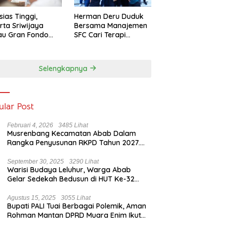
sias Tinggi,
Herman Deru Duduk
rta Sriwijaya
Bersama Manajemen
au Gran Fondo
SFC Cari Terapi
 Lampaui Target
Selamatkan Klub
Kebanggaan dari
Zona Degradasi
Selengkapnya
ular Post
Februari 4, 2026
3485 Lihat
Musrenbang Kecamatan Abab Dalam
Rangka Penyusunan RKPD Tahun 2027.
Camat Abab : Musrenbang Forum
Strategis
September 30, 2025
3290 Lihat
Warisi Budaya Leluhur, Warga Abab
Gelar Sedekah Bedusun di HUT Ke-32
Tahun Desa Betung Barat
Agustus 15, 2025
3055 Lihat
Bupati PALI Tuai Berbagai Polemik, Aman
Rohman Mantan DPRD Muara Enim Ikut
Bicara