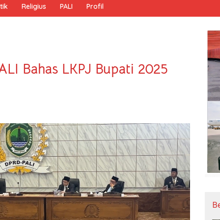
tik
Religius
PALI
Profil
ALI Bahas LKPJ Bupati 2025
B