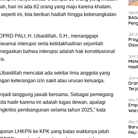
lah, hari ini ada 62 orang yang maju karena khatam.
Agust
 seperti ini, kita berikan hadiah hingga keberangkatan
BAGA
Pen
Hanc
Bian
Juli 
 DPRD PALI, H. Ubaidillah, S.H., menanggapi
Proy
iwarnai interupsi serta ketidakhadiran sejumlah
Diso
Tan
negaskan bahwa interupsi adalah hak konstitusional
Juni 
ra.
Mist
Hasi
Ubaidillah mencatat ada sekitar lima anggota yang
Juni 
gan keterangan izin sakit atau urusan keluarga.
Dram
Terj
Kas
menjadi tanggung jawab bersama. Sebagai pemegang
Mei 2
ta hadir karena ini adalah tugas dewan, apalagi
Empa
ngkritisi pembangunan selama tahun 2025,” kata
War
List
Mei 2
Baru
elaporan LHKPN ke KPK yang batas waktunya jatuh
PALI