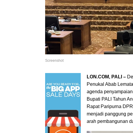
Screenshot
LON.COM, PALI –
De
Penukal Abab Lematan
agenda penyampaian 
Bupati PALI Tahun An
Rapat Paripurna DPRD
menjadi panggung pent
arah pembangunan da