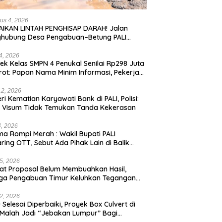
us 4, 2026
IKAN LINTAH PENGHISAP DARAH! Jalan
ghubung Desa Pengabuan–Betung PALI
ur, Truk Batu Bara PT EPI Diduga Jadi
g Kerok
24, 2026
ek Kelas SMPN 4 Penukal Senilai Rp298 Juta
rot: Papan Nama Minim Informasi, Pekerja
pa APD
12, 2026
eri Kematian Karyawati Bank di PALI, Polisi:
l Visum Tidak Temukan Tanda Kekerasan
4, 2026
a Rompi Merah : Wakil Bupati PALI
aring OTT, Sebut Ada Pihak Lain di Balik
us
5, 2026
t Proposal Belum Membuahkan Hasil,
ga Pengabuan Timur Keluhkan Tegangan
rik Rendah.
2, 2026
 Selesai Diperbaiki, Proyek Box Culvert di
 Malah Jadi “Jebakan Lumpur” Bagi