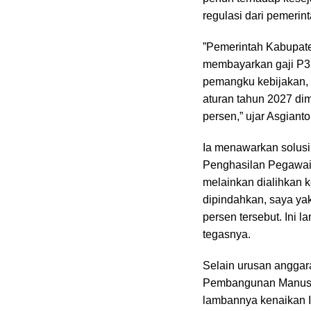
regulasi dari pemerint
‎”Pemerintah Kabupate
membayarkan gaji P3
pemangku kebijakan,
aturan tahun 2027 dim
persen,” ujar Asgianto
‎Ia menawarkan solus
Penghasilan Pegawai 
melainkan dialihkan k
dipindahkan, saya ya
persen tersebut. Ini l
tegasnya.
‎Selain urusan angga
Pembangunan Manusia
lambannya kenaikan I