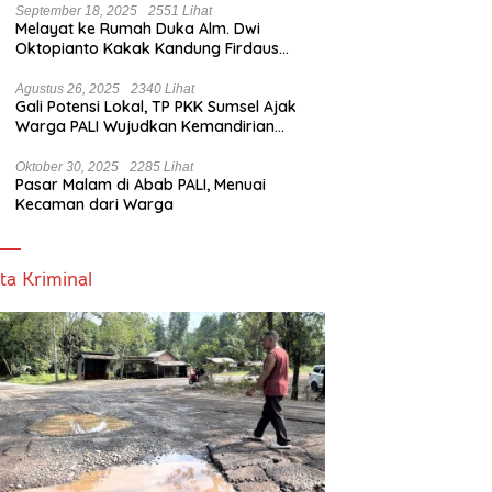
September 18, 2025
2551 Lihat
Melayat ke Rumah Duka Alm. Dwi
Oktopianto Kakak Kandung Firdaus
Hasbullah, Wakil Bupati PALI Ucapkan
Turut Berduka Cita.
Agustus 26, 2025
2340 Lihat
Gali Potensi Lokal, TP PKK Sumsel Ajak
Warga PALI Wujudkan Kemandirian
Pangan
Oktober 30, 2025
2285 Lihat
Pasar Malam di Abab PALI, Menuai
Kecaman dari Warga
ta Kriminal