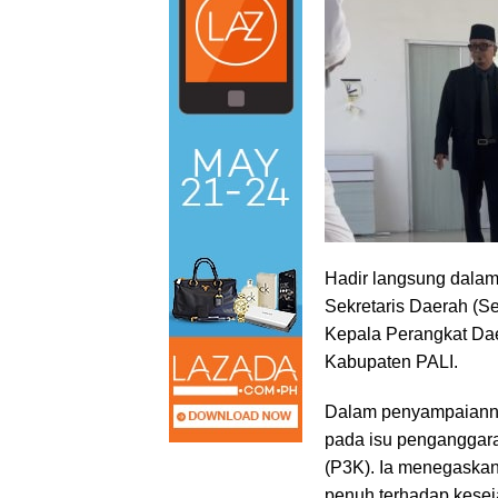
‎Hadir langsung dalam 
Sekretaris Daerah (Sek
Kepala Perangkat Dae
Kabupaten PALI.
‎Dalam penyampaianny
pada isu penganggara
(P3K). Ia menegaska
penuh terhadap kesej