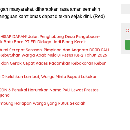
Pen
engah masyarakat, diharapkan rasa aman semakin
angguan kamtibmas dapat ditekan sejak dini. (Red)
O
HISAP DARAH! Jalan Penghubung Desa Pengabuan–
uk Batu Bara PT EPI Diduga Jadi Biang Kerok
 Bumi Serepat Serasan: Pimpinan dan Anggota DPRD PALI
Kebutuhan Warga Abab Melalui Reses Ke-2 Tahun 2026
 dan Gerak Cepat Kades Padamkan Kebakaran Kebun
n
 Dikeluhkan Lambat, Warga Minta Bupati Lakukan
SDN 6 Penukal Harumkan Nama PALI Lewat Prestasi
gional
ambung Harapan Warga yang Putus Sekolah