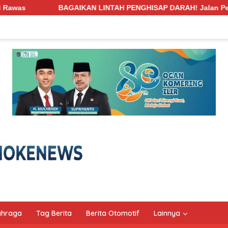
AH PENGHISAP DARAH! Jalan Penghubung Desa Pengabuan–Betung
ahraga
Tag Berita
Berita Otomotif
Lainnya