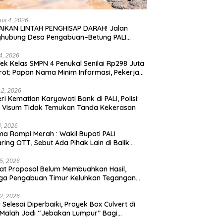
us 4, 2026
IKAN LINTAH PENGHISAP DARAH! Jalan
ghubung Desa Pengabuan–Betung PALI
ur, Truk Batu Bara PT EPI Diduga Jadi
g Kerok
24, 2026
ek Kelas SMPN 4 Penukal Senilai Rp298 Juta
rot: Papan Nama Minim Informasi, Pekerja
pa APD
12, 2026
eri Kematian Karyawati Bank di PALI, Polisi:
l Visum Tidak Temukan Tanda Kekerasan
4, 2026
a Rompi Merah : Wakil Bupati PALI
aring OTT, Sebut Ada Pihak Lain di Balik
us
5, 2026
t Proposal Belum Membuahkan Hasil,
ga Pengabuan Timur Keluhkan Tegangan
rik Rendah.
2, 2026
 Selesai Diperbaiki, Proyek Box Culvert di
 Malah Jadi “Jebakan Lumpur” Bagi