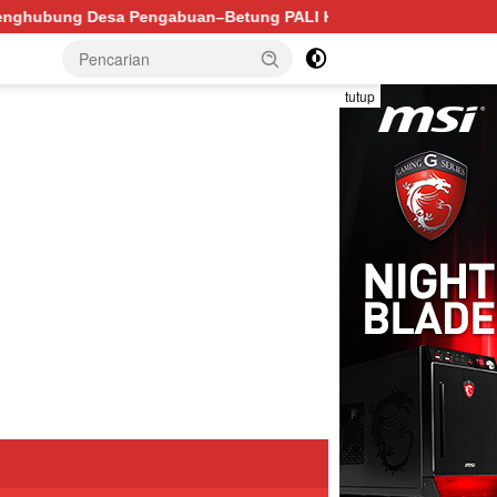
 PALI Hancur, Truk Batu Bara PT EPI Diduga Jadi Biang Kero
tutup