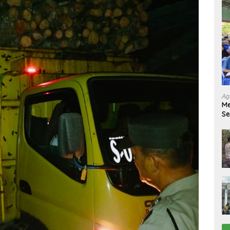
Ag
Me
Se
Tu
Ab