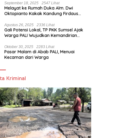
September 18, 2025
2547 Lihat
Melayat ke Rumah Duka Alm. Dwi
Oktopianto Kakak Kandung Firdaus
Hasbullah, Wakil Bupati PALI Ucapkan
Turut Berduka Cita.
Agustus 26, 2025
2336 Lihat
Gali Potensi Lokal, TP PKK Sumsel Ajak
Warga PALI Wujudkan Kemandirian
Pangan
Oktober 30, 2025
2283 Lihat
Pasar Malam di Abab PALI, Menuai
Kecaman dari Warga
ta Kriminal