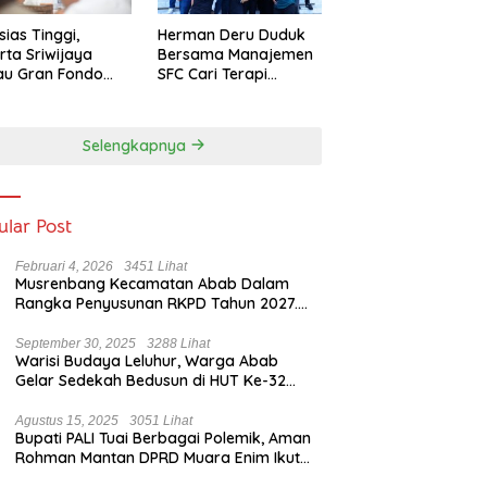
sias Tinggi,
Herman Deru Duduk
rta Sriwijaya
Bersama Manajemen
au Gran Fondo
SFC Cari Terapi
 Lampaui Target
Selamatkan Klub
Kebanggaan dari
Zona Degradasi
Selengkapnya
ular Post
Februari 4, 2026
3451 Lihat
Musrenbang Kecamatan Abab Dalam
Rangka Penyusunan RKPD Tahun 2027.
Camat Abab : Musrenbang Forum
Strategis
September 30, 2025
3288 Lihat
Warisi Budaya Leluhur, Warga Abab
Gelar Sedekah Bedusun di HUT Ke-32
Tahun Desa Betung Barat
Agustus 15, 2025
3051 Lihat
Bupati PALI Tuai Berbagai Polemik, Aman
Rohman Mantan DPRD Muara Enim Ikut
Bicara