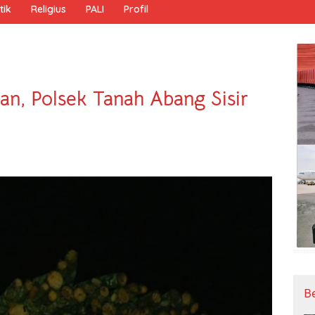
tik
Religius
PALI
Profil
an, Polsek Tanah Abang Sisir
B