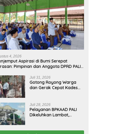
ustus 4, 2026
njemput Aspirasi di Bumi Serepat
rasan: Pimpinan dan Anggota DPRD PALI
run Langsung Serap Kebutuhan Warga
ab Melalui Reses Ke-2 Tahun 2026
Juli 31, 2026
Gotong Royong Warga
dan Gerak Cepat Kades
Padamkan Kebakaran
Kebun Karet di Betung
Selatan
Juli 28, 2026
Pelayanan BPKAAD PALI
Dikeluhkan Lambat,
Warga Minta Bupati
Lakukan Pembenahan