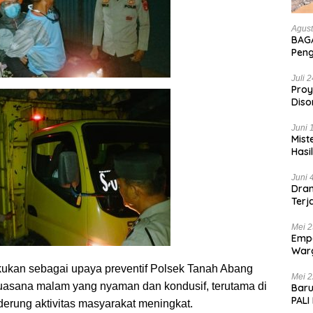
Agust
BAGA
Pen
Hanc
Bian
Juli 
Proy
Diso
Tan
Juni 
Mist
Hasi
Juni 
Dram
Terj
Kas
Mei 2
Empa
War
List
lakukan sebagai upaya preventif Polsek Tanah Abang
Mei 2
asana malam yang nyaman dan kondusif, terutama di
Baru
PALI
derung aktivitas masyarakat meningkat.