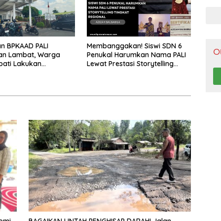
Pen
n BPKAAD PALI
Membanggakan! Siswi SDN 6
O
kan Lambat, Warga
Penukal Harumkan Nama PALI
pati Lakukan
Lewat Prestasi Storytelling
ahan
Tingkat Regional
nomi
BAGAIKAN LINTAH PENGHISAP DARAH! Jalan