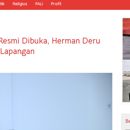
tik
Religius
PALI
Profil
Resmi Dibuka, Herman Deru
i Lapangan
B