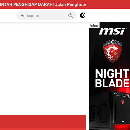
n Penghubung Desa Pengabuan–Betung PALI Hancur, Truk Batu 
tutup