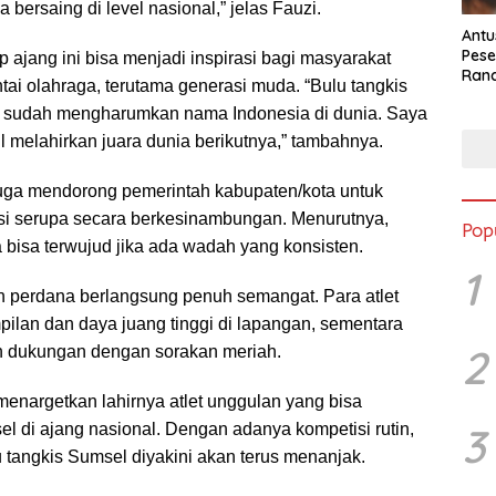
a bersaing di level nasional,” jelas Fauzi.
Antu
Pese
ajang ini bisa menjadi inspirasi bagi masyarakat
Ran
ai olahraga, terutama generasi muda. “Bulu tangkis
2025
g sudah mengharumkan nama Indonesia di dunia. Saya
il melahirkan juara dunia berikutnya,” tambahnya.
 juga mendorong pemerintah kabupaten/kota untuk
i serupa secara berkesinambungan. Menurutnya,
Pop
a bisa terwujud jika ada wadah yang konsisten.
1
n perdana berlangsung penuh semangat. Para atlet
ilan dan daya juang tinggi di lapangan, sementara
2
 dukungan dengan sorakan meriah.
menargetkan lahirnya atlet unggulan yang bisa
3
l di ajang nasional. Dengan adanya kompetisi rutin,
u tangkis Sumsel diyakini akan terus menanjak.