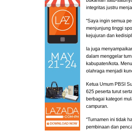
bukanlah satu-satunya
integritas justru menj
“Saya ingin semua pes
menjunjung tinggi spor
kejujuran dan kedisip
Ia juga menyampaikan
dalam menggelar turna
kabupaten/kota. Menu
olahraga menjadi kun
Ketua Umum PBSI Sum
625 peserta turut ser
berbagai kategori mula
campuran.
“Turnamen ini tidak h
pembinaan dan pencari