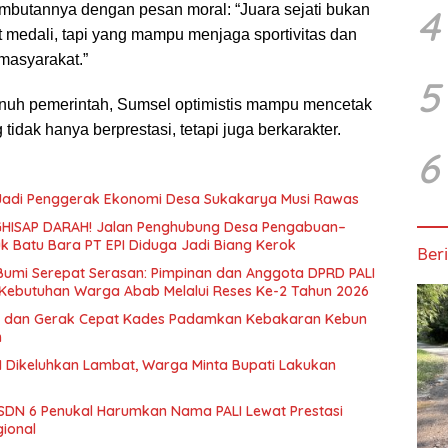
4
butannya dengan pesan moral: “Juara sejati bukan
medali, tapi yang mampu menjaga sportivitas dan
masyarakat.”
5
uh pemerintah, Sumsel optimistis mampu mencetak
g tidak hanya berprestasi, tetapi juga berkarakter.
6
 Jadi Penggerak Ekonomi Desa Sukakarya Musi Rawas
HISAP DARAH! Jalan Penghubung Desa Pengabuan–
uk Batu Bara PT EPI Diduga Jadi Biang Kerok
Beri
 Bumi Serepat Serasan: Pimpinan dan Anggota DPRD PALI
Kebutuhan Warga Abab Melalui Reses Ke-2 Tahun 2026
 dan Gerak Cepat Kades Padamkan Kebakaran Kebun
n
 Dikeluhkan Lambat, Warga Minta Bupati Lakukan
SDN 6 Penukal Harumkan Nama PALI Lewat Prestasi
gional