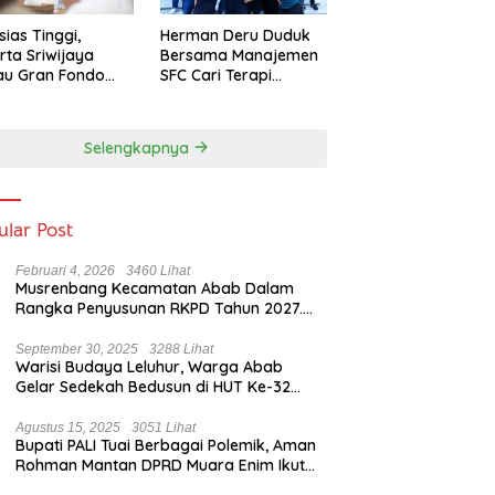
sias Tinggi,
Herman Deru Duduk
rta Sriwijaya
Bersama Manajemen
au Gran Fondo
SFC Cari Terapi
 Lampaui Target
Selamatkan Klub
Kebanggaan dari
Zona Degradasi
Selengkapnya
ular Post
Februari 4, 2026
3460 Lihat
Musrenbang Kecamatan Abab Dalam
Rangka Penyusunan RKPD Tahun 2027.
Camat Abab : Musrenbang Forum
Strategis
September 30, 2025
3288 Lihat
Warisi Budaya Leluhur, Warga Abab
Gelar Sedekah Bedusun di HUT Ke-32
Tahun Desa Betung Barat
Agustus 15, 2025
3051 Lihat
Bupati PALI Tuai Berbagai Polemik, Aman
Rohman Mantan DPRD Muara Enim Ikut
Bicara