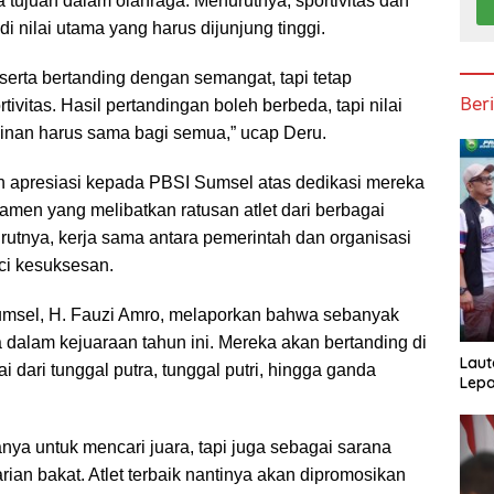
 tujuan dalam olahraga. Menurutnya, sportivitas dan
adi nilai utama yang harus dijunjung tinggi.
erta bertanding dengan semangat, tapi tetap
Ber
tivitas. Hasil pertandingan boleh berbeda, tapi nilai
linan harus sama bagi semua,” ucap Deru.
 apresiasi kepada PBSI Sumsel atas dedikasi mereka
men yang melibatkan ratusan atlet dari berbagai
rutnya, kerja sama antara pemerintah dan organisasi
ci kesuksesan.
sel, H. Fauzi Amro, melaporkan bahwa sebanyak
ta dalam kejuaraan tahun ini. Mereka akan bertanding di
Laut
i dari tunggal putra, tunggal putri, hingga ganda
Lepa
anya untuk mencari juara, tapi juga sebagai sarana
an bakat. Atlet terbaik nantinya akan dipromosikan