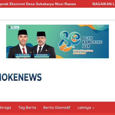
ya Musi Rawas
BAGAIKAN LINTAH PENGHISAP DARAH! Jala
ahraga
Tag Berita
Berita Otomotif
Lainnya