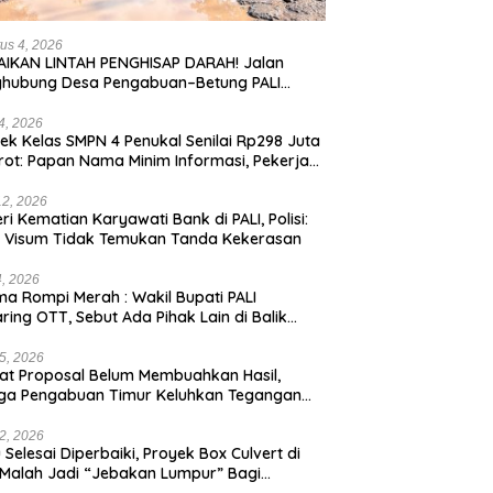
us 4, 2026
IKAN LINTAH PENGHISAP DARAH! Jalan
ghubung Desa Pengabuan–Betung PALI
ur, Truk Batu Bara PT EPI Diduga Jadi
g Kerok
24, 2026
ek Kelas SMPN 4 Penukal Senilai Rp298 Juta
rot: Papan Nama Minim Informasi, Pekerja
pa APD
12, 2026
eri Kematian Karyawati Bank di PALI, Polisi:
l Visum Tidak Temukan Tanda Kekerasan
4, 2026
a Rompi Merah : Wakil Bupati PALI
aring OTT, Sebut Ada Pihak Lain di Balik
us
5, 2026
t Proposal Belum Membuahkan Hasil,
ga Pengabuan Timur Keluhkan Tegangan
rik Rendah.
2, 2026
 Selesai Diperbaiki, Proyek Box Culvert di
 Malah Jadi “Jebakan Lumpur” Bagi