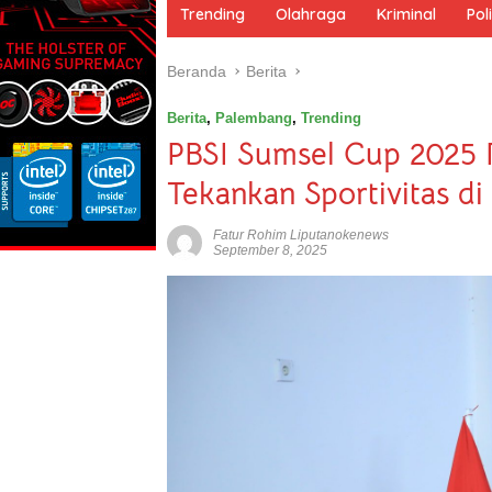
m
Trending
Olahraga
Kriminal
Poli
e
Beranda
Berita
Berita
,
Palembang
,
Trending
PBSI Sumsel Cup 2025 
Tekankan Sportivitas d
Fatur Rohim Liputanokenews
September 8, 2025