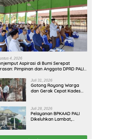
ustus 4, 2026
njemput Aspirasi di Bumi Serepat
rasan: Pimpinan dan Anggota DPRD PALI
run Langsung Serap Kebutuhan Warga
ab Melalui Reses Ke-2 Tahun 2026
Juli 31, 2026
Gotong Royong Warga
dan Gerak Cepat Kades
Padamkan Kebakaran
Kebun Karet di Betung
Selatan
Juli 28, 2026
Pelayanan BPKAAD PALI
Dikeluhkan Lambat,
Warga Minta Bupati
Lakukan Pembenahan