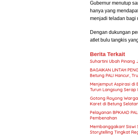
Gubernur menutup sam
hanya yang mendapat 
menjadi teladan bagi 
Dengan dukungan pen
atlet bulu tangkis yan
Berita Terkait
Suhartini Ubah Pinang
BAGAIKAN LINTAH PENG
Betung PALI Hancur, Tr
Menjemput Aspirasi di
Turun Langsung Serap 
Gotong Royong Warga
Karet di Betung Selata
Pelayanan BPKAAD PALI
Pembenahan
Membanggakan! Siswi 
Storytelling Tingkat Re