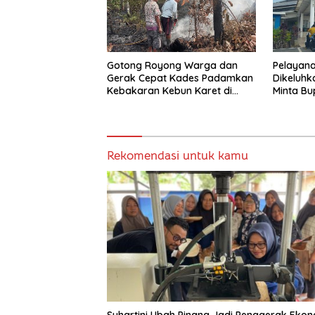
Gotong Royong Warga dan
Pelayana
Gerak Cepat Kades Padamkan
Dikeluh
Kebakaran Kebun Karet di
Minta Bu
Betung Selatan
Pemben
Rekomendasi untuk kamu
Suhartini Ubah Pinang Jadi Penggerak Eko