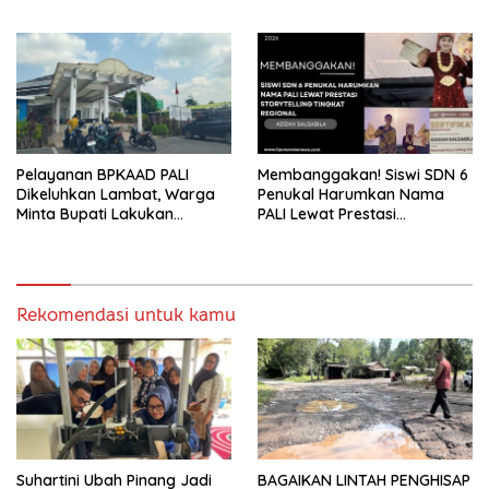
Turun Langsung Serap
Kebun Karet di Betung
Kebutuhan Warga Abab
Selatan
Melalui Reses Ke-2 Tahun
2026
Pelayanan BPKAAD PALI
Membanggakan! Siswi SDN 6
Dikeluhkan Lambat, Warga
Penukal Harumkan Nama
Minta Bupati Lakukan
PALI Lewat Prestasi
Pembenahan
Storytelling Tingkat Regional
Rekomendasi untuk kamu
Suhartini Ubah Pinang Jadi
BAGAIKAN LINTAH PENGHISAP