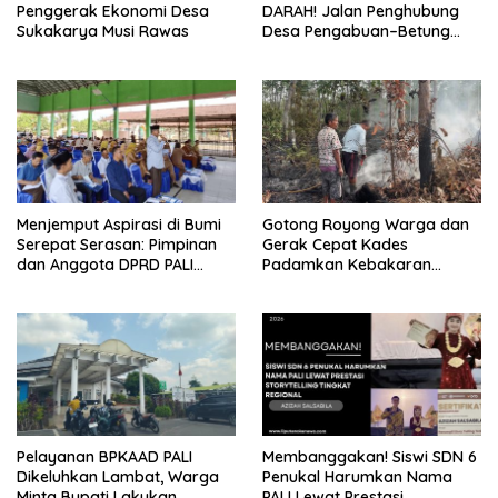
Penggerak Ekonomi Desa
DARAH! Jalan Penghubung
Sukakarya Musi Rawas
Desa Pengabuan–Betung
PALI Hancur, Truk Batu Bara
PT EPI Diduga Jadi Biang
Kerok
Menjemput Aspirasi di Bumi
Gotong Royong Warga dan
Serepat Serasan: Pimpinan
Gerak Cepat Kades
dan Anggota DPRD PALI
Padamkan Kebakaran
Turun Langsung Serap
Kebun Karet di Betung
Kebutuhan Warga Abab
Selatan
Melalui Reses Ke-2 Tahun
2026
Pelayanan BPKAAD PALI
Membanggakan! Siswi SDN 6
Dikeluhkan Lambat, Warga
Penukal Harumkan Nama
Minta Bupati Lakukan
PALI Lewat Prestasi