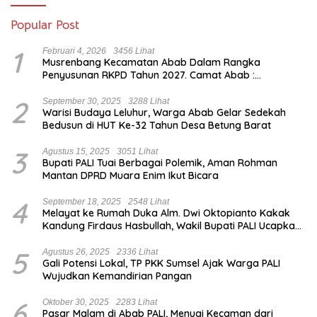
Popular Post
1
Februari 4, 2026
3456 Lihat
Musrenbang Kecamatan Abab Dalam Rangka
Penyusunan RKPD Tahun 2027. Camat Abab :
Musrenbang Forum Strategis
2
September 30, 2025
3288 Lihat
Warisi Budaya Leluhur, Warga Abab Gelar Sedekah
Bedusun di HUT Ke-32 Tahun Desa Betung Barat
3
Agustus 15, 2025
3051 Lihat
Bupati PALI Tuai Berbagai Polemik, Aman Rohman
Mantan DPRD Muara Enim Ikut Bicara
4
September 18, 2025
2548 Lihat
Melayat ke Rumah Duka Alm. Dwi Oktopianto Kakak
Kandung Firdaus Hasbullah, Wakil Bupati PALI Ucapkan
Turut Berduka Cita.
5
Agustus 26, 2025
2336 Lihat
Gali Potensi Lokal, TP PKK Sumsel Ajak Warga PALI
Wujudkan Kemandirian Pangan
6
Oktober 30, 2025
2283 Lihat
Pasar Malam di Abab PALI, Menuai Kecaman dari