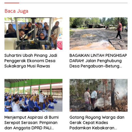
Baca Juga
Suhartini Ubah Pinang Jadi
BAGAIKAN LINTAH PENGHISAP
Penggerak Ekonomi Desa
DARAH! Jalan Penghubung
Sukakarya Musi Rawas
Desa Pengabuan–Betung
PALI Hancur, Truk Batu Bara
PT EPI Diduga Jadi Biang
Kerok
Menjemput Aspirasi di Bumi
Gotong Royong Warga dan
Serepat Serasan: Pimpinan
Gerak Cepat Kades
dan Anggota DPRD PALI
Padamkan Kebakaran