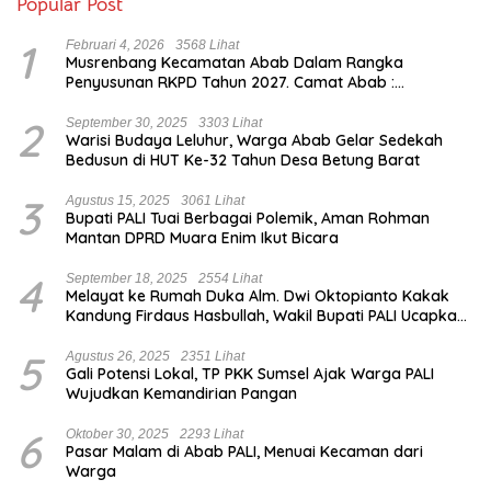
Popular Post
1
Februari 4, 2026
3568 Lihat
Musrenbang Kecamatan Abab Dalam Rangka
Penyusunan RKPD Tahun 2027. Camat Abab :
Musrenbang Forum Strategis
2
September 30, 2025
3303 Lihat
Warisi Budaya Leluhur, Warga Abab Gelar Sedekah
Bedusun di HUT Ke-32 Tahun Desa Betung Barat
3
Agustus 15, 2025
3061 Lihat
Bupati PALI Tuai Berbagai Polemik, Aman Rohman
Mantan DPRD Muara Enim Ikut Bicara
4
September 18, 2025
2554 Lihat
Melayat ke Rumah Duka Alm. Dwi Oktopianto Kakak
Kandung Firdaus Hasbullah, Wakil Bupati PALI Ucapkan
Turut Berduka Cita.
5
Agustus 26, 2025
2351 Lihat
Gali Potensi Lokal, TP PKK Sumsel Ajak Warga PALI
Wujudkan Kemandirian Pangan
6
Oktober 30, 2025
2293 Lihat
Pasar Malam di Abab PALI, Menuai Kecaman dari
Warga