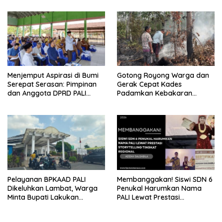
Sehat di Usia ke-81 Republik
PT EPI Diduga Jadi Biang
Indonesia
Kerok
Menjemput Aspirasi di Bumi
Gotong Royong Warga dan
Serepat Serasan: Pimpinan
Gerak Cepat Kades
dan Anggota DPRD PALI
Padamkan Kebakaran
Turun Langsung Serap
Kebun Karet di Betung
Kebutuhan Warga Abab
Selatan
Melalui Reses Ke-2 Tahun
2026
Pelayanan BPKAAD PALI
Membanggakan! Siswi SDN 6
Dikeluhkan Lambat, Warga
Penukal Harumkan Nama
Minta Bupati Lakukan
PALI Lewat Prestasi
Pembenahan
Storytelling Tingkat Regional