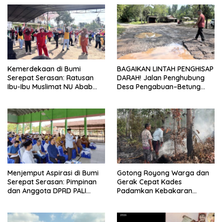
Kemerdekaan di Bumi
BAGAIKAN LINTAH PENGHISAP
Serepat Serasan: Ratusan
DARAH! Jalan Penghubung
Ibu-Ibu Muslimat NU Abab
Desa Pengabuan–Betung
Kobarkan Semangat Hidup
PALI Hancur, Truk Batu Bara
Sehat di Usia ke-81 Republik
PT EPI Diduga Jadi Biang
Indonesia
Kerok
Menjemput Aspirasi di Bumi
Gotong Royong Warga dan
Serepat Serasan: Pimpinan
Gerak Cepat Kades
dan Anggota DPRD PALI
Padamkan Kebakaran
Turun Langsung Serap
Kebun Karet di Betung
Kebutuhan Warga Abab
Selatan
Melalui Reses Ke-2 Tahun