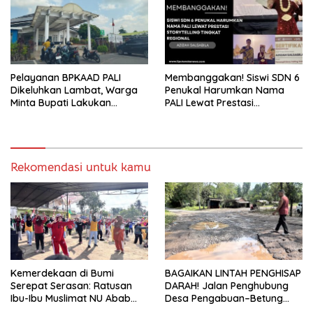
2026
Pelayanan BPKAAD PALI
Membanggakan! Siswi SDN 6
Dikeluhkan Lambat, Warga
Penukal Harumkan Nama
Minta Bupati Lakukan
PALI Lewat Prestasi
Pembenahan
Storytelling Tingkat Regional
Rekomendasi untuk kamu
Kemerdekaan di Bumi
BAGAIKAN LINTAH PENGHISAP
Serepat Serasan: Ratusan
DARAH! Jalan Penghubung
Ibu-Ibu Muslimat NU Abab
Desa Pengabuan–Betung
Kobarkan Semangat Hidup
PALI Hancur, Truk Batu Bara