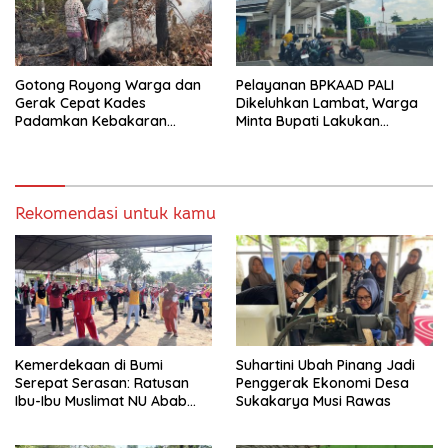
Gotong Royong Warga dan
Pelayanan BPKAAD PALI
Gerak Cepat Kades
Dikeluhkan Lambat, Warga
Padamkan Kebakaran
Minta Bupati Lakukan
Kebun Karet di Betung
Pembenahan
Selatan
Rekomendasi untuk kamu
Kemerdekaan di Bumi
Suhartini Ubah Pinang Jadi
Serepat Serasan: Ratusan
Penggerak Ekonomi Desa
Ibu-Ibu Muslimat NU Abab
Sukakarya Musi Rawas
Kobarkan Semangat Hidup
Sehat di Usia ke-81 Republik