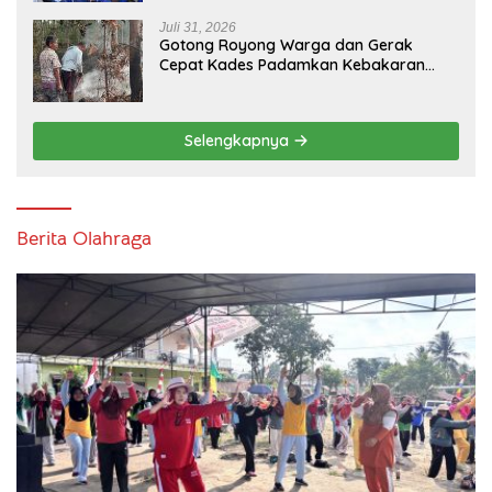
Warga Abab Melalui Reses Ke-2 Tahun
2026
Juli 31, 2026
Gotong Royong Warga dan Gerak
Cepat Kades Padamkan Kebakaran
Kebun Karet di Betung Selatan
Selengkapnya
Berita Olahraga