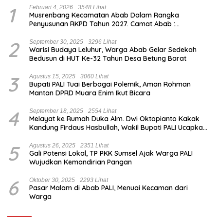
1
Februari 4, 2026
3548 Lihat
Musrenbang Kecamatan Abab Dalam Rangka
Penyusunan RKPD Tahun 2027. Camat Abab :
Musrenbang Forum Strategis
2
September 30, 2025
3296 Lihat
Warisi Budaya Leluhur, Warga Abab Gelar Sedekah
Bedusun di HUT Ke-32 Tahun Desa Betung Barat
3
Agustus 15, 2025
3060 Lihat
Bupati PALI Tuai Berbagai Polemik, Aman Rohman
Mantan DPRD Muara Enim Ikut Bicara
4
September 18, 2025
2554 Lihat
Melayat ke Rumah Duka Alm. Dwi Oktopianto Kakak
Kandung Firdaus Hasbullah, Wakil Bupati PALI Ucapkan
Turut Berduka Cita.
5
Agustus 26, 2025
2351 Lihat
Gali Potensi Lokal, TP PKK Sumsel Ajak Warga PALI
Wujudkan Kemandirian Pangan
6
Oktober 30, 2025
2293 Lihat
Pasar Malam di Abab PALI, Menuai Kecaman dari
Warga