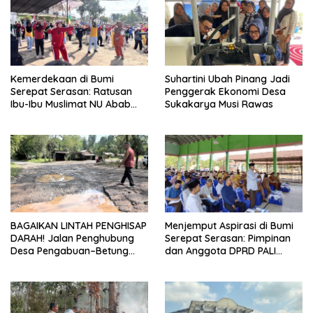
Kemerdekaan di Bumi
Suhartini Ubah Pinang Jadi
Serepat Serasan: Ratusan
Penggerak Ekonomi Desa
Ibu-Ibu Muslimat NU Abab
Sukakarya Musi Rawas
Kobarkan Semangat Hidup
Sehat di Usia ke-81 Republik
Indonesia
BAGAIKAN LINTAH PENGHISAP
Menjemput Aspirasi di Bumi
DARAH! Jalan Penghubung
Serepat Serasan: Pimpinan
Desa Pengabuan–Betung
dan Anggota DPRD PALI
PALI Hancur, Truk Batu Bara
Turun Langsung Serap
PT EPI Diduga Jadi Biang
Kebutuhan Warga Abab
Kerok
Melalui Reses Ke-2 Tahun
2026