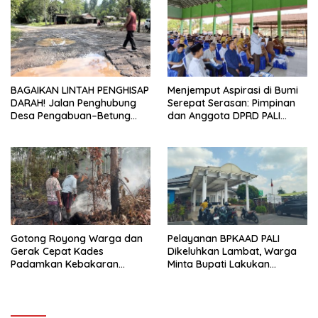
Indonesia
BAGAIKAN LINTAH PENGHISAP
Menjemput Aspirasi di Bumi
DARAH! Jalan Penghubung
Serepat Serasan: Pimpinan
Desa Pengabuan–Betung
dan Anggota DPRD PALI
PALI Hancur, Truk Batu Bara
Turun Langsung Serap
PT EPI Diduga Jadi Biang
Kebutuhan Warga Abab
Kerok
Melalui Reses Ke-2 Tahun
2026
Gotong Royong Warga dan
Pelayanan BPKAAD PALI
Gerak Cepat Kades
Dikeluhkan Lambat, Warga
Padamkan Kebakaran
Minta Bupati Lakukan
Kebun Karet di Betung
Pembenahan
Selatan