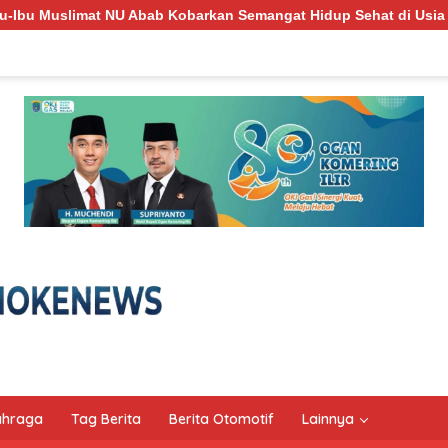
n Semangat Hidup Sehat di Usia ke-81 Republik Indonesia
ahraga
Tag Berita
Berita Otomotif
Lainnya