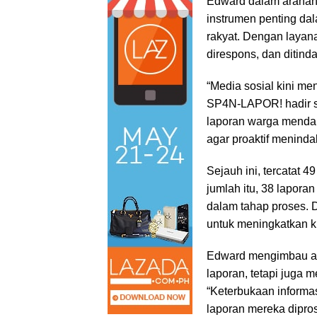
Edward dalam araha
instrumen penting d
rakyat. Dengan layana
direspons, dan ditinda
“Media sosial kini m
SP4N-LAPOR! hadir s
laporan warga mendap
agar proaktif menindak
Sejauh ini, tercatat 
jumlah itu, 38 laporan
dalam tahap proses. 
untuk meningkatkan ku
Edward mengimbau ag
laporan, tetapi juga
“Keterbukaan informa
laporan mereka dipro