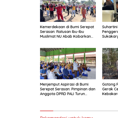
Kemerdekaan di Bumi Serepat
Suhartin
Serasan: Ratusan Ibu-Ibu
Pengger
Muslimat NU Abab Kobarkan
Sukakar
Semangat Hidup Sehat di Usia
ke-81 Republik Indonesia
Menjemput Aspirasi di Bumi
Gotong 
Serepat Serasan: Pimpinan dan
Gerak C
Anggota DPRD PALI Turun
Kebakara
Langsung Serap Kebutuhan
Betung S
Warga Abab Melalui Reses Ke-
2 Tahun 2026
Rekomendasi untuk kamu