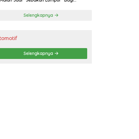
 Malah Jadi “Jebakan Lumpur” Bagi
gendara
Selengkapnya
tomotif
Selengkapnya