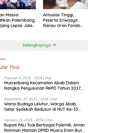
tan Massa
Antusias Tinggi,
ahkan Palembang,
Peserta Sriwijaya
Ujang Lepas Jalan
Ranau Gran Fondo
ai HUT ke-80
2025 Lampaui Target
sel
Selengkapnya
ular Post
Februari 4, 2026
3524 Lihat
Musrenbang Kecamatan Abab Dalam
Rangka Penyusunan RKPD Tahun 2027.
Camat Abab : Musrenbang Forum
Strategis
September 30, 2025
3294 Lihat
Warisi Budaya Leluhur, Warga Abab
Gelar Sedekah Bedusun di HUT Ke-32
Tahun Desa Betung Barat
Agustus 15, 2025
3059 Lihat
Bupati PALI Tuai Berbagai Polemik, Aman
Rohman Mantan DPRD Muara Enim Ikut