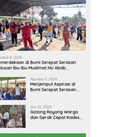
ustus 8, 2026
merdekaan di Bumi Serepat Serasan:
tusan Ibu-Ibu Muslimat NU Abab
barkan Semangat Hidup Sehat di Usia
-81 Republik Indonesia
Agustus 4, 2026
Menjemput Aspirasi di
Bumi Serepat Serasan:
Pimpinan dan Anggota
DPRD PALI Turun Langsung
Serap Kebutuhan Warga
Juli 31, 2026
Abab Melalui Reses Ke-2
Gotong Royong Warga
Tahun 2026
dan Gerak Cepat Kades
Padamkan Kebakaran
Kebun Karet di Betung
Selatan