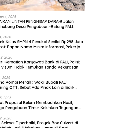
us 4, 2026
IKAN LINTAH PENGHISAP DARAH! Jalan
ghubung Desa Pengabuan–Betung PALI
ur, Truk Batu Bara PT EPI Diduga Jadi
g Kerok
24, 2026
ek Kelas SMPN 4 Penukal Senilai Rp298 Juta
rot: Papan Nama Minim Informasi, Pekerja
pa APD
12, 2026
eri Kematian Karyawati Bank di PALI, Polisi:
l Visum Tidak Temukan Tanda Kekerasan
4, 2026
a Rompi Merah : Wakil Bupati PALI
aring OTT, Sebut Ada Pihak Lain di Balik
us
5, 2026
t Proposal Belum Membuahkan Hasil,
ga Pengabuan Timur Keluhkan Tegangan
rik Rendah.
2, 2026
 Selesai Diperbaiki, Proyek Box Culvert di