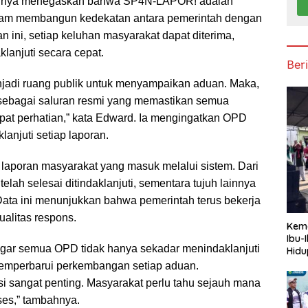
nnya menegaskan bahwa SP4N-LAPOR! adalah
alam membangun kedekatan antara pemerintah dengan
n ini, setiap keluhan masyarakat dapat diterima,
klanjuti secara cepat.
Ber
enjadi ruang publik untuk menyampaikan aduan. Maka,
ebagai saluran resmi yang memastikan semua
at perhatian,” kata Edward. Ia mengingatkan OPD
lanjuti setiap laporan.
49 laporan masyarakat yang masuk melalui sistem. Dari
 telah selesai ditindaklanjuti, sementara tujuh lainnya
Data ini menunjukkan bahwa pemerintah terus bekerja
alitas respons.
Keme
Ibu-
ar semua OPD tidak hanya sekadar menindaklanjuti
Hidu
 memperbarui perkembangan setiap aduan.
si sangat penting. Masyarakat perlu tahu sejauh mana
ses,” tambahnya.