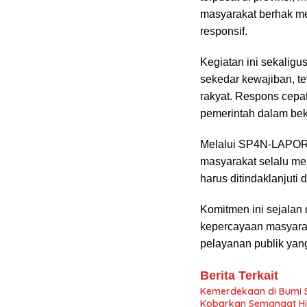
masyarakat berhak m
responsif.
Kegiatan ini sekalig
sekedar kewajiban, t
rakyat. Respons cepa
pemerintah dalam bek
Melalui SP4N-LAPOR!
masyarakat selalu men
harus ditindaklanjuti 
Komitmen ini sejalan
kepercayaan masyara
pelayanan publik yang
Berita Terkait
Kemerdekaan di Bumi S
Kobarkan Semangat Hid