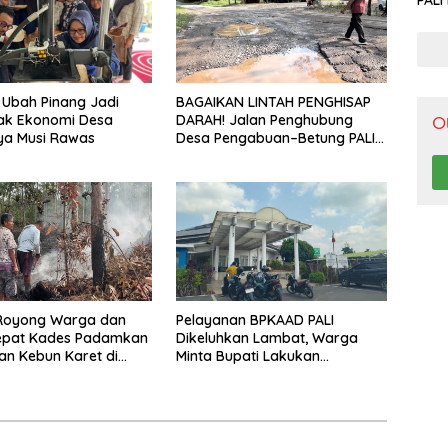
PALI
Pen
i Ubah Pinang Jadi
BAGAIKAN LINTAH PENGHISAP
ak Ekonomi Desa
DARAH! Jalan Penghubung
O
ya Musi Rawas
Desa Pengabuan–Betung PALI
Hancur, Truk Batu Bara PT EPI
Diduga Jadi Biang Kerok
Royong Warga dan
Pelayanan BPKAAD PALI
epat Kades Padamkan
Dikeluhkan Lambat, Warga
n Kebun Karet di
Minta Bupati Lakukan
elatan
Pembenahan