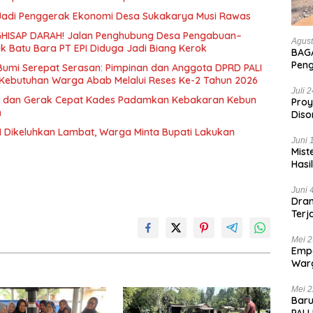
 Jadi Penggerak Ekonomi Desa Sukakarya Musi Rawas
HISAP DARAH! Jalan Penghubung Desa Pengabuan–
Agust
uk Batu Bara PT EPI Diduga Jadi Biang Kerok
BAGA
Pen
 Bumi Serepat Serasan: Pimpinan dan Anggota DPRD PALI
Hanc
Kebutuhan Warga Abab Melalui Reses Ke-2 Tahun 2026
Bian
Juli 
 dan Gerak Cepat Kades Padamkan Kebakaran Kebun
Proy
n
Diso
Tan
 Dikeluhkan Lambat, Warga Minta Bupati Lakukan
Juni 
Mist
Hasi
Juni 
Dram
Terj
Kas
Mei 2
Empa
War
List
Mei 2
Baru