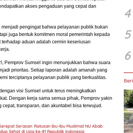
endapatkan akses pengaduan yang cepat dan
4
us menjadi pengingat bahwa pelayanan publik bukan
5
etapi juga bentuk komitmen moral pemerintah kepada
t terhadap aduan adalah cermin keseriusan
erja.
6
, Pemprov Sumsel ingin menunjukkan bahwa suara
jadi prioritas. Setiap laporan adalah amanah yang
demi terciptanya pelayanan publik yang berkualitas.
Beri
 dengan visi Sumsel untuk terus meningkatkan
kat. Dengan kerja sama semua pihak, Pemprov yakin
 cepat, transparan, dan akuntabel bisa terwujud.
erepat Serasan: Ratusan Ibu-Ibu Muslimat NU Abab
up Sehat di Usia ke-81 Republik Indonesia