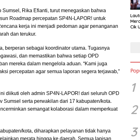
 Sumsel, Rika Efianti, turut menegaskan bahwa
Lau
yusun Roadmap percepatan SP4N-LAPOR! untuk
Mer
Rencana kerja ini menjadi pedoman agar penanganan
Cik 
Sant
arah dan terukur.
Sum
ka, berperan sebagai koordinator utama. Tugasnya
gawasi, dan memastikan bahwa setiap OPD
ban mereka dalam mengelola aduan. “Kami juga
Pop
ksi percepatan agar semua laporan segera terjawab,”
1
 ini diikuti oleh admin SP4N-LAPOR! dari seluruh OPD
v Sumsel serta perwakilan dari 17 kabupaten/kota.
2
ncerminkan semangat kolaborasi dalam memperkuat
3
kabupaten/kota, diharapkan pelayanan tidak hanya
 melainkan merata hingga ke daerah. Semua lapisan