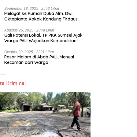
Bicara
September 18, 2025
2553 Lihat
Melayat ke Rumah Duka Alm. Dwi
Oktopianto Kakak Kandung Firdaus
Hasbullah, Wakil Bupati PALI Ucapkan
Turut Berduka Cita.
Agustus 26, 2025
2349 Lihat
Gali Potensi Lokal, TP PKK Sumsel Ajak
Warga PALI Wujudkan Kemandirian
Pangan
Oktober 30, 2025
2291 Lihat
Pasar Malam di Abab PALI, Menuai
Kecaman dari Warga
ta Kriminal