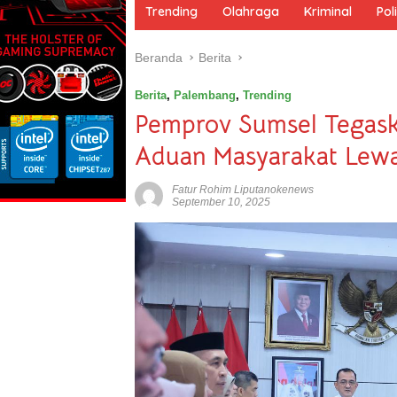
m
Trending
Olahraga
Kriminal
Poli
e
Beranda
Berita
Berita
,
Palembang
,
Trending
Pemprov Sumsel Tegas
Aduan Masyarakat Lew
Fatur Rohim Liputanokenews
September 10, 2025