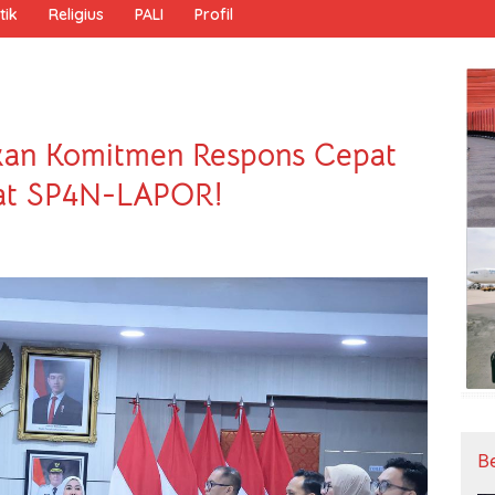
tik
Religius
PALI
Profil
kan Komitmen Respons Cepat
at SP4N-LAPOR!
B