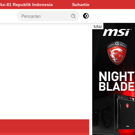
Suhartini Ubah Pinang Jadi Penggerak Ekonomi Desa Sukakar
tutup