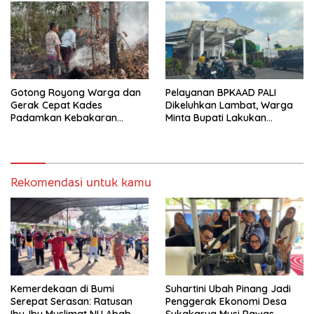
Kerok
Melalui Reses Ke-2 Tahun
2026
Gotong Royong Warga dan
Pelayanan BPKAAD PALI
Gerak Cepat Kades
Dikeluhkan Lambat, Warga
Padamkan Kebakaran
Minta Bupati Lakukan
Kebun Karet di Betung
Pembenahan
Selatan
Rekomendasi untuk kamu
Kemerdekaan di Bumi
Suhartini Ubah Pinang Jadi
Serepat Serasan: Ratusan
Penggerak Ekonomi Desa
Ibu-Ibu Muslimat NU Abab
Sukakarya Musi Rawas