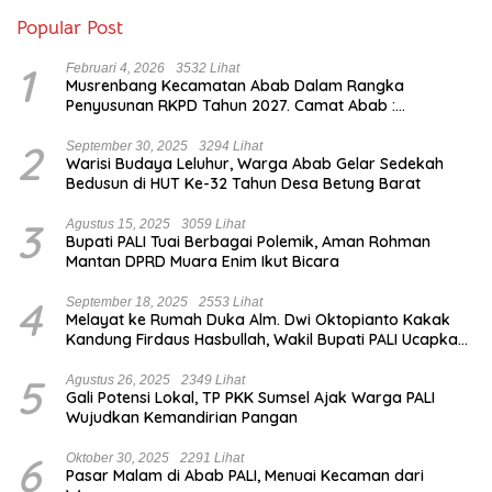
Popular Post
1
Februari 4, 2026
3532 Lihat
Musrenbang Kecamatan Abab Dalam Rangka
Penyusunan RKPD Tahun 2027. Camat Abab :
Musrenbang Forum Strategis
2
September 30, 2025
3294 Lihat
Warisi Budaya Leluhur, Warga Abab Gelar Sedekah
Bedusun di HUT Ke-32 Tahun Desa Betung Barat
3
Agustus 15, 2025
3059 Lihat
Bupati PALI Tuai Berbagai Polemik, Aman Rohman
Mantan DPRD Muara Enim Ikut Bicara
4
September 18, 2025
2553 Lihat
Melayat ke Rumah Duka Alm. Dwi Oktopianto Kakak
Kandung Firdaus Hasbullah, Wakil Bupati PALI Ucapkan
Turut Berduka Cita.
5
Agustus 26, 2025
2349 Lihat
Gali Potensi Lokal, TP PKK Sumsel Ajak Warga PALI
Wujudkan Kemandirian Pangan
6
Oktober 30, 2025
2291 Lihat
Pasar Malam di Abab PALI, Menuai Kecaman dari