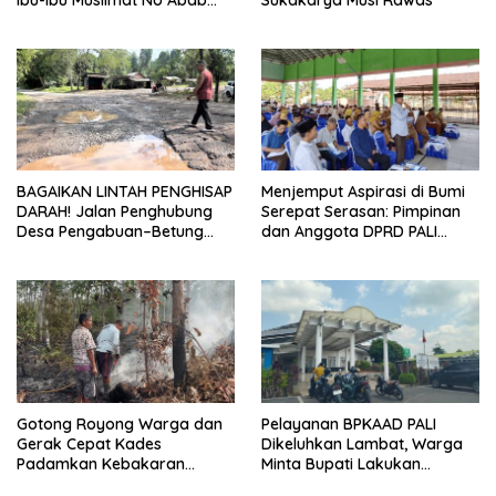
Kobarkan Semangat Hidup
Sehat di Usia ke-81 Republik
Indonesia
BAGAIKAN LINTAH PENGHISAP
Menjemput Aspirasi di Bumi
DARAH! Jalan Penghubung
Serepat Serasan: Pimpinan
Desa Pengabuan–Betung
dan Anggota DPRD PALI
PALI Hancur, Truk Batu Bara
Turun Langsung Serap
PT EPI Diduga Jadi Biang
Kebutuhan Warga Abab
Kerok
Melalui Reses Ke-2 Tahun
2026
Gotong Royong Warga dan
Pelayanan BPKAAD PALI
Gerak Cepat Kades
Dikeluhkan Lambat, Warga
Padamkan Kebakaran
Minta Bupati Lakukan
Kebun Karet di Betung
Pembenahan