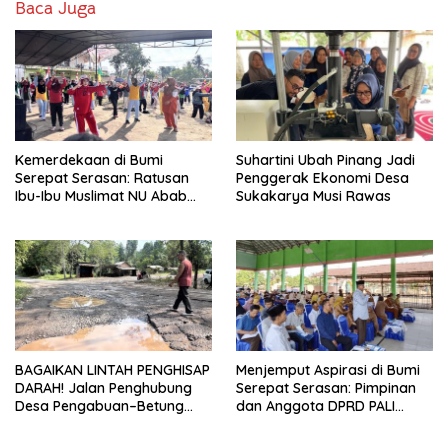
Baca Juga
Kemerdekaan di Bumi
Suhartini Ubah Pinang Jadi
Serepat Serasan: Ratusan
Penggerak Ekonomi Desa
Ibu-Ibu Muslimat NU Abab
Sukakarya Musi Rawas
Kobarkan Semangat Hidup
Sehat di Usia ke-81 Republik
Indonesia
BAGAIKAN LINTAH PENGHISAP
Menjemput Aspirasi di Bumi
DARAH! Jalan Penghubung
Serepat Serasan: Pimpinan
Desa Pengabuan–Betung
dan Anggota DPRD PALI
PALI Hancur, Truk Batu Bara
Turun Langsung Serap
PT EPI Diduga Jadi Biang
Kebutuhan Warga Abab