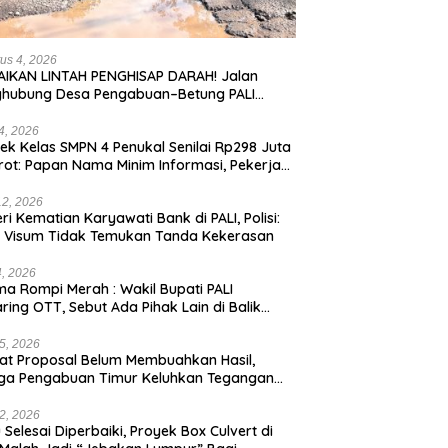
us 4, 2026
IKAN LINTAH PENGHISAP DARAH! Jalan
ghubung Desa Pengabuan–Betung PALI
ur, Truk Batu Bara PT EPI Diduga Jadi
g Kerok
24, 2026
ek Kelas SMPN 4 Penukal Senilai Rp298 Juta
rot: Papan Nama Minim Informasi, Pekerja
pa APD
12, 2026
eri Kematian Karyawati Bank di PALI, Polisi:
l Visum Tidak Temukan Tanda Kekerasan
4, 2026
a Rompi Merah : Wakil Bupati PALI
aring OTT, Sebut Ada Pihak Lain di Balik
us
5, 2026
t Proposal Belum Membuahkan Hasil,
ga Pengabuan Timur Keluhkan Tegangan
rik Rendah.
2, 2026
 Selesai Diperbaiki, Proyek Box Culvert di