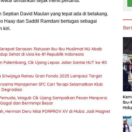
ewar dimainkan sejak menit pertama.
h Septian David Maulan yang tepat ada di belakang.
do Haay dan Saddil Ramdani bertugas sebagai
Ber
 kiri.
erepat Serasan: Ratusan Ibu-Ibu Muslimat NU Abab
up Sehat di Usia ke-81 Republik Indonesia
 Palembang, Cik Ujang Lepas Jalan Santai HUT ke-80
ta Sriwijaya Ranau Gran Fondo 2025 Lampaui Target
rsama Manajemen SFC Cari Terapi Selamatkan Klub
 Degradasi
Keme
h Pemuda, Wagub Cik Ujang Sampaikan Pesan Menpora:
Ibu-
Gagal dan Bermimpi Besar
Hidu
h, Herman Deru Nilai PORPROV XV di Muba Jadi Magnet