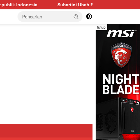
tini Ubah Pinang Jadi Penggerak Ekonomi Desa Sukakarya Musi 
tutup