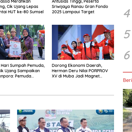
Massa Merahkan
Antusias Tinggi, Peserta
g, Cik Ujang Lepas
Sriwijaya Ranau Gran Fondo
4
ntai HUT ke-80 Sumsel
2025 Lampaui Target
5
6
p Hari Sumpah Pemuda,
Dorong Ekonomi Daerah,
ik Ujang Sampaikan
Herman Deru Nilai PORPROV
enpora: Pemuda
XV di Muba Jadi Magnet
Beri
Takut Gagal dan
Perekonomian Baru
i Besar