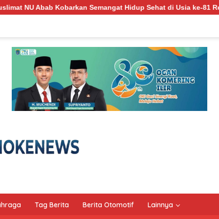
at Hidup Sehat di Usia ke-81 Republik Indonesia
Suhar
ahraga
Tag Berita
Berita Otomotif
Lainnya