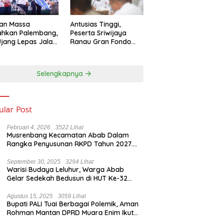
tan Massa
Antusias Tinggi,
ahkan Palembang,
Peserta Sriwijaya
Ujang Lepas Jalan
Ranau Gran Fondo
ai HUT ke-80
2025 Lampaui Target
sel
Selengkapnya
ular Post
Februari 4, 2026
3522 Lihat
Musrenbang Kecamatan Abab Dalam
Rangka Penyusunan RKPD Tahun 2027.
Camat Abab : Musrenbang Forum
Strategis
September 30, 2025
3294 Lihat
Warisi Budaya Leluhur, Warga Abab
Gelar Sedekah Bedusun di HUT Ke-32
Tahun Desa Betung Barat
Agustus 15, 2025
3059 Lihat
Bupati PALI Tuai Berbagai Polemik, Aman
Rohman Mantan DPRD Muara Enim Ikut