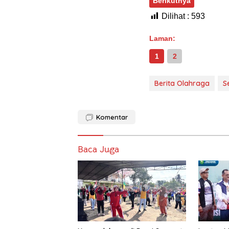
Berikutnya
Dilihat :
593
Laman:
1
2
Berita Olahraga
S
Komentar
Baca Juga