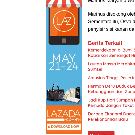
Marinus Maryanto Wan
Marinus disokong ole
Sementara itu, Osval
penyisir sisi kanan dan
Berita Terkait
Kemerdekaan di Bumi S
Kobarkan Semangat Hid
Lautan Massa Merahkan
Sumsel
Antusias Tinggi, Peser
Herman Deru Duduk Be
Kebanggaan dari Zona
Jadi Irup Hari Sumpa
Pemuda Jangan Takut 
Dorong Ekonomi Daera
Perekonomian Baru