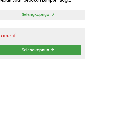
 Malah Jadi “Jebakan Lumpur” Bagi
gendara
Selengkapnya
tomotif
Selengkapnya