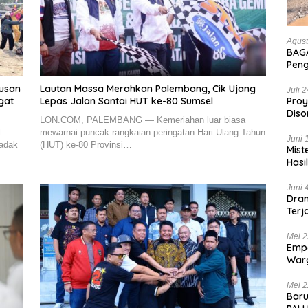
Agust
BAGA
Pen
Hanc
tusan
Lautan Massa Merahkan Palembang, Cik Ujang
Bian
Juli 
Proy
gat
Lepas Jalan Santai HUT ke-80 Sumsel
Diso
LON.COM, PALEMBANG — Kemeriahan luar biasa
Tan
l
mewarnai puncak rangkaian peringatan Hari Ulang Tahun
Juni 
adak
(HUT) ke-80 Provinsi…
Mist
Hasi
Juni 
Dram
Terj
Kas
Mei 2
Empa
War
List
Mei 2
Baru