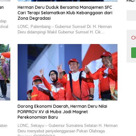
PALI
Pen
an
Herman Deru Duduk Bersama Manajemen SFC
Cari Terapi Selamatkan Klub Kebanggaan dari
Zona Degradasi
adap
tival
LONC, Palembang – Gubernur Sumsel Dr. H. Herman
Deru didampingi Wakil Gubernur Sumsel H. Cik…
O
Dorong Ekonomi Daerah, Herman Deru Nilai
PORPROV XV di Muba Jadi Magnet
Perekonomian Baru
atan
LONC, Sekayu – Gubernur Sumatera Selatan H. Herman
Deru menyebut penyelenggaraan Pekan Olahraga