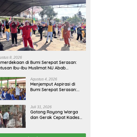
ustus 8, 2026
merdekaan di Bumi Serepat Serasan:
tusan Ibu-Ibu Muslimat NU Abab
barkan Semangat Hidup Sehat di Usia
-81 Republik Indonesia
Agustus 4, 2026
Menjemput Aspirasi di
Bumi Serepat Serasan:
Pimpinan dan Anggota
DPRD PALI Turun Langsung
Serap Kebutuhan Warga
Juli 31, 2026
Abab Melalui Reses Ke-2
Gotong Royong Warga
Tahun 2026
dan Gerak Cepat Kades
Padamkan Kebakaran
Kebun Karet di Betung
Selatan