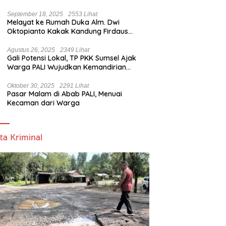
Bicara
September 18, 2025
2553 Lihat
Melayat ke Rumah Duka Alm. Dwi
Oktopianto Kakak Kandung Firdaus
Hasbullah, Wakil Bupati PALI Ucapkan
Turut Berduka Cita.
Agustus 26, 2025
2349 Lihat
Gali Potensi Lokal, TP PKK Sumsel Ajak
Warga PALI Wujudkan Kemandirian
Pangan
Oktober 30, 2025
2291 Lihat
Pasar Malam di Abab PALI, Menuai
Kecaman dari Warga
ta Kriminal