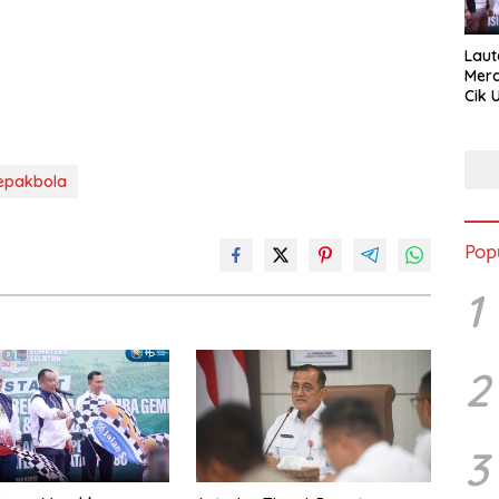
Lau
Mer
Cik 
Sant
Sum
epakbola
Pop
1
2
3