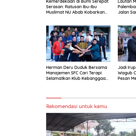
Kemerdekaan di Bumi Serepat
Lautan 
Serasan: Ratusan Ibu-Ibu
Palemban
Muslimat NU Abab Kobarkan
Jalan Sa
Semangat Hidup Sehat di Usia
ke-81 Republik Indonesia
Herman Deru Duduk Bersama
Jadi Iru
Manajemen SFC Cari Terapi
Wagub C
Selamatkan Klub Kebanggaan
Pesan M
dari Zona Degradasi
Jangan 
Bermimp
Rekomendasi untuk kamu