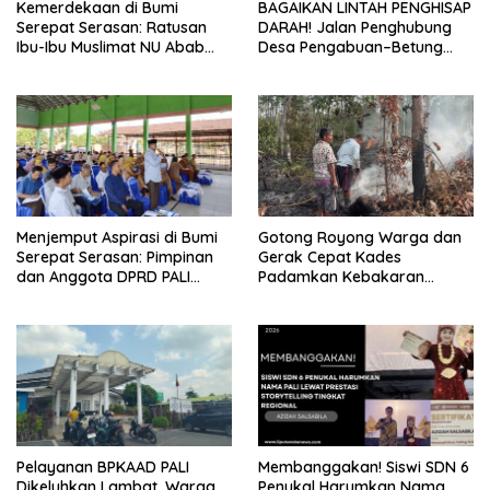
Kemerdekaan di Bumi
BAGAIKAN LINTAH PENGHISAP
Serepat Serasan: Ratusan
DARAH! Jalan Penghubung
Ibu-Ibu Muslimat NU Abab
Desa Pengabuan–Betung
Kobarkan Semangat Hidup
PALI Hancur, Truk Batu Bara
Sehat di Usia ke-81 Republik
PT EPI Diduga Jadi Biang
Indonesia
Kerok
Menjemput Aspirasi di Bumi
Gotong Royong Warga dan
Serepat Serasan: Pimpinan
Gerak Cepat Kades
dan Anggota DPRD PALI
Padamkan Kebakaran
Turun Langsung Serap
Kebun Karet di Betung
Kebutuhan Warga Abab
Selatan
Melalui Reses Ke-2 Tahun
2026
Pelayanan BPKAAD PALI
Membanggakan! Siswi SDN 6
Dikeluhkan Lambat, Warga
Penukal Harumkan Nama