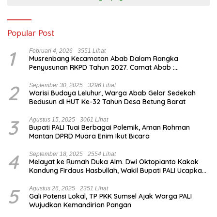
Popular Post
1
Februari 4, 2026
3551 Lihat
Musrenbang Kecamatan Abab Dalam Rangka
Penyusunan RKPD Tahun 2027. Camat Abab :
Musrenbang Forum Strategis
2
September 30, 2025
3296 Lihat
Warisi Budaya Leluhur, Warga Abab Gelar Sedekah
Bedusun di HUT Ke-32 Tahun Desa Betung Barat
3
Agustus 15, 2025
3061 Lihat
Bupati PALI Tuai Berbagai Polemik, Aman Rohman
Mantan DPRD Muara Enim Ikut Bicara
4
September 18, 2025
2554 Lihat
Melayat ke Rumah Duka Alm. Dwi Oktopianto Kakak
Kandung Firdaus Hasbullah, Wakil Bupati PALI Ucapkan
Turut Berduka Cita.
5
Agustus 26, 2025
2351 Lihat
Gali Potensi Lokal, TP PKK Sumsel Ajak Warga PALI
Wujudkan Kemandirian Pangan