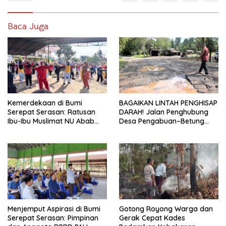
Baca Juga
Kemerdekaan di Bumi
BAGAIKAN LINTAH PENGHISAP
Serepat Serasan: Ratusan
DARAH! Jalan Penghubung
Ibu-Ibu Muslimat NU Abab
Desa Pengabuan–Betung
Kobarkan Semangat Hidup
PALI Hancur, Truk Batu Bara
Sehat di Usia ke-81 Republik
PT EPI Diduga Jadi Biang
Indonesia
Kerok
Menjemput Aspirasi di Bumi
Gotong Royong Warga dan
Serepat Serasan: Pimpinan
Gerak Cepat Kades