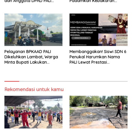
dan Anggota DPRD PALI
Padamkan Kebakaran
Turun Langsung Serap
Kebun Karet di Betung
Kebutuhan Warga Abab
Selatan
Melalui Reses Ke-2 Tahun
2026
Pelayanan BPKAAD PALI
Membanggakan! Siswi SDN 6
Dikeluhkan Lambat, Warga
Penukal Harumkan Nama
Minta Bupati Lakukan
PALI Lewat Prestasi
Pembenahan
Storytelling Tingkat Regional
Rekomendasi untuk kamu