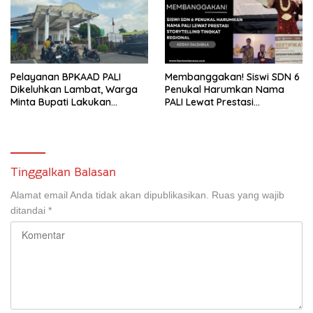
2026
Pelayanan BPKAAD PALI
Membanggakan! Siswi SDN 6
Dikeluhkan Lambat, Warga
Penukal Harumkan Nama
Minta Bupati Lakukan
PALI Lewat Prestasi
Pembenahan
Storytelling Tingkat Regional
Tinggalkan Balasan
Alamat email Anda tidak akan dipublikasikan.
Ruas yang wajib
ditandai
*