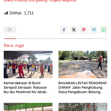
Lewat Prestasi Storytelling Tingkat Regional
Dilihat :
1,711
Baca Juga
Kemerdekaan di Bumi
BAGAIKAN LINTAH PENGHISAP
Serepat Serasan: Ratusan
DARAH! Jalan Penghubung
Ibu-Ibu Muslimat NU Abab
Desa Pengabuan–Betung
Kobarkan Semangat Hidup
PALI Hancur, Truk Batu Bara
Sehat di Usia ke-81 Republik
PT EPI Diduga Jadi Biang
Indonesia
Kerok