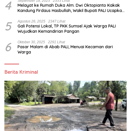
4
September 18, 2025
2553 Lihat
Melayat ke Rumah Duka Alm. Dwi Oktopianto Kakak
Kandung Firdaus Hasbullah, Wakil Bupati PALI Ucapkan
Turut Berduka Cita.
5
Agustus 26, 2025
2347 Lihat
Gali Potensi Lokal, TP PKK Sumsel Ajak Warga PALI
Wujudkan Kemandirian Pangan
6
Oktober 30, 2025
2291 Lihat
Pasar Malam di Abab PALI, Menuai Kecaman dari
Warga
Berita Kriminal