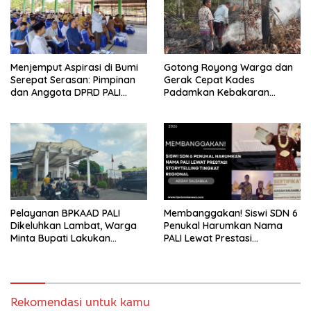
Menjemput Aspirasi di Bumi
Gotong Royong Warga dan
Serepat Serasan: Pimpinan
Gerak Cepat Kades
dan Anggota DPRD PALI
Padamkan Kebakaran
Turun Langsung Serap
Kebun Karet di Betung
Kebutuhan Warga Abab
Selatan
Melalui Reses Ke-2 Tahun
2026
Pelayanan BPKAAD PALI
Membanggakan! Siswi SDN 6
Dikeluhkan Lambat, Warga
Penukal Harumkan Nama
Minta Bupati Lakukan
PALI Lewat Prestasi
Pembenahan
Storytelling Tingkat Regional
Rekomendasi untuk kamu