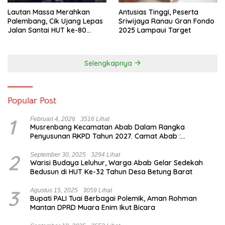
Lautan Massa Merahkan
Antusias Tinggi, Peserta
Palembang, Cik Ujang Lepas
Sriwijaya Ranau Gran Fondo
Jalan Santai HUT ke-80
2025 Lampaui Target
Sumsel
Selengkapnya
Popular Post
1
Februari 4, 2026
3516 Lihat
Musrenbang Kecamatan Abab Dalam Rangka
Penyusunan RKPD Tahun 2027. Camat Abab :
Musrenbang Forum Strategis
2
September 30, 2025
3294 Lihat
Warisi Budaya Leluhur, Warga Abab Gelar Sedekah
Bedusun di HUT Ke-32 Tahun Desa Betung Barat
3
Agustus 15, 2025
3059 Lihat
Bupati PALI Tuai Berbagai Polemik, Aman Rohman
Mantan DPRD Muara Enim Ikut Bicara