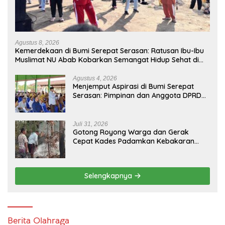
Agustus 8, 2026
Kemerdekaan di Bumi Serepat Serasan: Ratusan Ibu-Ibu
Muslimat NU Abab Kobarkan Semangat Hidup Sehat di
Usia ke-81 Republik Indonesia
Agustus 4, 2026
Menjemput Aspirasi di Bumi Serepat
Serasan: Pimpinan dan Anggota DPRD
PALI Turun Langsung Serap Kebutuhan
Warga Abab Melalui Reses Ke-2 Tahun
2026
Juli 31, 2026
Gotong Royong Warga dan Gerak
Cepat Kades Padamkan Kebakaran
Kebun Karet di Betung Selatan
Selengkapnya
Berita Olahraga