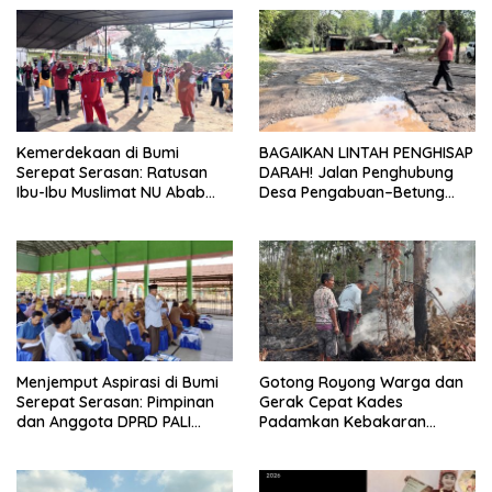
Kemerdekaan di Bumi
BAGAIKAN LINTAH PENGHISAP
Serepat Serasan: Ratusan
DARAH! Jalan Penghubung
Ibu-Ibu Muslimat NU Abab
Desa Pengabuan–Betung
Kobarkan Semangat Hidup
PALI Hancur, Truk Batu Bara
Sehat di Usia ke-81 Republik
PT EPI Diduga Jadi Biang
Indonesia
Kerok
Menjemput Aspirasi di Bumi
Gotong Royong Warga dan
Serepat Serasan: Pimpinan
Gerak Cepat Kades
dan Anggota DPRD PALI
Padamkan Kebakaran
Turun Langsung Serap
Kebun Karet di Betung
Kebutuhan Warga Abab
Selatan
Melalui Reses Ke-2 Tahun