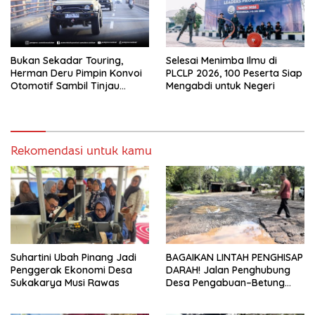
Bukan Sekadar Touring,
Selesai Menimba Ilmu di
Herman Deru Pimpin Konvoi
PLCLP 2026, 100 Peserta Siap
Otomotif Sambil Tinjau
Mengabdi untuk Negeri
Proyek Flyover dan Panen
Stroberi di Muaraenim
Rekomendasi untuk kamu
Suhartini Ubah Pinang Jadi
BAGAIKAN LINTAH PENGHISAP
Penggerak Ekonomi Desa
DARAH! Jalan Penghubung
Sukakarya Musi Rawas
Desa Pengabuan–Betung
PALI Hancur, Truk Batu Bara
PT EPI Diduga Jadi Biang