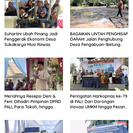
Suhartini Ubah Pinang Jadi
BAGAIKAN LINTAH PENGHISAP
Penggerak Ekonomi Desa
DARAH! Jalan Penghubung
Sukakarya Musi Rawas
Desa Pengabuan–Betung
PALI Hancur, Truk Batu Bara
PT EPI Diduga Jadi Biang
Kerok
Meriahnya Resepsi Deni &
Peringatan Harkopnas ke-79
Feni: Dihadiri Pimpinan DPRD
di PALI: Dari Dorongan
PALI, Para Tokoh, hingga
Inovasi UMKM hingga Pesan
Kades Rozali yang
Hangat Tokoh Senior untuk
Sampaikan Pesan Penting
Anak Muda
untuk Warga