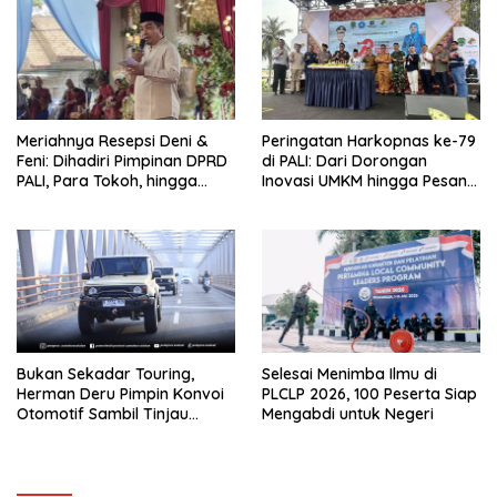
Kerok
Meriahnya Resepsi Deni &
Peringatan Harkopnas ke-79
Feni: Dihadiri Pimpinan DPRD
di PALI: Dari Dorongan
PALI, Para Tokoh, hingga
Inovasi UMKM hingga Pesan
Kades Rozali yang
Hangat Tokoh Senior untuk
Sampaikan Pesan Penting
Anak Muda
untuk Warga
Bukan Sekadar Touring,
Selesai Menimba Ilmu di
Herman Deru Pimpin Konvoi
PLCLP 2026, 100 Peserta Siap
Otomotif Sambil Tinjau
Mengabdi untuk Negeri
Proyek Flyover dan Panen
Stroberi di Muaraenim