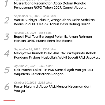
1
Musrenbang Kecamatan Abab Dalam Rangka
Penyusunan RKPD Tahun 2027. Camat Abab :
Musrenbang Forum Strategis
2
September 30, 2025
3290 Lihat
Warisi Budaya Leluhur, Warga Abab Gelar Sedekah
Bedusun di HUT Ke-32 Tahun Desa Betung Barat
3
Agustus 15, 2025
3055 Lihat
Bupati PALI Tuai Berbagai Polemik, Aman Rohman
Mantan DPRD Muara Enim Ikut Bicara
4
September 18, 2025
2550 Lihat
Melayat ke Rumah Duka Alm. Dwi Oktopianto Kakak
Kandung Firdaus Hasbullah, Wakil Bupati PALI Ucapkan
Turut Berduka Cita.
5
Agustus 26, 2025
2340 Lihat
Gali Potensi Lokal, TP PKK Sumsel Ajak Warga PALI
Wujudkan Kemandirian Pangan
6
Oktober 30, 2025
2285 Lihat
Pasar Malam di Abab PALI, Menuai Kecaman dari
Warga