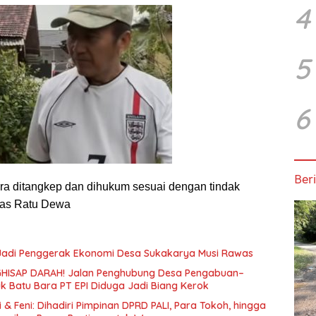
4
5
6
Beri
a ditangkep dan dihukum sesuai dengan tindak
kas Ratu Dewa
 Jadi Penggerak Ekonomi Desa Sukakarya Musi Rawas
HISAP DARAH! Jalan Penghubung Desa Pengabuan–
uk Batu Bara PT EPI Diduga Jadi Biang Kerok
 & Feni: Dihadiri Pimpinan DPRD PALI, Para Tokoh, hingga