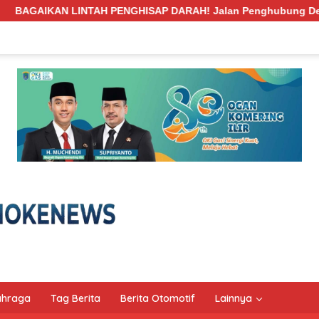
P DARAH! Jalan Penghubung Desa Pengabuan–Betung PALI Hancu
ahraga
Tag Berita
Berita Otomotif
Lainnya