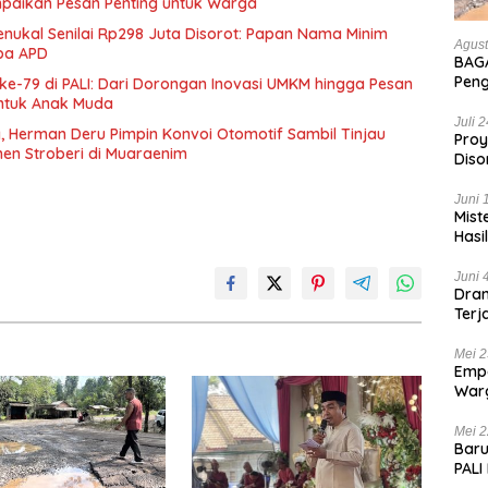
paikan Pesan Penting untuk Warga
enukal Senilai Rp298 Juta Disorot: Papan Nama Minim
Agust
npa APD
BAGA
Pen
ke-79 di PALI: Dari Dorongan Inovasi UMKM hingga Pesan
Hanc
ntuk Anak Muda
Bian
Juli 
, Herman Deru Pimpin Konvoi Otomotif Sambil Tinjau
Proy
nen Stroberi di Muaraenim
Diso
Tan
Juni 
Mist
Hasi
Juni 
Dram
Terj
Kas
Mei 2
Empa
War
List
Mei 2
Baru
PALI