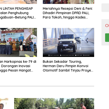
Pen
N LINTAH PENGHISAP
Meriahnya Resepsi Deni & Feni:
Jalan Penghubung
Dihadiri Pimpinan DPRD PALI,
ngabuan–Betung PALI
Para Tokoh, hingga Kades
Truk Batu Bara PT EPI
Rozali yang Sampaikan Pesan
O
adi Biang Kerok
Penting untuk Warga
an Harkopnas ke-79 di
Bukan Sekadar Touring,
ri Dorongan Inovasi
Herman Deru Pimpin Konvoi
ngga Pesan Hangat
Otomotif Sambil Tinjau Proyek
nior untuk Anak Muda
Flyover dan Panen Stroberi di
Muaraenim