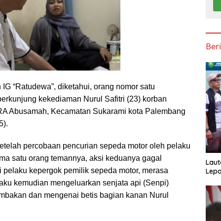
Ber
 IG “Ratudewa”, diketahui, orang nomor satu
erkunjung kekediaman Nurul Safitri (23) korban
RA Abusamah, Kecamatan Sukarami kota Palembang
5).
etelah percobaan pencurian sepeda motor oleh pelaku
ma satu orang temannya, aksi keduanya gagal
Laut
i pelaku kepergok pemilik sepeda motor, merasa
Lepa
elaku kemudian mengeluarkan senjata api (Senpi)
mbakan dan mengenai betis bagian kanan Nurul