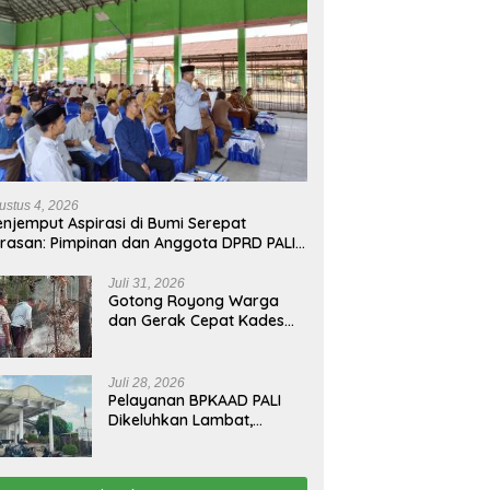
ustus 4, 2026
njemput Aspirasi di Bumi Serepat
rasan: Pimpinan dan Anggota DPRD PALI
run Langsung Serap Kebutuhan Warga
ab Melalui Reses Ke-2 Tahun 2026
Juli 31, 2026
Gotong Royong Warga
dan Gerak Cepat Kades
Padamkan Kebakaran
Kebun Karet di Betung
Selatan
Juli 28, 2026
Pelayanan BPKAAD PALI
Dikeluhkan Lambat,
Warga Minta Bupati
Lakukan Pembenahan