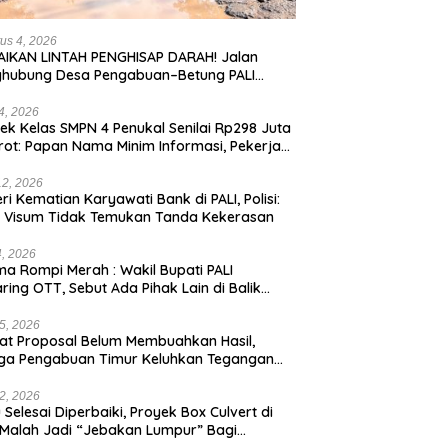
us 4, 2026
IKAN LINTAH PENGHISAP DARAH! Jalan
ghubung Desa Pengabuan–Betung PALI
ur, Truk Batu Bara PT EPI Diduga Jadi
g Kerok
24, 2026
ek Kelas SMPN 4 Penukal Senilai Rp298 Juta
rot: Papan Nama Minim Informasi, Pekerja
pa APD
12, 2026
eri Kematian Karyawati Bank di PALI, Polisi:
l Visum Tidak Temukan Tanda Kekerasan
4, 2026
a Rompi Merah : Wakil Bupati PALI
aring OTT, Sebut Ada Pihak Lain di Balik
us
5, 2026
t Proposal Belum Membuahkan Hasil,
ga Pengabuan Timur Keluhkan Tegangan
rik Rendah.
2, 2026
 Selesai Diperbaiki, Proyek Box Culvert di
 Malah Jadi “Jebakan Lumpur” Bagi