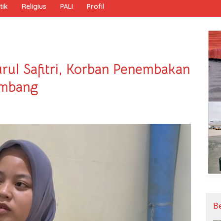
tik
Religius
PALI
Profil
ul Safitri, Korban Penembakan
embang
B