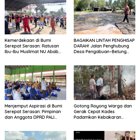
Kemerdekaan di Bumi
BAGAIKAN LINTAH PENGHISAP
Serepat Serasan: Ratusan
DARAH! Jalan Penghubung
Ibu-Ibu Muslimat NU Abab
Desa Pengabuan–Betung
Kobarkan Semangat Hidup
PALI Hancur, Truk Batu Bara
Sehat di Usia ke-81 Republik
PT EPI Diduga Jadi Biang
Indonesia
Kerok
Menjemput Aspirasi di Bumi
Gotong Royong Warga dan
Serepat Serasan: Pimpinan
Gerak Cepat Kades
dan Anggota DPRD PALI
Padamkan Kebakaran
Turun Langsung Serap
Kebun Karet di Betung
Kebutuhan Warga Abab
Selatan
Melalui Reses Ke-2 Tahun
2026