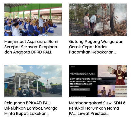
Sehat di Usia ke-81 Republik
PT EPI Diduga Jadi Biang
Indonesia
Kerok
Menjemput Aspirasi di Bumi
Gotong Royong Warga dan
Serepat Serasan: Pimpinan
Gerak Cepat Kades
dan Anggota DPRD PALI
Padamkan Kebakaran
Turun Langsung Serap
Kebun Karet di Betung
Kebutuhan Warga Abab
Selatan
Melalui Reses Ke-2 Tahun
2026
Pelayanan BPKAAD PALI
Membanggakan! Siswi SDN 6
Dikeluhkan Lambat, Warga
Penukal Harumkan Nama
Minta Bupati Lakukan
PALI Lewat Prestasi
Pembenahan
Storytelling Tingkat Regional