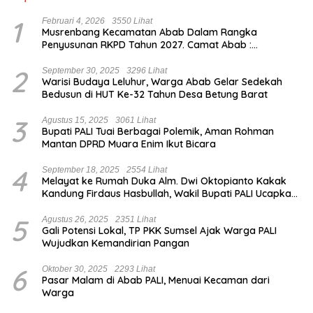
1
Februari 4, 2026
3550 Lihat
Musrenbang Kecamatan Abab Dalam Rangka
Penyusunan RKPD Tahun 2027. Camat Abab :
Musrenbang Forum Strategis
2
September 30, 2025
3296 Lihat
Warisi Budaya Leluhur, Warga Abab Gelar Sedekah
Bedusun di HUT Ke-32 Tahun Desa Betung Barat
3
Agustus 15, 2025
3061 Lihat
Bupati PALI Tuai Berbagai Polemik, Aman Rohman
Mantan DPRD Muara Enim Ikut Bicara
4
September 18, 2025
2554 Lihat
Melayat ke Rumah Duka Alm. Dwi Oktopianto Kakak
Kandung Firdaus Hasbullah, Wakil Bupati PALI Ucapkan
Turut Berduka Cita.
5
Agustus 26, 2025
2351 Lihat
Gali Potensi Lokal, TP PKK Sumsel Ajak Warga PALI
Wujudkan Kemandirian Pangan
6
Oktober 30, 2025
2293 Lihat
Pasar Malam di Abab PALI, Menuai Kecaman dari
Warga