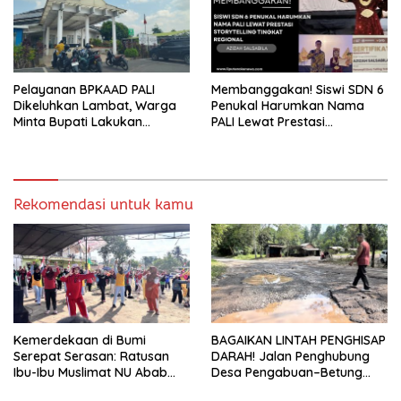
Pelayanan BPKAAD PALI
Membanggakan! Siswi SDN 6
Dikeluhkan Lambat, Warga
Penukal Harumkan Nama
Minta Bupati Lakukan
PALI Lewat Prestasi
Pembenahan
Storytelling Tingkat Regional
Rekomendasi untuk kamu
Kemerdekaan di Bumi
BAGAIKAN LINTAH PENGHISAP
Serepat Serasan: Ratusan
DARAH! Jalan Penghubung
Ibu-Ibu Muslimat NU Abab
Desa Pengabuan–Betung
Kobarkan Semangat Hidup
PALI Hancur, Truk Batu Bara