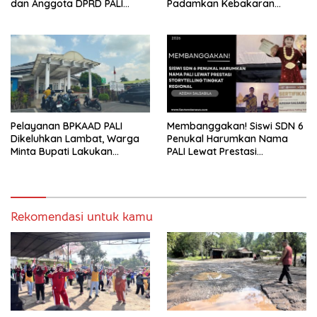
dan Anggota DPRD PALI
Padamkan Kebakaran
Turun Langsung Serap
Kebun Karet di Betung
Kebutuhan Warga Abab
Selatan
Melalui Reses Ke-2 Tahun
2026
Pelayanan BPKAAD PALI
Membanggakan! Siswi SDN 6
Dikeluhkan Lambat, Warga
Penukal Harumkan Nama
Minta Bupati Lakukan
PALI Lewat Prestasi
Pembenahan
Storytelling Tingkat Regional
Rekomendasi untuk kamu