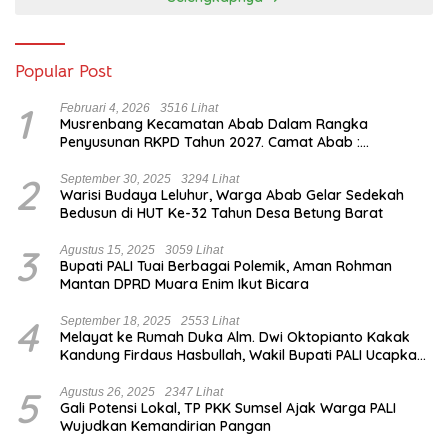
Popular Post
1
Februari 4, 2026
3516 Lihat
Musrenbang Kecamatan Abab Dalam Rangka
Penyusunan RKPD Tahun 2027. Camat Abab :
Musrenbang Forum Strategis
2
September 30, 2025
3294 Lihat
Warisi Budaya Leluhur, Warga Abab Gelar Sedekah
Bedusun di HUT Ke-32 Tahun Desa Betung Barat
3
Agustus 15, 2025
3059 Lihat
Bupati PALI Tuai Berbagai Polemik, Aman Rohman
Mantan DPRD Muara Enim Ikut Bicara
4
September 18, 2025
2553 Lihat
Melayat ke Rumah Duka Alm. Dwi Oktopianto Kakak
Kandung Firdaus Hasbullah, Wakil Bupati PALI Ucapkan
Turut Berduka Cita.
5
Agustus 26, 2025
2347 Lihat
Gali Potensi Lokal, TP PKK Sumsel Ajak Warga PALI
Wujudkan Kemandirian Pangan