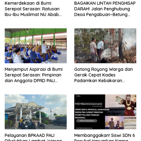
Kemerdekaan di Bumi
BAGAIKAN LINTAH PENGHISAP
Serepat Serasan: Ratusan
DARAH! Jalan Penghubung
Ibu-Ibu Muslimat NU Abab
Desa Pengabuan–Betung
Kobarkan Semangat Hidup
PALI Hancur, Truk Batu Bara
Sehat di Usia ke-81 Republik
PT EPI Diduga Jadi Biang
Indonesia
Kerok
Menjemput Aspirasi di Bumi
Gotong Royong Warga dan
Serepat Serasan: Pimpinan
Gerak Cepat Kades
dan Anggota DPRD PALI
Padamkan Kebakaran
Turun Langsung Serap
Kebun Karet di Betung
Kebutuhan Warga Abab
Selatan
Melalui Reses Ke-2 Tahun
2026
Pelayanan BPKAAD PALI
Membanggakan! Siswi SDN 6
Dikeluhkan Lambat, Warga
Penukal Harumkan Nama