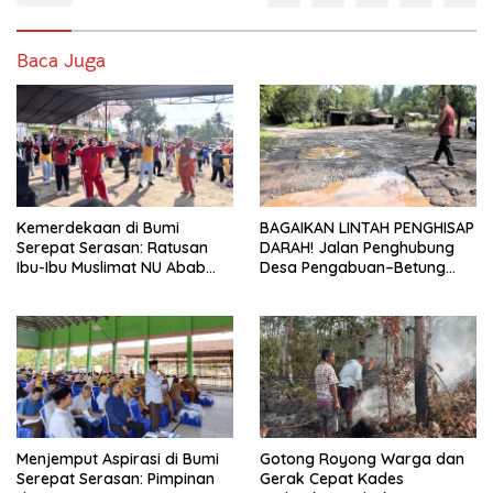
Baca Juga
Kemerdekaan di Bumi
BAGAIKAN LINTAH PENGHISAP
Serepat Serasan: Ratusan
DARAH! Jalan Penghubung
Ibu-Ibu Muslimat NU Abab
Desa Pengabuan–Betung
Kobarkan Semangat Hidup
PALI Hancur, Truk Batu Bara
Sehat di Usia ke-81 Republik
PT EPI Diduga Jadi Biang
Indonesia
Kerok
Menjemput Aspirasi di Bumi
Gotong Royong Warga dan
Serepat Serasan: Pimpinan
Gerak Cepat Kades