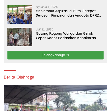
Usia ke-81 Republik Indonesia
Agustus 4, 2026
Menjemput Aspirasi di Bumi Serepat
Serasan: Pimpinan dan Anggota DPRD
PALI Turun Langsung Serap Kebutuhan
Warga Abab Melalui Reses Ke-2 Tahun
2026
Juli 31, 2026
Gotong Royong Warga dan Gerak
Cepat Kades Padamkan Kebakaran
Kebun Karet di Betung Selatan
Selengkapnya
Berita Olahraga