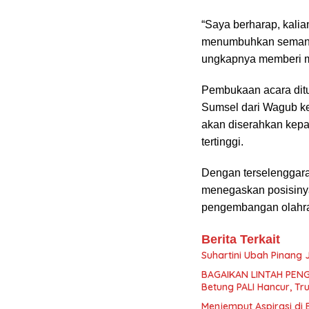
“Saya berharap, kalia
menumbuhkan semangat
ungkapnya memberi m
Pembukaan acara ditu
Sumsel dari Wagub k
akan diserahkan kep
tertinggi.
Dengan terselenggara
menegaskan posisiny
pengembangan olahra
Berita Terkait
Suhartini Ubah Pinang
BAGAIKAN LINTAH PENG
Betung PALI Hancur, Tr
Menjemput Aspirasi di