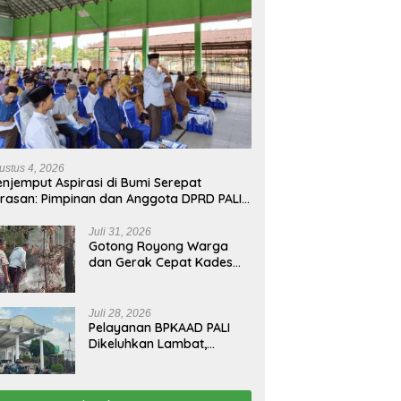
ustus 4, 2026
njemput Aspirasi di Bumi Serepat
rasan: Pimpinan dan Anggota DPRD PALI
run Langsung Serap Kebutuhan Warga
ab Melalui Reses Ke-2 Tahun 2026
Juli 31, 2026
Gotong Royong Warga
dan Gerak Cepat Kades
Padamkan Kebakaran
Kebun Karet di Betung
Selatan
Juli 28, 2026
Pelayanan BPKAAD PALI
Dikeluhkan Lambat,
Warga Minta Bupati
Lakukan Pembenahan