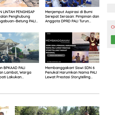
Pen
N LINTAH PENGHISAP
Menjemput Aspirasi di Bumi
Jalan Penghubung
Serepat Serasan: Pimpinan dan
ngabuan–Betung PALI
Anggota DPRD PALI Turun
Truk Batu Bara PT EPI
Langsung Serap Kebutuhan
O
adi Biang Kerok
Warga Abab Melalui Reses Ke-
2 Tahun 2026
n BPKAAD PALI
Membanggakan! Siswi SDN 6
kan Lambat, Warga
Penukal Harumkan Nama PALI
pati Lakukan
Lewat Prestasi Storytelling
ahan
Tingkat Regional