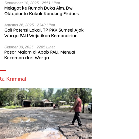
September 18, 2025
2551 Lihat
Melayat ke Rumah Duka Alm. Dwi
Oktopianto Kakak Kandung Firdaus
Hasbullah, Wakil Bupati PALI Ucapkan
Turut Berduka Cita.
Agustus 26, 2025
2340 Lihat
Gali Potensi Lokal, TP PKK Sumsel Ajak
Warga PALI Wujudkan Kemandirian
Pangan
Oktober 30, 2025
2285 Lihat
Pasar Malam di Abab PALI, Menuai
Kecaman dari Warga
ta Kriminal