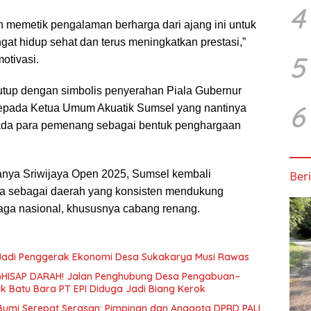
4
n memetik pengalaman berharga dari ajang ini untuk
 hidup sehat dan terus meningkatkan prestasi,”
5
otivasi.
tup dengan simbolis penyerahan Piala Gubernur
6
epada Ketua Umum Akuatik Sumsel yang nantinya
ada para pemenang sebagai bentuk penghargaan
nya Sriwijaya Open 2025, Sumsel kembali
Beri
a sebagai daerah yang konsisten mendukung
ga nasional, khususnya cabang renang.
 Jadi Penggerak Ekonomi Desa Sukakarya Musi Rawas
HISAP DARAH! Jalan Penghubung Desa Pengabuan–
uk Batu Bara PT EPI Diduga Jadi Biang Kerok
 Bumi Serepat Serasan: Pimpinan dan Anggota DPRD PALI