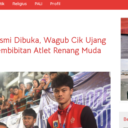
tik
Religius
PALI
Profil
esmi Dibuka, Wagub Cik Ujang
embibitan Atlet Renang Muda
B