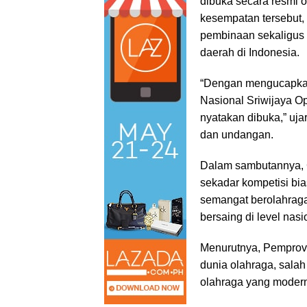
dibuka secara resmi 
kesempatan tersebut,
pembinaan sekaligus p
daerah di Indonesia.
“Dengan mengucapkan
Nasional Sriwijaya 
nyatakan dibuka,” uja
dan undangan.
Dalam sambutannya, 
sekadar kompetisi b
semangat berolahraga
bersaing di level nas
Menurutnya, Pemprov
dunia olahraga, sala
olahraga yang modern