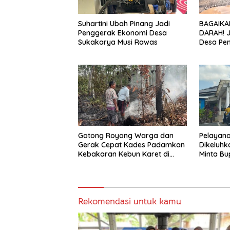
Suhartini Ubah Pinang Jadi
BAGAIKA
Penggerak Ekonomi Desa
DARAH! 
Sukakarya Musi Rawas
Desa Pe
Hancur, 
Diduga J
Gotong Royong Warga dan
Pelayana
Gerak Cepat Kades Padamkan
Dikeluh
Kebakaran Kebun Karet di
Minta Bu
Betung Selatan
Pemben
Rekomendasi untuk kamu