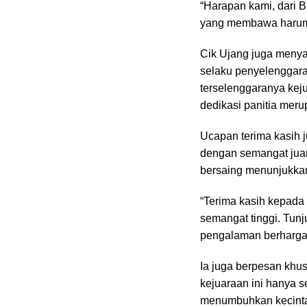
“Harapan kami, dari Bu
yang membawa harum 
Cik Ujang juga menya
selaku penyelenggara
terselenggaranya keju
dedikasi panitia meru
Ucapan terima kasih j
dengan semangat juang
bersaing menunjukkan
“Terima kasih kepada 
semangat tinggi. Tun
pengalaman berharga,
Ia juga berpesan khu
kejuaraan ini hanya 
menumbuhkan kecintaa