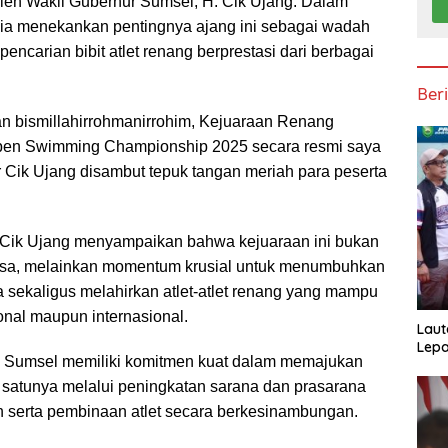
oleh Wakil Gubernur Sumsel, H. Cik Ujang. Dalam
 ia menekankan pentingnya ajang ini sebagai wadah
encarian bibit atlet renang berprestasi dari berbagai
Ber
 bismillahirrohmanirrohim, Kejuaraan Renang
Open Swimming Championship 2025 secara resmi saya
r Cik Ujang disambut tepuk tangan meriah para peserta
Cik Ujang menyampaikan bahwa kejuaraan ini bukan
iasa, melainkan momentum krusial untuk menumbuhkan
 sekaligus melahirkan atlet-atlet renang yang mampu
ional maupun internasional.
Laut
Lepa
 Sumsel memiliki komitmen kuat dalam memajukan
h satunya melalui peningkatan sarana dan prasarana
 serta pembinaan atlet secara berkesinambungan.