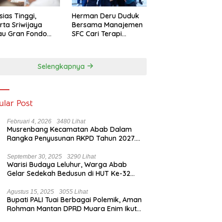
sias Tinggi,
Herman Deru Duduk
rta Sriwijaya
Bersama Manajemen
au Gran Fondo
SFC Cari Terapi
 Lampaui Target
Selamatkan Klub
Kebanggaan dari
Zona Degradasi
Selengkapnya
ular Post
Februari 4, 2026
3480 Lihat
Musrenbang Kecamatan Abab Dalam
Rangka Penyusunan RKPD Tahun 2027.
Camat Abab : Musrenbang Forum
Strategis
September 30, 2025
3290 Lihat
Warisi Budaya Leluhur, Warga Abab
Gelar Sedekah Bedusun di HUT Ke-32
Tahun Desa Betung Barat
Agustus 15, 2025
3055 Lihat
Bupati PALI Tuai Berbagai Polemik, Aman
Rohman Mantan DPRD Muara Enim Ikut
Bicara