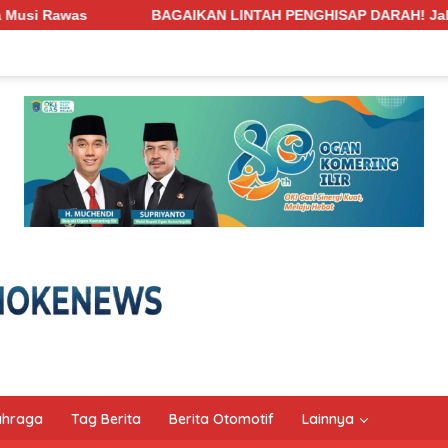
N LINTAH PENGHISAP DARAH! Jalan Penghubung Desa Pengabuan–
ahraga
Tag Berita
Berita Otomotif
Lainnya