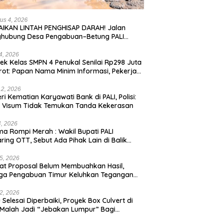
us 4, 2026
IKAN LINTAH PENGHISAP DARAH! Jalan
ghubung Desa Pengabuan–Betung PALI
ur, Truk Batu Bara PT EPI Diduga Jadi
g Kerok
24, 2026
ek Kelas SMPN 4 Penukal Senilai Rp298 Juta
rot: Papan Nama Minim Informasi, Pekerja
pa APD
12, 2026
eri Kematian Karyawati Bank di PALI, Polisi:
l Visum Tidak Temukan Tanda Kekerasan
4, 2026
a Rompi Merah : Wakil Bupati PALI
aring OTT, Sebut Ada Pihak Lain di Balik
us
5, 2026
t Proposal Belum Membuahkan Hasil,
ga Pengabuan Timur Keluhkan Tegangan
rik Rendah.
2, 2026
 Selesai Diperbaiki, Proyek Box Culvert di
 Malah Jadi “Jebakan Lumpur” Bagi