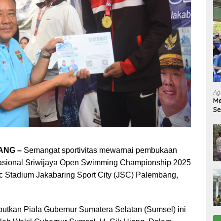
Ag
Me
Se
Tu
Ab
ANG –
Semangat sportivitas mewarnai pembukaan
sional Sriwijaya Open Swimming Championship 2025
ic Stadium Jakabaring Sport City (JSC) Palembang,
tkan Piala Gubernur Sumatera Selatan (Sumsel) ini