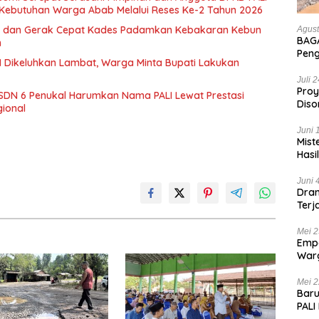
Kebutuhan Warga Abab Melalui Reses Ke-2 Tahun 2026
 dan Gerak Cepat Kades Padamkan Kebakaran Kebun
Agust
BAGA
n
Pen
 Dikeluhkan Lambat, Warga Minta Bupati Lakukan
Hanc
Bian
Juli 
Proy
SDN 6 Penukal Harumkan Nama PALI Lewat Prestasi
Diso
gional
Tan
Juni 
Mist
Hasi
Juni 
Dram
Terj
Kas
Mei 2
Empa
War
List
Mei 2
Baru
PALI