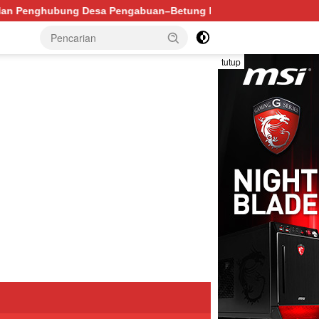
Betung PALI Hancur, Truk Batu Bara PT EPI Diduga Jadi Bian
tutup