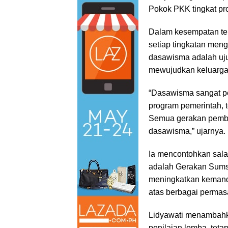
Pokok PKK tingkat pro
Dalam kesempatan ter
setiap tingkatan meng
dasawisma adalah uj
mewujudkan keluarga 
“Dasawisma sangat p
program pemerintah, 
Semua gerakan pemba
dasawisma,” ujarnya.
Ia mencontohkan sala
adalah Gerakan Sumsel
meningkatkan kemandi
atas berbagai permasa
Lidyawati menambahka
penilaian lomba, teta