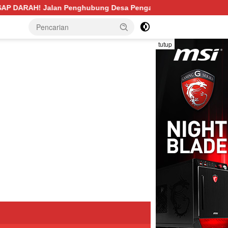
Desa Pengabuan–Betung PALI Hancur, Truk Batu Bara PT EPI D
tutup