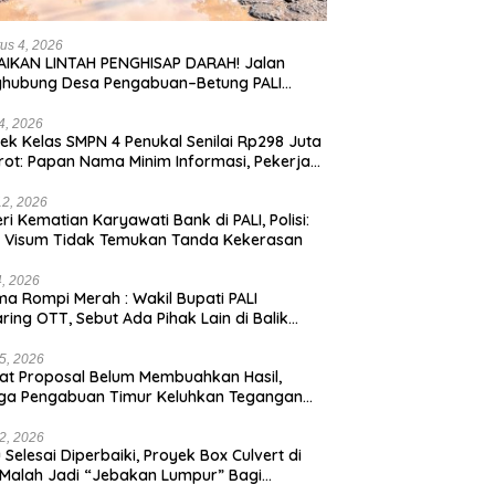
us 4, 2026
IKAN LINTAH PENGHISAP DARAH! Jalan
ghubung Desa Pengabuan–Betung PALI
ur, Truk Batu Bara PT EPI Diduga Jadi
g Kerok
24, 2026
ek Kelas SMPN 4 Penukal Senilai Rp298 Juta
rot: Papan Nama Minim Informasi, Pekerja
pa APD
12, 2026
eri Kematian Karyawati Bank di PALI, Polisi:
l Visum Tidak Temukan Tanda Kekerasan
4, 2026
a Rompi Merah : Wakil Bupati PALI
aring OTT, Sebut Ada Pihak Lain di Balik
us
5, 2026
t Proposal Belum Membuahkan Hasil,
ga Pengabuan Timur Keluhkan Tegangan
rik Rendah.
2, 2026
 Selesai Diperbaiki, Proyek Box Culvert di
 Malah Jadi “Jebakan Lumpur” Bagi