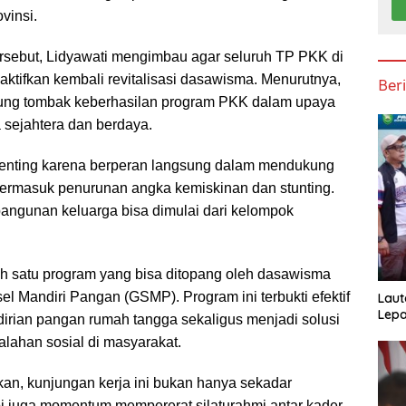
vinsi.
sebut, Lidyawati mengimbau agar seluruh TP PKK di
aktifkan kembali revitalisasi dasawisma. Menurutnya,
Ber
ung tombak keberhasilan program PKK dalam upaya
sejahtera dan berdaya.
enting karena berperan langsung dalam mendukung
termasuk penurunan angka kemiskinan dan stunting.
ngunan keluarga bisa dimulai dari kelompok
h satu program yang bisa ditopang oleh dasawisma
 Mandiri Pangan (GSMP). Program ini terbukti efektif
Laut
Lepa
rian pangan rumah tangga sekaligus menjadi solusi
lahan sosial di masyarakat.
n, kunjungan kerja ini bukan hanya sekadar
pi juga momentum mempererat silaturahmi antar kader