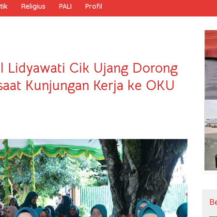
tik
Religius
PALI
Profil
l Lidyawati Cik Ujang Dorong
 saat Kunjungan Kerja ke OKU
B