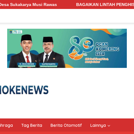
BAGAIKAN LINTAH PENGHISAP DARAH! Jalan Penghubung 
ahraga
Tag Berita
Berita Otomotif
Lainnya