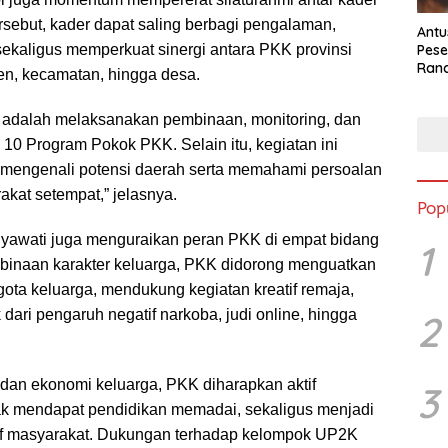
rsebut, kader dapat saling berbagi pengalaman,
Antu
Pese
sekaligus memperkuat sinergi antara PKK provinsi
Ran
n, kecamatan, hingga desa.
2025
i adalah melaksanakan pembinaan, monitoring, dan
10 Program Pokok PKK. Selain itu, kegiatan ini
mengenali potensi daerah serta memahami persoalan
kat setempat,” jelasnya.
Pop
yawati juga menguraikan peran PKK di empat bidang
1
binaan karakter keluarga, PKK didorong menguatkan
ota keluarga, mendukung kegiatan kreatif remaja,
 dari pengaruh negatif narkoba, judi online, hingga
2
 dan ekonomi keluarga, PKK diharapkan aktif
3
k mendapat pendidikan memadai, sekaligus menjadi
eatif masyarakat. Dukungan terhadap kelompok UP2K