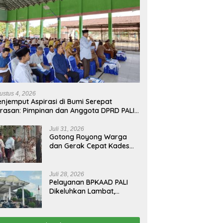
ustus 4, 2026
njemput Aspirasi di Bumi Serepat
rasan: Pimpinan dan Anggota DPRD PALI
run Langsung Serap Kebutuhan Warga
ab Melalui Reses Ke-2 Tahun 2026
Juli 31, 2026
Gotong Royong Warga
dan Gerak Cepat Kades
Padamkan Kebakaran
Kebun Karet di Betung
Selatan
Juli 28, 2026
Pelayanan BPKAAD PALI
Dikeluhkan Lambat,
Warga Minta Bupati
Lakukan Pembenahan