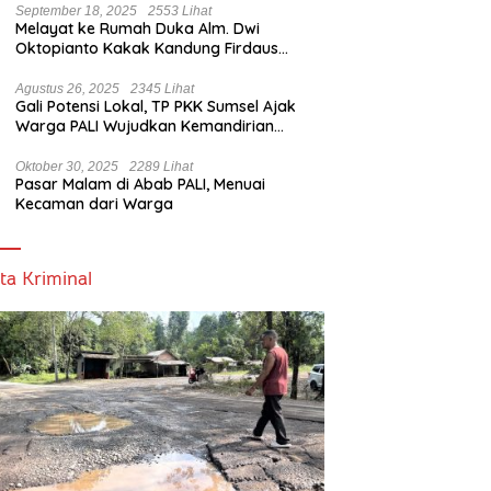
September 18, 2025
2553 Lihat
Melayat ke Rumah Duka Alm. Dwi
Oktopianto Kakak Kandung Firdaus
Hasbullah, Wakil Bupati PALI Ucapkan
Turut Berduka Cita.
Agustus 26, 2025
2345 Lihat
Gali Potensi Lokal, TP PKK Sumsel Ajak
Warga PALI Wujudkan Kemandirian
Pangan
Oktober 30, 2025
2289 Lihat
Pasar Malam di Abab PALI, Menuai
Kecaman dari Warga
ta Kriminal