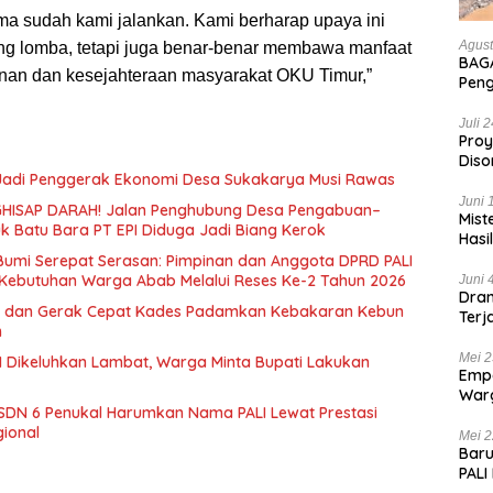
sma sudah kami jalankan. Kami berharap upaya ini
Agust
g lomba, tetapi juga benar-benar membawa manfaat
BAGA
nan dan kesejahteraan masyarakat OKU Timur,”
Pen
Hanc
Bian
Juli 
Proy
Diso
 Jadi Penggerak Ekonomi Desa Sukakarya Musi Rawas
Tan
Juni 
HISAP DARAH! Jalan Penghubung Desa Pengabuan–
Mist
uk Batu Bara PT EPI Diduga Jadi Biang Kerok
Hasi
 Bumi Serepat Serasan: Pimpinan dan Anggota DPRD PALI
Kebutuhan Warga Abab Melalui Reses Ke-2 Tahun 2026
Juni 
Dram
 dan Gerak Cepat Kades Padamkan Kebakaran Kebun
Terj
n
Kas
Mei 2
 Dikeluhkan Lambat, Warga Minta Bupati Lakukan
Empa
War
SDN 6 Penukal Harumkan Nama PALI Lewat Prestasi
List
gional
Mei 2
Baru
PALI