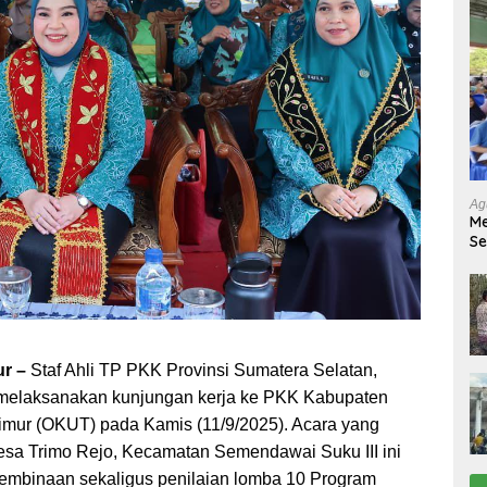
Ag
Me
Se
Tu
Ab
ur –
Staf Ahli TP PKK Provinsi Sumatera Selatan,
 melaksanakan kunjungan kerja ke PKK Kabupaten
mur (OKUT) pada Kamis (11/9/2025). Acara yang
Desa Trimo Rejo, Kecamatan Semendawai Suku III ini
pembinaan sekaligus penilaian lomba 10 Program