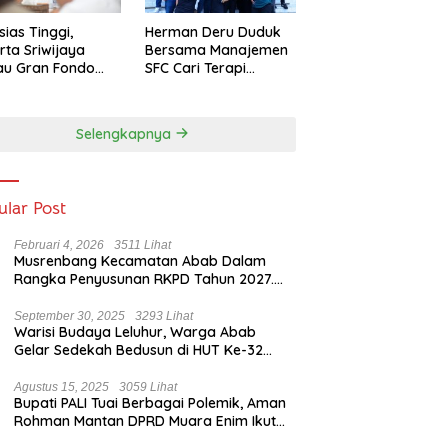
sias Tinggi,
Herman Deru Duduk
rta Sriwijaya
Bersama Manajemen
au Gran Fondo
SFC Cari Terapi
 Lampaui Target
Selamatkan Klub
Kebanggaan dari
Zona Degradasi
Selengkapnya
ular Post
Februari 4, 2026
3511 Lihat
Musrenbang Kecamatan Abab Dalam
Rangka Penyusunan RKPD Tahun 2027.
Camat Abab : Musrenbang Forum
Strategis
September 30, 2025
3293 Lihat
Warisi Budaya Leluhur, Warga Abab
Gelar Sedekah Bedusun di HUT Ke-32
Tahun Desa Betung Barat
Agustus 15, 2025
3059 Lihat
Bupati PALI Tuai Berbagai Polemik, Aman
Rohman Mantan DPRD Muara Enim Ikut
Bicara