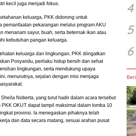
4
ri kecil juga menjadi fokus.
ketahanan keluarga, PKK didorong untuk
5
 pemanfaatan pekarangan melalui program AKU
menanam sayur, buah, serta beternak ikan atau
i kebutuhan pangan keluarga.
6
ehatan keluarga dan lingkungan, PKK diingatkan
kkan Posyandu, perilaku hidup bersih dan sehat
ersihan lingkungan, serta mendukung upaya
Beri
 ini, menurutnya, sejalan dengan misi menjaga
masyarakat.
heila Noberta, yang turut hadir dalam acara tersebut
is PKK OKUT dapat tampil maksimal dalam lomba 10
ngkat provinsi. Ia menegaskan pihaknya telah
erja dan data secara matang, sesuai arahan pusat