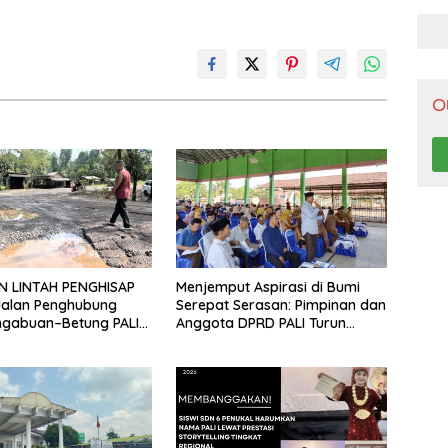
Pen
O
N LINTAH PENGHISAP
Menjemput Aspirasi di Bumi
Jalan Penghubung
Serepat Serasan: Pimpinan dan
ngabuan–Betung PALI
Anggota DPRD PALI Turun
Truk Batu Bara PT EPI
Langsung Serap Kebutuhan
adi Biang Kerok
Warga Abab Melalui Reses Ke-
2 Tahun 2026