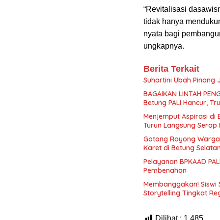
“Revitalisasi dasawi
tidak hanya mendukun
nyata bagi pembangu
ungkapnya.
Berita Terkait
Suhartini Ubah Pinang
BAGAIKAN LINTAH PENG
Betung PALI Hancur, Tr
Menjemput Aspirasi di
Turun Langsung Serap 
Gotong Royong Warga
Karet di Betung Selata
Pelayanan BPKAAD PALI
Pembenahan
Membanggakan! Siswi 
Storytelling Tingkat Re
Dilihat :
1,485