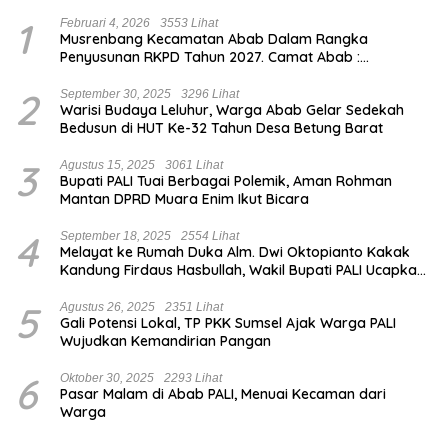
1
Februari 4, 2026
3553 Lihat
Musrenbang Kecamatan Abab Dalam Rangka
Penyusunan RKPD Tahun 2027. Camat Abab :
Musrenbang Forum Strategis
2
September 30, 2025
3296 Lihat
Warisi Budaya Leluhur, Warga Abab Gelar Sedekah
Bedusun di HUT Ke-32 Tahun Desa Betung Barat
3
Agustus 15, 2025
3061 Lihat
Bupati PALI Tuai Berbagai Polemik, Aman Rohman
Mantan DPRD Muara Enim Ikut Bicara
4
September 18, 2025
2554 Lihat
Melayat ke Rumah Duka Alm. Dwi Oktopianto Kakak
Kandung Firdaus Hasbullah, Wakil Bupati PALI Ucapkan
Turut Berduka Cita.
5
Agustus 26, 2025
2351 Lihat
Gali Potensi Lokal, TP PKK Sumsel Ajak Warga PALI
Wujudkan Kemandirian Pangan
6
Oktober 30, 2025
2293 Lihat
Pasar Malam di Abab PALI, Menuai Kecaman dari
Warga