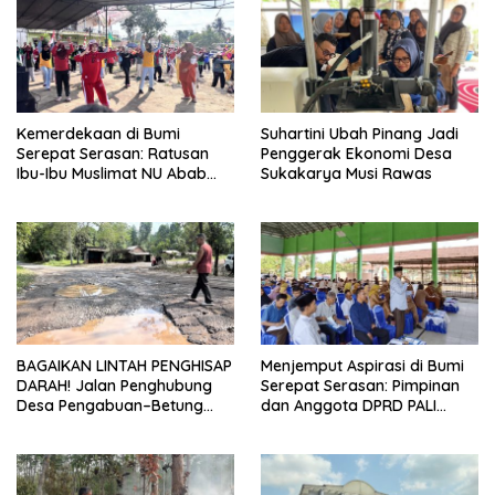
Kemerdekaan di Bumi
Suhartini Ubah Pinang Jadi
Serepat Serasan: Ratusan
Penggerak Ekonomi Desa
Ibu-Ibu Muslimat NU Abab
Sukakarya Musi Rawas
Kobarkan Semangat Hidup
Sehat di Usia ke-81 Republik
Indonesia
BAGAIKAN LINTAH PENGHISAP
Menjemput Aspirasi di Bumi
DARAH! Jalan Penghubung
Serepat Serasan: Pimpinan
Desa Pengabuan–Betung
dan Anggota DPRD PALI
PALI Hancur, Truk Batu Bara
Turun Langsung Serap
PT EPI Diduga Jadi Biang
Kebutuhan Warga Abab
Kerok
Melalui Reses Ke-2 Tahun
2026