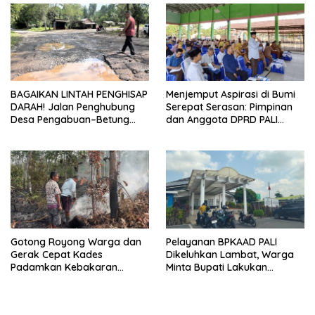
Indonesia
BAGAIKAN LINTAH PENGHISAP
Menjemput Aspirasi di Bumi
DARAH! Jalan Penghubung
Serepat Serasan: Pimpinan
Desa Pengabuan–Betung
dan Anggota DPRD PALI
PALI Hancur, Truk Batu Bara
Turun Langsung Serap
PT EPI Diduga Jadi Biang
Kebutuhan Warga Abab
Kerok
Melalui Reses Ke-2 Tahun
2026
Gotong Royong Warga dan
Pelayanan BPKAAD PALI
Gerak Cepat Kades
Dikeluhkan Lambat, Warga
Padamkan Kebakaran
Minta Bupati Lakukan
Kebun Karet di Betung
Pembenahan
Selatan