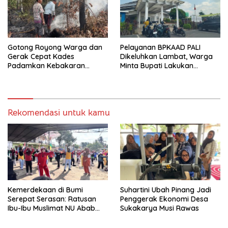
Gotong Royong Warga dan
Pelayanan BPKAAD PALI
Gerak Cepat Kades
Dikeluhkan Lambat, Warga
Padamkan Kebakaran
Minta Bupati Lakukan
Kebun Karet di Betung
Pembenahan
Selatan
Rekomendasi untuk kamu
Kemerdekaan di Bumi
Suhartini Ubah Pinang Jadi
Serepat Serasan: Ratusan
Penggerak Ekonomi Desa
Ibu-Ibu Muslimat NU Abab
Sukakarya Musi Rawas
Kobarkan Semangat Hidup
Sehat di Usia ke-81 Republik