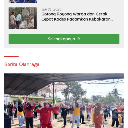
Warga Abab Melalui Reses Ke-2 Tahun
2026
Juli 31, 2026
Gotong Royong Warga dan Gerak
Cepat Kades Padamkan Kebakaran
Kebun Karet di Betung Selatan
Selengkapnya
Berita Olahraga