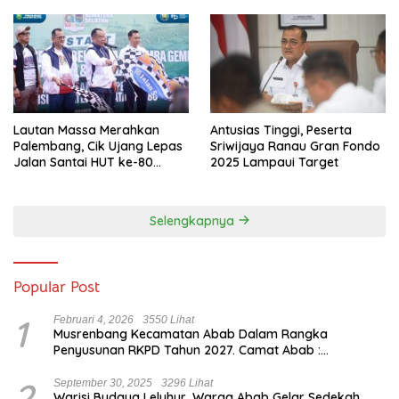
Lautan Massa Merahkan
Antusias Tinggi, Peserta
Palembang, Cik Ujang Lepas
Sriwijaya Ranau Gran Fondo
Jalan Santai HUT ke-80
2025 Lampaui Target
Sumsel
Selengkapnya
Popular Post
1
Februari 4, 2026
3550 Lihat
Musrenbang Kecamatan Abab Dalam Rangka
Penyusunan RKPD Tahun 2027. Camat Abab :
Musrenbang Forum Strategis
2
September 30, 2025
3296 Lihat
Warisi Budaya Leluhur, Warga Abab Gelar Sedekah