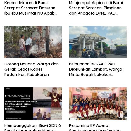
Kemerdekaan di Bumi
Menjemput Aspirasi di Bumi
Serepat Serasan: Ratusan
Serepat Serasan: Pimpinan
Ibu-Ibu Muslimat NU Abab
dan Anggota DPRD PALI
Kobarkan Semangat Hidup
Turun Langsung Serap
Sehat di Usia ke-81 Republik
Kebutuhan Warga Abab
Indonesia
Melalui Reses Ke-2 Tahun
2026
Gotong Royong Warga dan
Pelayanan BPKAAD PALI
Gerak Cepat Kades
Dikeluhkan Lambat, Warga
Padamkan Kebakaran
Minta Bupati Lakukan
Kebun Karet di Betung
Pembenahan
Selatan
Membanggakan! Siswi SDN 6
Pertamina EP Adera
Penukal Harumkan Nama
Sambung Harapan Warga