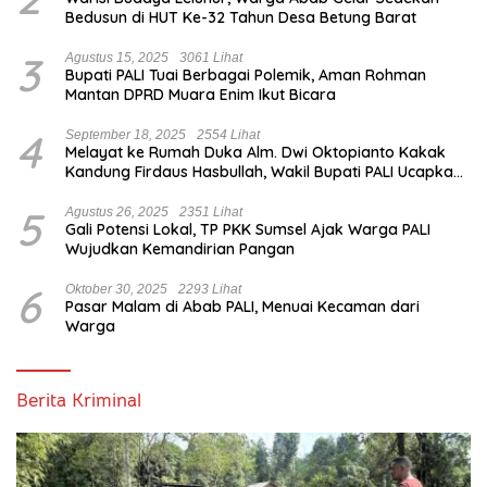
Bedusun di HUT Ke-32 Tahun Desa Betung Barat
3
Agustus 15, 2025
3061 Lihat
Bupati PALI Tuai Berbagai Polemik, Aman Rohman
Mantan DPRD Muara Enim Ikut Bicara
4
September 18, 2025
2554 Lihat
Melayat ke Rumah Duka Alm. Dwi Oktopianto Kakak
Kandung Firdaus Hasbullah, Wakil Bupati PALI Ucapkan
Turut Berduka Cita.
5
Agustus 26, 2025
2351 Lihat
Gali Potensi Lokal, TP PKK Sumsel Ajak Warga PALI
Wujudkan Kemandirian Pangan
6
Oktober 30, 2025
2293 Lihat
Pasar Malam di Abab PALI, Menuai Kecaman dari
Warga
Berita Kriminal