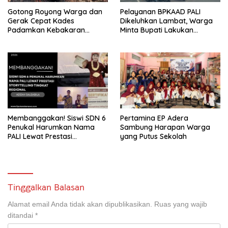
Gotong Royong Warga dan
Pelayanan BPKAAD PALI
Gerak Cepat Kades
Dikeluhkan Lambat, Warga
Padamkan Kebakaran
Minta Bupati Lakukan
Kebun Karet di Betung
Pembenahan
Selatan
Membanggakan! Siswi SDN 6
Pertamina EP Adera
Penukal Harumkan Nama
Sambung Harapan Warga
PALI Lewat Prestasi
yang Putus Sekolah
Storytelling Tingkat Regional
Tinggalkan Balasan
Alamat email Anda tidak akan dipublikasikan.
Ruas yang wajib
ditandai
*