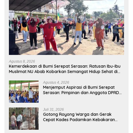
Agustus 8, 2026
Kemerdekaan di Bumi Serepat Serasan: Ratusan Ibu-Ibu
Muslimat NU Abab Kobarkan Semangat Hidup Sehat di
Usia ke-81 Republik Indonesia
Agustus 4, 2026
Menjemput Aspirasi di Bumi Serepat
Serasan: Pimpinan dan Anggota DPRD
PALI Turun Langsung Serap Kebutuhan
Warga Abab Melalui Reses Ke-2 Tahun
2026
Juli 31, 2026
Gotong Royong Warga dan Gerak
Cepat Kades Padamkan Kebakaran
Kebun Karet di Betung Selatan