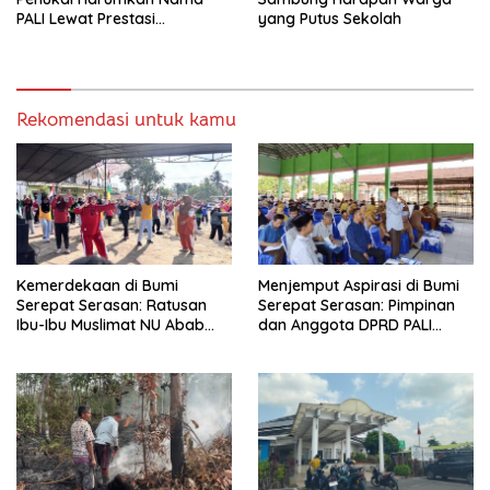
PALI Lewat Prestasi
yang Putus Sekolah
Storytelling Tingkat Regional
Rekomendasi untuk kamu
Kemerdekaan di Bumi
Menjemput Aspirasi di Bumi
Serepat Serasan: Ratusan
Serepat Serasan: Pimpinan
Ibu-Ibu Muslimat NU Abab
dan Anggota DPRD PALI
Kobarkan Semangat Hidup
Turun Langsung Serap
Sehat di Usia ke-81 Republik
Kebutuhan Warga Abab
Indonesia
Melalui Reses Ke-2 Tahun
2026