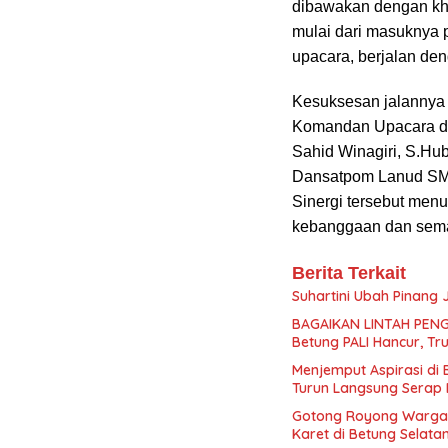
dibawakan dengan khi
mulai dari masuknya 
upacara, berjalan de
Kesuksesan jalannya u
Komandan Upacara d
Sahid Winagiri, S.Hub
Dansatpom Lanud SMH
Sinergi tersebut me
kebanggaan dan sema
Berita Terkait
Suhartini Ubah Pinang
BAGAIKAN LINTAH PENG
Betung PALI Hancur, Tr
Menjemput Aspirasi di
Turun Langsung Serap 
Gotong Royong Warga
Karet di Betung Selata