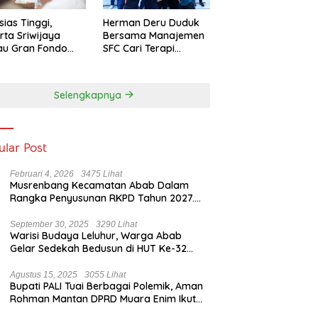
sias Tinggi,
Herman Deru Duduk
rta Sriwijaya
Bersama Manajemen
au Gran Fondo
SFC Cari Terapi
 Lampaui Target
Selamatkan Klub
Kebanggaan dari
Zona Degradasi
Selengkapnya
ular Post
Februari 4, 2026
3475 Lihat
Musrenbang Kecamatan Abab Dalam
Rangka Penyusunan RKPD Tahun 2027.
Camat Abab : Musrenbang Forum
Strategis
September 30, 2025
3290 Lihat
Warisi Budaya Leluhur, Warga Abab
Gelar Sedekah Bedusun di HUT Ke-32
Tahun Desa Betung Barat
Agustus 15, 2025
3055 Lihat
Bupati PALI Tuai Berbagai Polemik, Aman
Rohman Mantan DPRD Muara Enim Ikut
Bicara