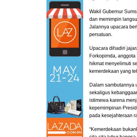
Wakil Gubernur Sumse
dan memimpin langsu
Jalannya upacara ber
persatuan.
Upacara dihadiri jaja
Forkopimda, anggota 
hikmat menyelimuti se
kemerdekaan yang tel
Dalam sambutannya u
sekaligus kebanggaan.
istimewa karena men
kepemimpinan Presid
pada kesejahteraan ra
“Kemerdekaan bukanla
cita-cita luhur bangs