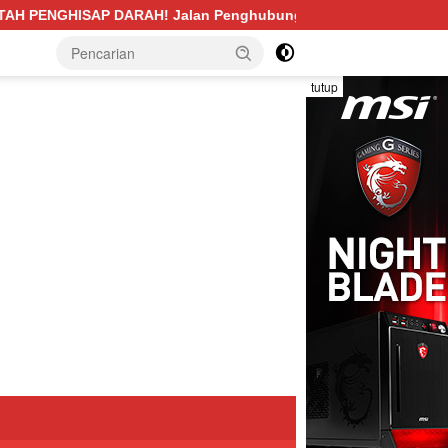
ghubung Desa Pengabuan–Betung PALI Hancur, Truk Batu Bara 
tutup