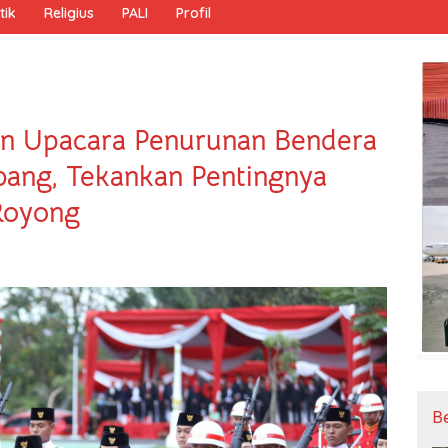
tik
Religius
PALI
Profil
n Upacara Penurunan Bendera
bang, Tekankan Pentingnya
Royong
B