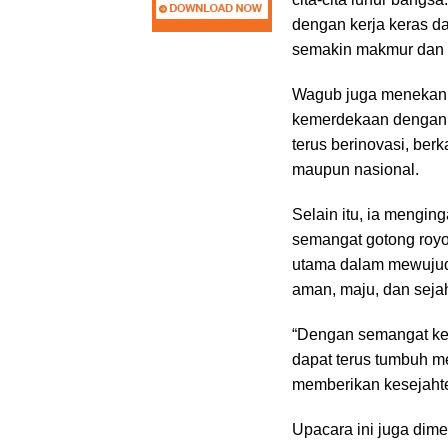
dengan kerja keras d
semakin makmur dan b
Wagub juga menekank
kemerdekaan dengan 
terus berinovasi, be
maupun nasional.
Selain itu, ia mengin
semangat gotong royo
utama dalam mewujud
aman, maju, dan sejah
“Dengan semangat kem
dapat terus tumbuh m
memberikan kesejahter
Upacara ini juga dim