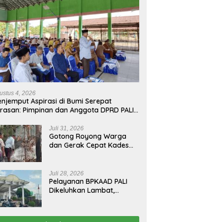
ustus 4, 2026
njemput Aspirasi di Bumi Serepat
rasan: Pimpinan dan Anggota DPRD PALI
run Langsung Serap Kebutuhan Warga
ab Melalui Reses Ke-2 Tahun 2026
Juli 31, 2026
Gotong Royong Warga
dan Gerak Cepat Kades
Padamkan Kebakaran
Kebun Karet di Betung
Selatan
Juli 28, 2026
Pelayanan BPKAAD PALI
Dikeluhkan Lambat,
Warga Minta Bupati
Lakukan Pembenahan