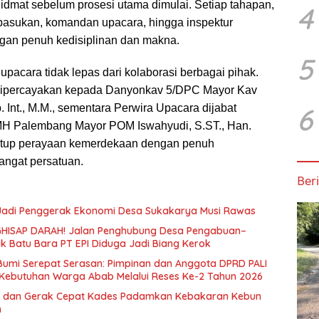
dmat sebelum prosesi utama dimulai. Setiap tahapan,
4
pasukan, komandan upacara, hingga inspektur
ngan penuh kedisiplinan dan makna.
5
pacara tidak lepas dari kolaborasi berbagai pihak.
ipercayakan kepada Danyonkav 5/DPC Mayor Kav
6
. Int., M.M., sementara Perwira Upacara dijabat
 Palembang Mayor POM Iswahyudi, S.ST., Han.
nutup perayaan kemerdekaan dengan penuh
ngat persatuan.
Beri
 Jadi Penggerak Ekonomi Desa Sukakarya Musi Rawas
HISAP DARAH! Jalan Penghubung Desa Pengabuan–
uk Batu Bara PT EPI Diduga Jadi Biang Kerok
 Bumi Serepat Serasan: Pimpinan dan Anggota DPRD PALI
Kebutuhan Warga Abab Melalui Reses Ke-2 Tahun 2026
 dan Gerak Cepat Kades Padamkan Kebakaran Kebun
n