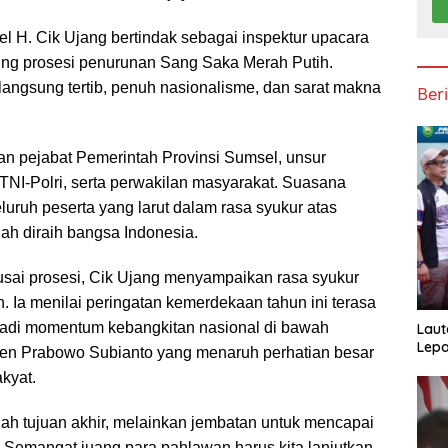
l H. Cik Ujang bertindak sebagai inspektur upacara
ng prosesi penurunan Sang Saka Merah Putih.
langsung tertib, penuh nasionalisme, dan sarat makna
Ber
ran pejabat Pemerintah Provinsi Sumsel, unsur
TNI-Polri, serta perwakilan masyarakat. Suasana
luruh peserta yang larut dalam rasa syukur atas
ah diraih bangsa Indonesia.
sai prosesi, Cik Ujang menyampaikan rasa syukur
 Ia menilai peringatan kemerdekaan tahun ini terasa
jadi momentum kebangkitan nasional di bawah
Laut
Lepa
en Prabowo Subianto yang menaruh perhatian besar
kyat.
h tujuan akhir, melainkan jembatan untuk mencapai
a. Semangat juang para pahlawan harus kita lanjutkan