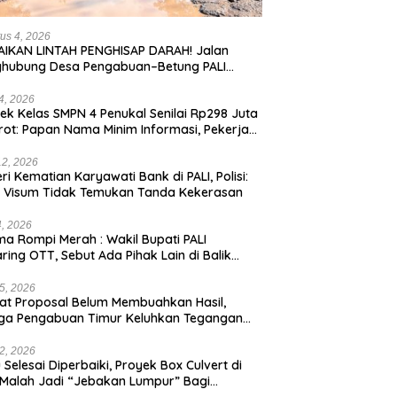
us 4, 2026
IKAN LINTAH PENGHISAP DARAH! Jalan
ghubung Desa Pengabuan–Betung PALI
ur, Truk Batu Bara PT EPI Diduga Jadi
g Kerok
24, 2026
ek Kelas SMPN 4 Penukal Senilai Rp298 Juta
rot: Papan Nama Minim Informasi, Pekerja
pa APD
12, 2026
eri Kematian Karyawati Bank di PALI, Polisi:
l Visum Tidak Temukan Tanda Kekerasan
4, 2026
a Rompi Merah : Wakil Bupati PALI
aring OTT, Sebut Ada Pihak Lain di Balik
us
5, 2026
t Proposal Belum Membuahkan Hasil,
ga Pengabuan Timur Keluhkan Tegangan
rik Rendah.
2, 2026
 Selesai Diperbaiki, Proyek Box Culvert di
 Malah Jadi “Jebakan Lumpur” Bagi