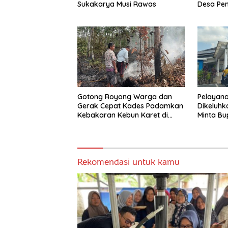
Sukakarya Musi Rawas
Desa Pe
Hancur, 
Diduga J
Gotong Royong Warga dan
Pelayana
Gerak Cepat Kades Padamkan
Dikeluh
Kebakaran Kebun Karet di
Minta Bu
Betung Selatan
Pemben
Rekomendasi untuk kamu