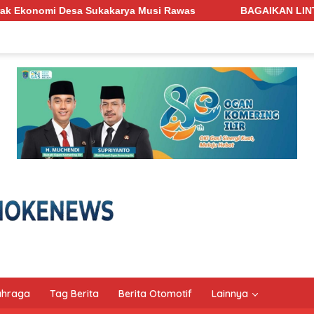
si Rawas
BAGAIKAN LINTAH PENGHISAP DARAH! Jalan Pen
ahraga
Tag Berita
Berita Otomotif
Lainnya