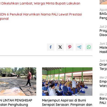
 Dikeluhkan Lambat, Warga Minta Bupati Lakukan
Agust
BAGA
SDN 6 Penukal Harumkan Nama PALI Lewat Prestasi
Pen
gional
Hanc
Bian
Juli 
Proy
Diso
Tan
Juni 
Mist
Hasi
Juni 
Dram
Terj
Kas
Mei 2
Empa
War
List
Mei 2
Baru
N LINTAH PENGHISAP
Menjemput Aspirasi di Bumi
PALI
Jalan Penghubung
Serepat Serasan: Pimpinan dan