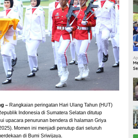
Ag
Me
Se
Tu
Ab
g –
Rangkaian peringatan Hari Ulang Tahun (HUT)
publik Indonesia di Sumatera Selatan ditutup
ui upacara penurunan bendera di halaman Griya
2025). Momen ini menjadi penutup dari seluruh
rdekaan di Bumi Sriwijaya.