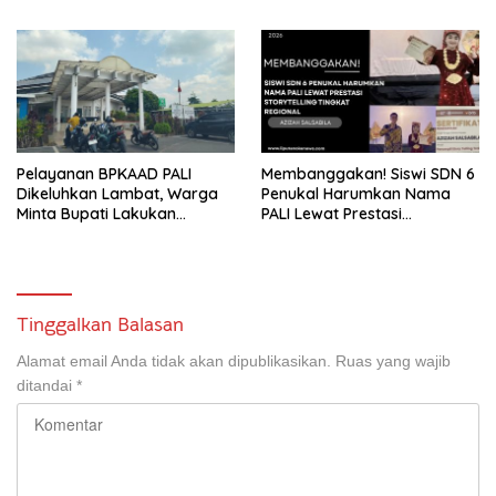
Turun Langsung Serap
Kebun Karet di Betung
Kebutuhan Warga Abab
Selatan
Melalui Reses Ke-2 Tahun
2026
Pelayanan BPKAAD PALI
Membanggakan! Siswi SDN 6
Dikeluhkan Lambat, Warga
Penukal Harumkan Nama
Minta Bupati Lakukan
PALI Lewat Prestasi
Pembenahan
Storytelling Tingkat Regional
Tinggalkan Balasan
Alamat email Anda tidak akan dipublikasikan.
Ruas yang wajib
ditandai
*