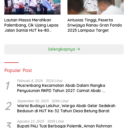
Lautan Massa Merahkan
Antusias Tinggi, Peserta
Palembang, Cik Ujang Lepas
Sriwijaya Ranau Gran Fondo
Jalan Santai HUT ke-80
2025 Lampaui Target
Sumsel
Selengkapnya
Popular Post
1
Februari 4, 2026
3524 Lihat
Musrenbang Kecamatan Abab Dalam Rangka
Penyusunan RKPD Tahun 2027. Camat Abab :
Musrenbang Forum Strategis
2
September 30, 2025
3294 Lihat
Warisi Budaya Leluhur, Warga Abab Gelar Sedekah
Bedusun di HUT Ke-32 Tahun Desa Betung Barat
3
Agustus 15, 2025
3059 Lihat
Bupati PALI Tuai Berbagai Polemik, Aman Rohman