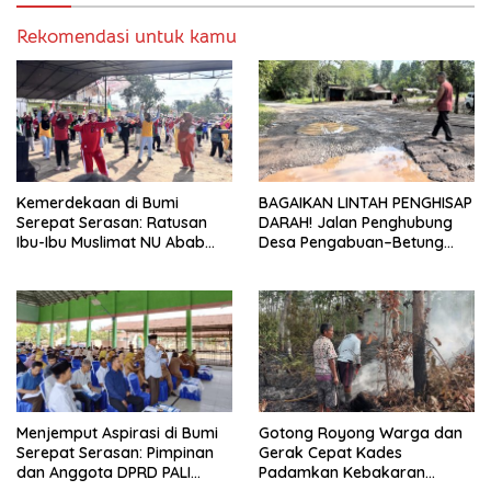
Rekomendasi untuk kamu
Kemerdekaan di Bumi
BAGAIKAN LINTAH PENGHISAP
Serepat Serasan: Ratusan
DARAH! Jalan Penghubung
Ibu-Ibu Muslimat NU Abab
Desa Pengabuan–Betung
Kobarkan Semangat Hidup
PALI Hancur, Truk Batu Bara
Sehat di Usia ke-81 Republik
PT EPI Diduga Jadi Biang
Indonesia
Kerok
Menjemput Aspirasi di Bumi
Gotong Royong Warga dan
Serepat Serasan: Pimpinan
Gerak Cepat Kades
dan Anggota DPRD PALI
Padamkan Kebakaran