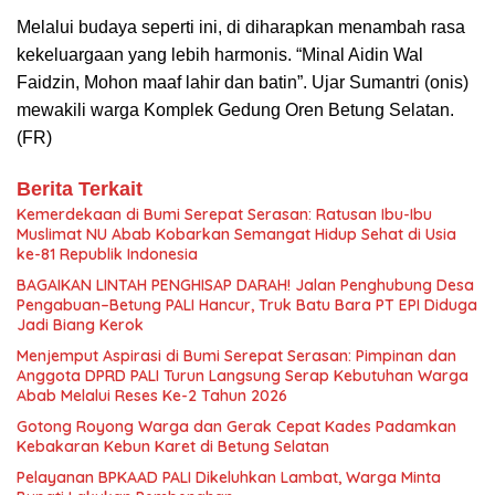
Melalui budaya seperti ini, di diharapkan menambah rasa
kekeluargaan yang lebih harmonis. “Minal Aidin Wal
Faidzin, Mohon maaf lahir dan batin”. Ujar Sumantri (onis)
mewakili warga Komplek Gedung Oren Betung Selatan.
(FR)
Berita Terkait
Kemerdekaan di Bumi Serepat Serasan: Ratusan Ibu-Ibu
Muslimat NU Abab Kobarkan Semangat Hidup Sehat di Usia
ke-81 Republik Indonesia
BAGAIKAN LINTAH PENGHISAP DARAH! Jalan Penghubung Desa
Pengabuan–Betung PALI Hancur, Truk Batu Bara PT EPI Diduga
Jadi Biang Kerok
Menjemput Aspirasi di Bumi Serepat Serasan: Pimpinan dan
Anggota DPRD PALI Turun Langsung Serap Kebutuhan Warga
Abab Melalui Reses Ke-2 Tahun 2026
Gotong Royong Warga dan Gerak Cepat Kades Padamkan
Kebakaran Kebun Karet di Betung Selatan
Pelayanan BPKAAD PALI Dikeluhkan Lambat, Warga Minta