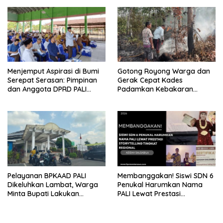
Sehat di Usia ke-81 Republik
PT EPI Diduga Jadi Biang
Indonesia
Kerok
Menjemput Aspirasi di Bumi
Gotong Royong Warga dan
Serepat Serasan: Pimpinan
Gerak Cepat Kades
dan Anggota DPRD PALI
Padamkan Kebakaran
Turun Langsung Serap
Kebun Karet di Betung
Kebutuhan Warga Abab
Selatan
Melalui Reses Ke-2 Tahun
2026
Pelayanan BPKAAD PALI
Membanggakan! Siswi SDN 6
Dikeluhkan Lambat, Warga
Penukal Harumkan Nama
Minta Bupati Lakukan
PALI Lewat Prestasi
Pembenahan
Storytelling Tingkat Regional