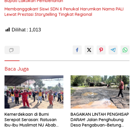
Bupati Lakukan Pembenahan
Membanggakan! Siswi SDN 6 Penukal Harumkan Nama PALI
Lewat Prestasi Storytelling Tingkat Regional
Dilihat :
1,013
Baca Juga
Kemerdekaan di Bumi
BAGAIKAN LINTAH PENGHISAP
Serepat Serasan: Ratusan
DARAH! Jalan Penghubung
Ibu-Ibu Muslimat NU Abab
Desa Pengabuan–Betung
Kobarkan Semangat Hidup
PALI Hancur, Truk Batu Bara