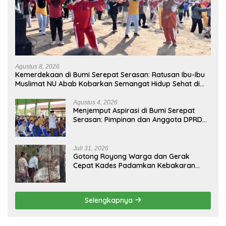
Agustus 8, 2026
Kemerdekaan di Bumi Serepat Serasan: Ratusan Ibu-Ibu
Muslimat NU Abab Kobarkan Semangat Hidup Sehat di
Usia ke-81 Republik Indonesia
Agustus 4, 2026
Menjemput Aspirasi di Bumi Serepat
Serasan: Pimpinan dan Anggota DPRD
PALI Turun Langsung Serap Kebutuhan
Warga Abab Melalui Reses Ke-2 Tahun
2026
Juli 31, 2026
Gotong Royong Warga dan Gerak
Cepat Kades Padamkan Kebakaran
Kebun Karet di Betung Selatan
Selengkapnya