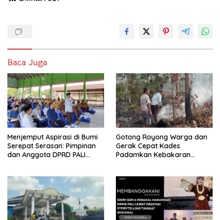
Baca Juga
Menjemput Aspirasi di Bumi
Gotong Royong Warga dan
Serepat Serasan: Pimpinan
Gerak Cepat Kades
dan Anggota DPRD PALI
Padamkan Kebakaran
Turun Langsung Serap
Kebun Karet di Betung
Kebutuhan Warga Abab
Selatan
Melalui Reses Ke-2 Tahun
2026