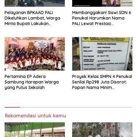
Pelayanan BPKAAD PALI
Membanggakan! Siswi SDN 6
Dikeluhkan Lambat, Warga
Penukal Harumkan Nama
Minta Bupati Lakukan
PALI Lewat Prestasi
Pembenahan
Storytelling Tingkat Regional
Pertamina EP Adera
Proyek Kelas SMPN 4 Penukal
Sambung Harapan Warga
Senilai Rp298 Juta Disorot:
yang Putus Sekolah
Papan Nama Minim
Informasi, Pekerja Tanpa
APD
Rekomendasi untuk kamu