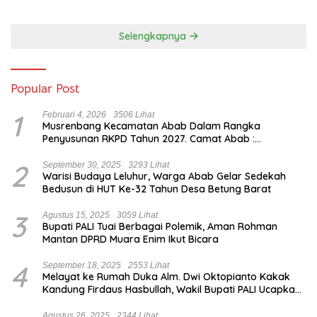
Kebanggaan dari Zona
Degradasi
Selengkapnya
Popular Post
1
Februari 4, 2026
3506 Lihat
Musrenbang Kecamatan Abab Dalam Rangka
Penyusunan RKPD Tahun 2027. Camat Abab :
Musrenbang Forum Strategis
2
September 30, 2025
3293 Lihat
Warisi Budaya Leluhur, Warga Abab Gelar Sedekah
Bedusun di HUT Ke-32 Tahun Desa Betung Barat
3
Agustus 15, 2025
3059 Lihat
Bupati PALI Tuai Berbagai Polemik, Aman Rohman
Mantan DPRD Muara Enim Ikut Bicara
4
September 18, 2025
2553 Lihat
Melayat ke Rumah Duka Alm. Dwi Oktopianto Kakak
Kandung Firdaus Hasbullah, Wakil Bupati PALI Ucapkan
Turut Berduka Cita.
Agustus 26, 2025
2344 Lihat