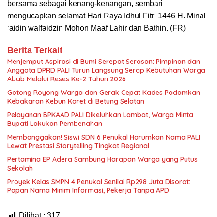
bersama sebagai kenang-kenangan, sembari
mengucapkan selamat Hari Raya Idhul Fitri 1446 H. Minal
‘aidin walfaidzin Mohon Maaf Lahir dan Bathin. (FR)
Berita Terkait
Menjemput Aspirasi di Bumi Serepat Serasan: Pimpinan dan
Anggota DPRD PALI Turun Langsung Serap Kebutuhan Warga
Abab Melalui Reses Ke-2 Tahun 2026
Gotong Royong Warga dan Gerak Cepat Kades Padamkan
Kebakaran Kebun Karet di Betung Selatan
Pelayanan BPKAAD PALI Dikeluhkan Lambat, Warga Minta
Bupati Lakukan Pembenahan
Membanggakan! Siswi SDN 6 Penukal Harumkan Nama PALI
Lewat Prestasi Storytelling Tingkat Regional
Pertamina EP Adera Sambung Harapan Warga yang Putus
Sekolah
Proyek Kelas SMPN 4 Penukal Senilai Rp298 Juta Disorot:
Papan Nama Minim Informasi, Pekerja Tanpa APD
Dilihat :
317