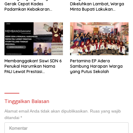
Gerak Cepat Kades
Dikeluhkan Lambat, Warga
Padamkan Kebakaran
Minta Bupati Lakukan
Kebun Karet di Betung
Pembenahan
Selatan
Membanggakan! Siswi SDN 6
Pertamina EP Adera
Penukal Harumkan Nama
Sambung Harapan Warga
PALI Lewat Prestasi
yang Putus Sekolah
Storytelling Tingkat Regional
Tinggalkan Balasan
Alamat email Anda tidak akan dipublikasikan.
Ruas yang wajib
ditandai
*