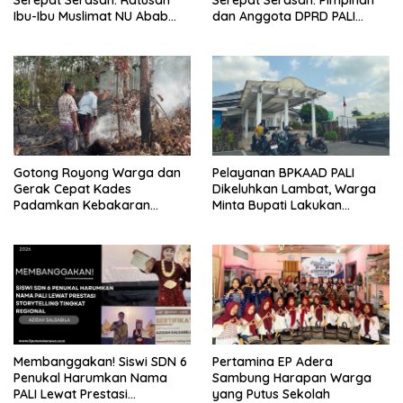
Serepat Serasan: Ratusan
Serepat Serasan: Pimpinan
Ibu-Ibu Muslimat NU Abab
dan Anggota DPRD PALI
Kobarkan Semangat Hidup
Turun Langsung Serap
Sehat di Usia ke-81 Republik
Kebutuhan Warga Abab
Indonesia
Melalui Reses Ke-2 Tahun
2026
Gotong Royong Warga dan
Pelayanan BPKAAD PALI
Gerak Cepat Kades
Dikeluhkan Lambat, Warga
Padamkan Kebakaran
Minta Bupati Lakukan
Kebun Karet di Betung
Pembenahan
Selatan
Membanggakan! Siswi SDN 6
Pertamina EP Adera
Penukal Harumkan Nama
Sambung Harapan Warga
PALI Lewat Prestasi
yang Putus Sekolah