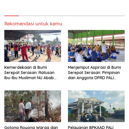
Storytelling Tingkat Regional
Rekomendasi untuk kamu
Kemerdekaan di Bumi
Menjemput Aspirasi di Bumi
Serepat Serasan: Ratusan
Serepat Serasan: Pimpinan
Ibu-Ibu Muslimat NU Abab
dan Anggota DPRD PALI
Kobarkan Semangat Hidup
Turun Langsung Serap
Sehat di Usia ke-81 Republik
Kebutuhan Warga Abab
Indonesia
Melalui Reses Ke-2 Tahun
2026
Gotong Royong Warga dan
Pelayanan BPKAAD PALI