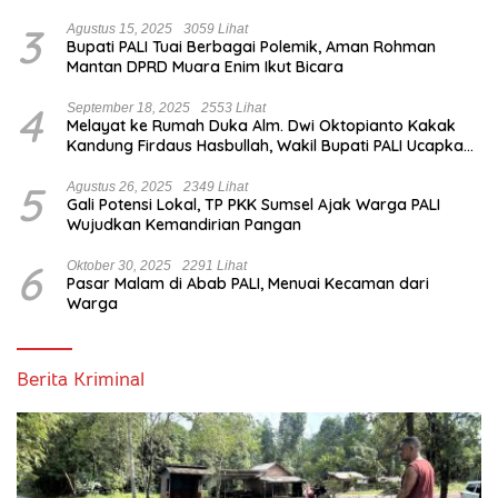
3
Agustus 15, 2025
3059 Lihat
Bupati PALI Tuai Berbagai Polemik, Aman Rohman
Mantan DPRD Muara Enim Ikut Bicara
4
September 18, 2025
2553 Lihat
Melayat ke Rumah Duka Alm. Dwi Oktopianto Kakak
Kandung Firdaus Hasbullah, Wakil Bupati PALI Ucapkan
Turut Berduka Cita.
5
Agustus 26, 2025
2349 Lihat
Gali Potensi Lokal, TP PKK Sumsel Ajak Warga PALI
Wujudkan Kemandirian Pangan
6
Oktober 30, 2025
2291 Lihat
Pasar Malam di Abab PALI, Menuai Kecaman dari
Warga
Berita Kriminal