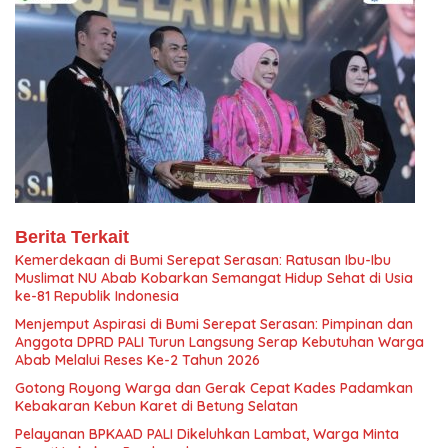
Berita Terkait
Kemerdekaan di Bumi Serepat Serasan: Ratusan Ibu-Ibu
Muslimat NU Abab Kobarkan Semangat Hidup Sehat di Usia
ke-81 Republik Indonesia
Menjemput Aspirasi di Bumi Serepat Serasan: Pimpinan dan
Anggota DPRD PALI Turun Langsung Serap Kebutuhan Warga
Abab Melalui Reses Ke-2 Tahun 2026
Gotong Royong Warga dan Gerak Cepat Kades Padamkan
Kebakaran Kebun Karet di Betung Selatan
Pelayanan BPKAAD PALI Dikeluhkan Lambat, Warga Minta