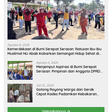
Agustus 8, 2026
Kemerdekaan di Bumi Serepat Serasan: Ratusan Ibu-Ibu
Muslimat NU Abab Kobarkan Semangat Hidup Sehat di
Usia ke-81 Republik Indonesia
Agustus 4, 2026
Menjemput Aspirasi di Bumi Serepat
Serasan: Pimpinan dan Anggota DPRD
PALI Turun Langsung Serap Kebutuhan
Warga Abab Melalui Reses Ke-2 Tahun
2026
Juli 31, 2026
Gotong Royong Warga dan Gerak
Cepat Kades Padamkan Kebakaran
Kebun Karet di Betung Selatan
Selengkapnya