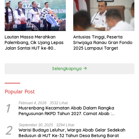
Lautan Massa Merahkan
Antusias Tinggi, Peserta
Palembang, Cik Ujang Lepas
Sriwijaya Ranau Gran Fondo
Jalan Santai HUT ke-80
2025 Lampaui Target
Sumsel
Selengkapnya
Popular Post
1
Februari 4, 2026
3532 Lihat
Musrenbang Kecamatan Abab Dalam Rangka
Penyusunan RKPD Tahun 2027. Camat Abab :
Musrenbang Forum Strategis
2
September 30, 2025
3294 Lihat
Warisi Budaya Leluhur, Warga Abab Gelar Sedekah
Bedusun di HUT Ke-32 Tahun Desa Betung Barat